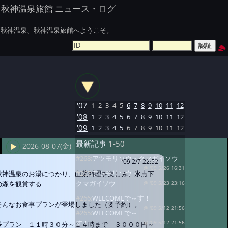
秋神温泉旅館 ニュース・ログ
秋神温泉、秋神温泉旅館へようこそ。
'07
1
2
3
4
5
6
7
8
9
10
11
12
'08
1
2
3
4
5
6
7
8
9
10
11
12
'09
1
2
3
4
5
6
7
8
9
10
11
12
最新記事
1-50
2026-08-07(金)
#268:
アツモリソウ・クマガイソウ
'09 2/7 22:52
@ '09 5/26 16:31
#267:
アツモリソウ・
秋神温泉のお湯につかり、山菜料理を楽しみ、氷点下
クマガイソウ
の森を観賞する
@ '09 5/23 23:16
#266:
WELCOMEで～す！
そんなお食事プランが登場しました（要予約）。
@ '09 5/12 21:56
#265:
WELCOMEで～
す！
@ '09 5/12 21:56
昼プラン １１時３０分～１４時まで ３０００円～