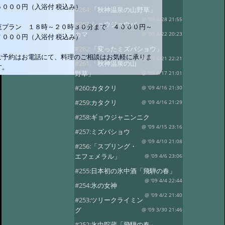
５０００円（入浴付 税込み）
#264:
「秋神温泉の山野草」
@ '09 4/28 21:55
#263:
ショウジョウバ
夜プラン １８時～２０時３０分まで ４０００円～
カマ
@ '09 4/22 20:23
７０００円（入浴付 税込み）
#262:
「変ったミズバショウ」
ご予約はお電話にて、料理のご相談はお気軽に承りま
@ '09 4/21 22:21
#261:
「秋神温泉の山
す。
野草」
@ '09 4/17 21:01
#260:
カタクリ
@ '09 4/16 21:30
#259:
カタクリ
@ '09 4/16 21:29
#258:
ギョウジャニンニク
@ '09 4/15 23:16
#257:
ミズバショウ
@ '09 4/10 21:08
#256:
「スプリング・
エフェメラル」
@ '09 4/6 23:06
#255:
日本初の氷中酒「飛騨の春」
@ '09 4/4 22:44
#254:
氷の女神
@ '09 4/2 21:40
#253:
ツリークライミン
グ
@ '09 3/30 21:46
#252:
氷中貯蔵「飛騨の春」