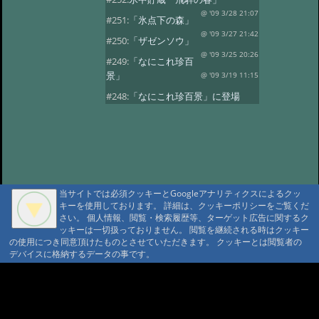
@ '09 3/28 21:07
#251:
「氷点下の森」
@ '09 3/27 21:42
#250:
「ザゼンソウ」
@ '09 3/25 20:26
#249:
「なにこれ珍百
景」
@ '09 3/19 11:15
#248:
「なにこれ珍百景」に登場
@ '09 3/17 18:37
#247:
氷のアート
@ '09 3/6 21:03
#246:
氷のアート
@ '09 3/6 21:03
#245:
氷のアート
@ '09 3/6 21:03
#244:
「お雛様」
当サイトでは必須クッキーとGoogleアナリティクスによるクッ
@ '09 3/3 20:42
#243:
「秋神温泉お泊り
キーを使用しております。 詳細は、クッキーポリシーをご覧くだ
プラン」
@ '09 3/1 21:01
さい。 個人情報、閲覧・検索履歴等、ターゲット広告に関するク
ッキーは一切扱っておりません。 閲覧を継続される時はクッキー
#242:
「氷点下の森の不思議」
の使用につき同意頂けたものとさせていただきます。 クッキーとは閲覧者の
@ '09 2/24 17:05
デバイスに格納するデータの事です。
#241:
「氷の魅力」
@ '09 2/22 23:12
#240:
氷
@ '09 2/22 23:12
A A
#239:
「今年の氷点下の森」
A A A MountAin TRAD
@ '09 2/20 21:20
#238:
「今年の氷点下