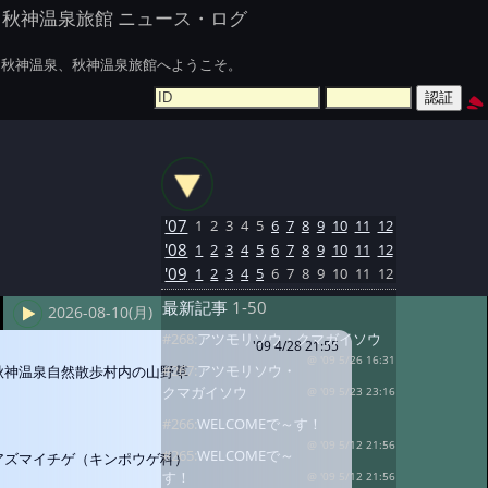
秋神温泉旅館 ニュース・ログ
秋神温泉、秋神温泉旅館へようこそ。
'07
1
2
3
4
5
6
7
8
9
10
11
12
'08
1
2
3
4
5
6
7
8
9
10
11
12
'09
1
2
3
4
5
6
7
8
9
10
11
12
最新記事
1-50
2026-08-10(月)
#268:
アツモリソウ・クマガイソウ
'09 4/28 21:55
@ '09 5/26 16:31
#267:
アツモリソウ・
秋神温泉自然散歩村内の山野草
クマガイソウ
@ '09 5/23 23:16
#266:
WELCOMEで～す！
@ '09 5/12 21:56
#265:
WELCOMEで～
アズマイチゲ（キンポウゲ科）
す！
@ '09 5/12 21:56