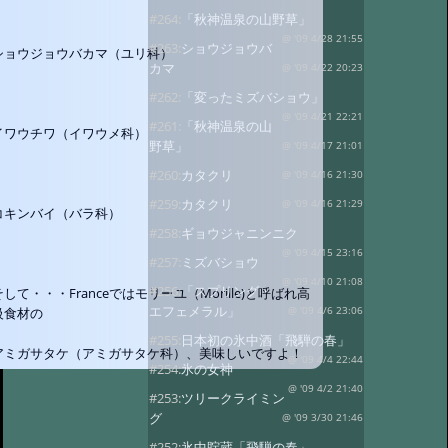
#264:
「秋神温泉の山野草」
@ '09 4/28 21:55
#263:
ショウジョウバ
ショウジョウバカマ（ユリ科）
カマ
@ '09 4/22 20:23
#262:
「変ったミズバショウ」
@ '09 4/21 22:21
#261:
「秋神温泉の山
イワウチワ（イワウメ科）
野草」
@ '09 4/17 21:01
#260:
カタクリ
@ '09 4/16 21:30
#259:
カタクリ
@ '09 4/16 21:29
コキンバイ（バラ科）
#258:
ギョウジャニンニク
@ '09 4/15 23:16
#257:
ミズバショウ
@ '09 4/10 21:08
#256:
「スプリング・
そして・・・Franceではモリーユ（Morille)と呼ばれ高
エフェメラル」
@ '09 4/6 23:06
級食材の
#255:
日本初の氷中酒「飛騨の春」
アミガサタケ（アミガサタケ科）、美味しいですよ！
@ '09 4/4 22:44
#254:
氷の女神
@ '09 4/2 21:40
#253:
ツリークライミン
グ
@ '09 3/30 21:46
#252:
氷中貯蔵「飛騨の春」