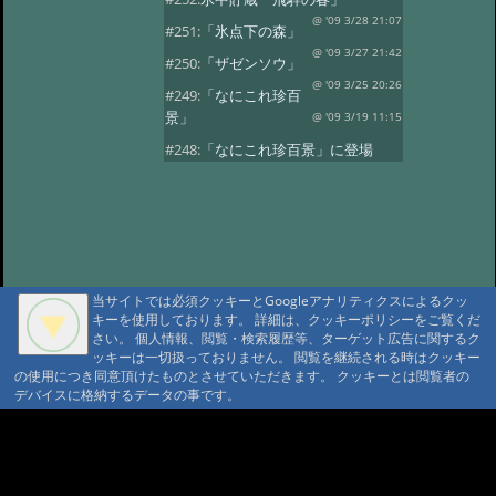
@ '09 3/28 21:07
#251:
「氷点下の森」
@ '09 3/27 21:42
#250:
「ザゼンソウ」
@ '09 3/25 20:26
#249:
「なにこれ珍百
景」
@ '09 3/19 11:15
#248:
「なにこれ珍百景」に登場
@ '09 3/17 18:37
#247:
氷のアート
@ '09 3/6 21:03
#246:
氷のアート
@ '09 3/6 21:03
#245:
氷のアート
@ '09 3/6 21:03
#244:
「お雛様」
当サイトでは必須クッキーとGoogleアナリティクスによるクッ
@ '09 3/3 20:42
#243:
「秋神温泉お泊り
キーを使用しております。 詳細は、クッキーポリシーをご覧くだ
プラン」
@ '09 3/1 21:01
さい。 個人情報、閲覧・検索履歴等、ターゲット広告に関するク
ッキーは一切扱っておりません。 閲覧を継続される時はクッキー
#242:
「氷点下の森の不思議」
の使用につき同意頂けたものとさせていただきます。 クッキーとは閲覧者の
@ '09 2/24 17:05
デバイスに格納するデータの事です。
#241:
「氷の魅力」
@ '09 2/22 23:12
#240:
氷
@ '09 2/22 23:12
A A
#239:
「今年の氷点下の森」
A A A MountAin TRAD
@ '09 2/20 21:20
#238:
「今年の氷点下