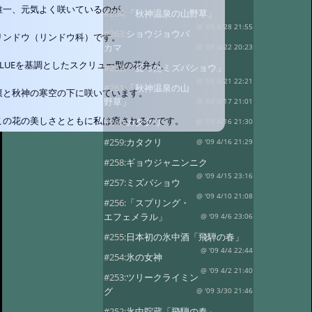
唯一、元気よく咲いているのが、
#264:
「秋神温泉の山野草」
@ '09 4/28 21:55
#263:
ショウジョウバ
リンドウ（リンドウ科）です。
カマ
@ '09 4/22 20:23
BLUEを基調としたスクリュー型の花弁が、
#262:
「変ったミズバショウ」
@ '09 4/21 22:21
#261:
「秋神温泉の山
凛と秋神の寒空の下に咲いています。
野草」
@ '09 4/17 21:01
この花の美しさとともに私は癒されるのです。
#260:
カタクリ
@ '09 4/16 21:30
#259:
カタクリ
@ '09 4/16 21:29
#258:
ギョウジャニンニク
@ '09 4/15 23:16
#257:
ミズバショウ
@ '09 4/10 21:08
#256:
「スプリング・
エフェメラル」
@ '09 4/6 23:06
#255:
日本初の氷中酒「飛騨の春」
@ '09 4/4 22:44
#254:
氷の女神
@ '09 4/2 21:40
#253:
ツリークライミン
グ
@ '09 3/30 21:46
#252:
氷中貯蔵「飛騨の春」