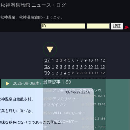
秋神温泉旅館 ニュース・ログ
秋神温泉、秋神温泉旅館へようこそ。
'07
1
2
3
4
5
6
7
8
9
10
11
12
'08
1
2
3
4
5
6
7
8
9
10
11
12
'09
1
2
3
4
5
6
7
8
9
10
11
12
最新記事
1-50
2026-08-06(木)
#268:
アツモリソウ・クマガイソウ
'08 10/29 22:58
@ '09 5/26 16:31
#267:
アツモリソウ・
秋神温泉自然散歩村、
クマガイソウ
@ '09 5/23 23:16
紅葉も終りに近づき、
#266:
WELCOMEで～す！
@ '09 5/12 21:56
#265:
WELCOMEで～
地味な秋色になりつつあるこの季節に、
す！
@ '09 5/12 21:56