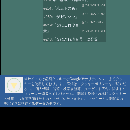
@ '09 3/28 21:07
#251:
「氷点下の森」
@ '09 3/27 21:42
#250:
「ザゼンソウ」
@ '09 3/25 20:26
#249:
「なにこれ珍百
景」
@ '09 3/19 11:15
#248:
「なにこれ珍百景」に登場
@ '09 3/17 18:37
#247:
氷のアート
@ '09 3/6 21:03
#246:
氷のアート
@ '09 3/6 21:03
#245:
氷のアート
@ '09 3/6 21:03
#244:
「お雛様」
当サイトでは必須クッキーとGoogleアナリティクスによるクッ
@ '09 3/3 20:42
#243:
「秋神温泉お泊り
キーを使用しております。 詳細は、クッキーポリシーをご覧くだ
プラン」
@ '09 3/1 21:01
さい。 個人情報、閲覧・検索履歴等、ターゲット広告に関するク
ッキーは一切扱っておりません。 閲覧を継続される時はクッキー
#242:
「氷点下の森の不思議」
の使用につき同意頂けたものとさせていただきます。 クッキーとは閲覧者の
@ '09 2/24 17:05
デバイスに格納するデータの事です。
#241:
「氷の魅力」
@ '09 2/22 23:12
#240:
氷
@ '09 2/22 23:12
A A
#239:
「今年の氷点下の森」
A A A MountAin TRAD
@ '09 2/20 21:20
#238:
「今年の氷点下