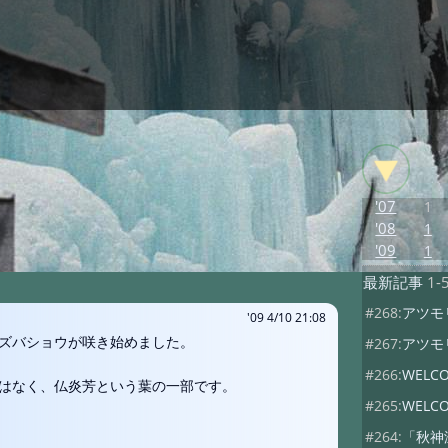
'07
1
'08
1
'09
1
最新記事
1-
#268:
アツモ
'09 4/10 21:08
ズバショウが咲き始めました。
#267:
アツモ
#266:
WELC
はなく、仏炎芳という葉の一部です。
#265:
WELC
#264:
「秋神