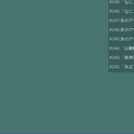
#249:
「なに
#248:
「なに
#247:
氷のア
#246:
氷のア
#245:
氷のア
#244:
「お雛
#243:
「秋神
#242:
「氷点
#241:
「氷の
#240:
氷
#239:
「今年
#238:
「今年
#237:
氷点下
#236:
挟土
#235:
「平和