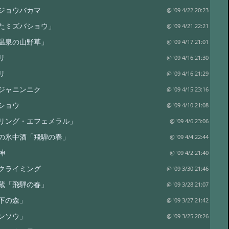
ジョウバカマ
@ '09 4/22 20:23
たミズバショウ」
@ '09 4/21 22:21
神温泉の山野草」
@ '09 4/17 21:01
リ
@ '09 4/16 21:30
リ
@ '09 4/16 21:29
ジャニンニク
@ '09 4/15 23:16
ショウ
@ '09 4/10 21:08
リング・エフェメラル」
@ '09 4/6 23:06
の氷中酒「飛騨の春」
@ '09 4/4 22:44
神
@ '09 4/2 21:40
クライミング
@ '09 3/30 21:46
蔵「飛騨の春」
@ '09 3/28 21:07
下の森」
@ '09 3/27 21:42
ンソウ」
@ '09 3/25 20:26