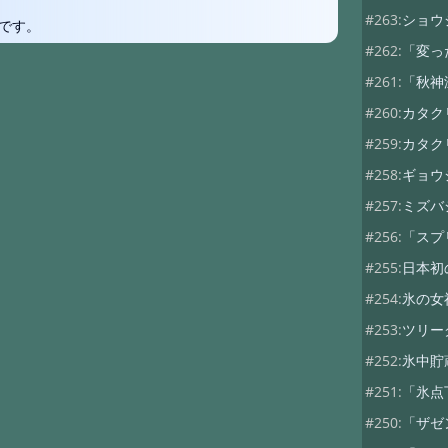
#263:
ショウ
です。
#262:
「変っ
#261:
「秋
#260:
カタク
#259:
カタク
#258:
ギョウ
#257:
ミズバ
#256:
「スプ
#255:
日本初
#254:
氷の女
#253:
ツリー
#252:
氷中貯
#251:
「氷点
#250:
「ザゼ