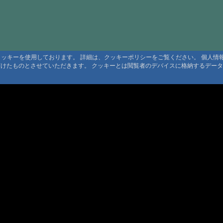
#1676:
癒し
#1675:
つば
#1674:
川の
#1673:
tab
るクッキーを使用しております。 詳細は、クッキーポリシーをご覧ください。 個人
頂けたものとさせていただきます。 クッキーとは閲覧者のデバイスに格納するデー
#1672:
癒し
#1670:
民宿
#1669:
霧島
#1667:
三斗
#1665:
有軒
#1662:
三斗
利用規定
#1661:
三斗
 利用規定
約
#1657:
yunot
ト規定
ンツ著作権
#1657:
霧島
#1655:
下部