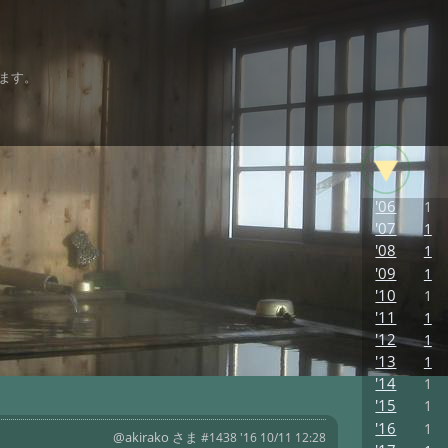
ます。
'06
1
'07
1
'08
1
'09
1
'10
1
'11
1
'12
1
'13
1
'14
1
'15
1
'16
1
@akirako さま
#1438 '16 10/11 12:28