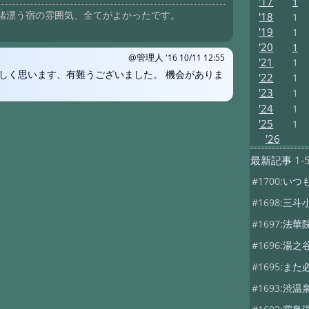
'17
1
緒漂う宿の雰囲気、全てがよかったです。
'18
1
'19
1
'20
1
@管理人
'16 10/11 12:55
'21
1
しく思います、有難うございました。 機会がありま
'22
1
'23
1
'24
1
'25
1
'26
最新記事
1-
#1700:
いつ
#1698:
三斗
#1697:
法華
#1696:
湯之
#1695:
また
#1693:
渋温