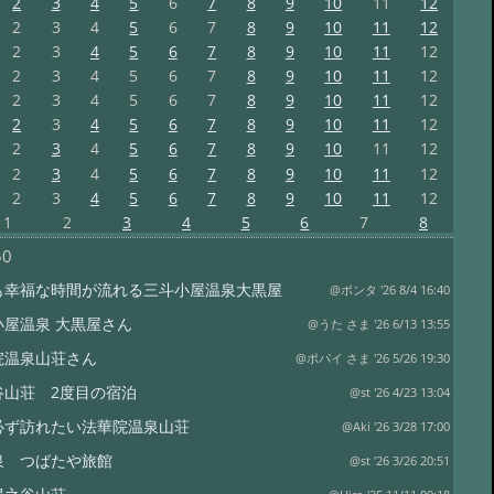
2
3
4
5
6
7
8
9
10
11
12
2
3
4
5
6
7
8
9
10
11
12
2
3
4
5
6
7
8
9
10
11
12
2
3
4
5
6
7
8
9
10
11
12
2
3
4
5
6
7
8
9
10
11
12
2
3
4
5
6
7
8
9
10
11
12
2
3
4
5
6
7
8
9
10
11
12
2
3
4
5
6
7
8
9
10
11
12
2
3
4
5
6
7
8
9
10
11
12
1
2
3
4
5
6
7
8
50
も幸福な時間が流れる三斗小屋温泉大黒屋
@ポンタ '26 8/4 16:40
小屋温泉 大黒屋さん
@うた さま '26 6/13 13:55
院温泉山荘さん
@ポパイ さま '26 5/26 19:30
谷山荘 2度目の宿泊
@st '26 4/23 13:04
必ず訪れたい法華院温泉山荘
@Aki '26 3/28 17:00
泉 つばたや旅館
@st '26 3/26 20:51