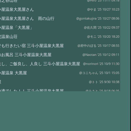
湯之谷山荘
@Hiro '25 11/11 09:18
小屋温泉大黒屋さん
@やま '25 10/27 10:23
小屋温泉大黒屋さん 雨の山行
@gontakujira '25 10/27 08:06
小屋温泉「大黒屋」
@佐久間 '25 10/22 09:37
院温泉山荘
@モニ '25 10/20 18:20
でも行きたい宿 三斗小屋温泉大黒屋
@府中のぼる '25 10/17 08:55
のお風呂 三斗小屋温泉大黒屋
@Naotan '25 10/12 09:11
良し、ご飯良し、人良し 三斗小屋温泉大黒屋
@norinori '25 10/9 11:30
小屋温泉 大黒屋
@コニちゃん '25 10/1 15:05
屋
@トト '25 9/30 10:38
快適でした！！ 三斗小屋温泉大黒屋
@みさと '25 9/18 06:35
小屋温泉 大黒屋 大満足の宿泊
@十七番 '25 9/16 09:23
たや旅館さま
@アキラヴィッチ '25 8/22 20:20
たや旅館さん
@ポパイ さま '25 8/14 10:32
屋
@三浦真寿美 '25 8/11 22:44