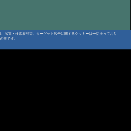
の山小屋、大黒屋さん
@まーくん '25 7/19 06:25
たや旅館さん
@かよちゃん '25 7/15 18:04
せせらぎの中で 大黒屋
@くまり '25 7/10 17:58
itappy 三斗小屋温泉大黒屋
@tabitappy '25 6/22 23:01
情報、閲覧・検索履歴等、ターゲット広告に関するクッキーは一切扱っており
タの事です。
の空間_法華院温泉山荘
@Rei '25 6/6 11:34
たなべ
@ゆり さま '25 5/27 21:02
湯之谷山荘
@トト '25 4/12 09:00
小屋温泉 大黒屋
@かーぴー さま '24 11/27 10:36
屋さん
@もとさん '24 11/5 09:56
小屋温泉 大黒屋さん
@sanpo1210 '24 10/17 10:09
小屋温泉 大黒屋 お茶菓子無し😭
@お茶菓子 '24 10/13 23:41
ani
@管理人 '24 10/1 19:04
湯之谷山荘、期待通り
@管理人 '24 9/30 09:54
温泉 元湯旅館 大黒屋に初湯治でした。
@佐々木健司 '24 9/25 18:04
マウンテントラッド株式会社
〒386-1211 長野県上田市下之郷692