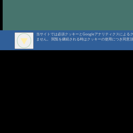
当サイトでは必須クッキーとGoogleアナリティクスによ
ません。 閲覧を継続される時はクッキーの使用につき同意
A A
A A A MountAin TRAD
セキュリティポリシー
仮予約 
プライバシーポリシー
請書予約
Cookie ポリシー
会員規
会社概要
ポイン
コンテ
問合せ