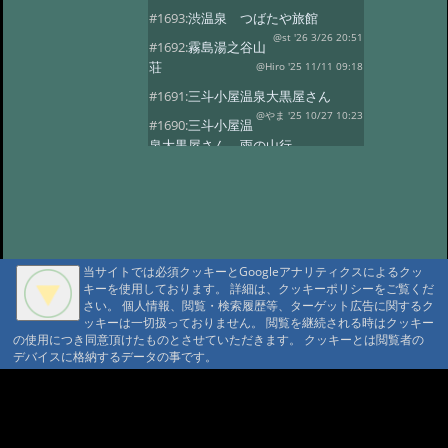
#1693:
渋温泉 つばたや旅館
@st '26 3/26 20:51
#1692:
霧島湯之谷山
荘
@Hiro '25 11/11 09:18
#1691:
三斗小屋温泉大黒屋さん
@やま '25 10/27 10:23
#1690:
三斗小屋温
泉大黒屋さん 雨の山行
@gontakujira '25 10/27 08:06
#1689:
三斗
小屋温泉「大黒屋」
@佐久間 '25 10/22 09:37
#1687:
法華院温
泉山荘
@モニ '25 10/20 18:20
当サイトでは必須クッキーとGoogleアナリティクスによるクッ
#1686:
何度でも行きたい宿 三斗小屋
キーを使用しております。 詳細は、クッキーポリシーをご覧くだ
温泉大黒屋
@府中のぼる '25 10/17 08:55
さい。 個人情報、閲覧・検索履歴等、ターゲット広告に関するク
#1685:
最高のお風呂 三斗小屋温泉大
ッキーは一切扱っておりません。 閲覧を継続される時はクッキー
の使用につき同意頂けたものとさせていただきます。 クッキーとは閲覧者の
黒屋
@Naotan '25 10/12 09:11
デバイスに格納するデータの事です。
#1684:
お湯良し、ご飯良し、人良し
三斗小屋温泉大黒屋
A A
@norinori '25 10/9 11:30
A A A MountAin TRAD
#1683:
三斗小屋
温泉 大黒屋
@コニちゃん '25 10/1 15:05