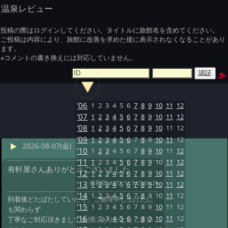
温泉レビュー
投稿の際はログインしてください。タイトルに旅館名を含めてください。
ご投稿は内容により、旅館に改善を求めた後に表示されなくなることがあり
ます。
※コメントの書き換えには対応していません。
'06
1
2
3
4
5
6
7
8
9
10
11
12
'07
1
2
3
4
5
6
7
8
9
10
11
12
'08
1
2
3
4
5
6
7
8
9
10
11
12
'09
1
2
3
4
5
6
7
8
9
10
11
12
2026-08-07(金)
'10
1
2
3
4
5
6
7
8
9
10
11
12
'11
1
2
3
4
5
6
7
8
9
10
11
12
有軒屋さんありがとうございました
'12
1
2
3
4
5
6
7
8
9
10
11
12
@和田
#872 '11 5/23 01:29
'13
1
2
3
4
5
6
7
8
9
10
11
12
'14
1
2
3
4
5
6
7
8
9
10
11
12
到着後どたばたしていたり、ご無理申し上げたに
'15
1
2
3
4
5
6
7
8
9
10
11
12
も関わらず
'16
1
2
3
4
5
6
7
8
9
10
11
12
丁寧なご対応頂きまして本当にありがとうござい