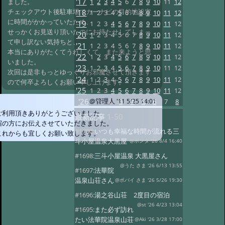
'17
1
2
3
4
5
6
7
8
9
10
11
12
ました。
チェックアウト後駐車場でカーナビの目的地設定
'18
1
2
3
4
5
6
7
8
9
10
11
12
に時間がかかっていたため、
'19
1
2
3
4
5
6
7
8
9
10
11
12
せっかくお見送り頂いたのにお待たせしてしまっ
'20
1
2
3
4
5
6
7
8
9
10
11
12
て申し訳ない気持ちと、
'21
1
2
3
4
5
6
7
8
9
10
11
12
本当にありがたくてうれしくて、また来ようと思
'22
1
2
3
4
5
6
7
8
9
10
11
12
いました。
'23
1
2
3
4
5
6
7
8
9
10
11
12
次回は是非もっとゆっくりお邪魔させて頂きます
'24
1
2
3
4
5
6
7
8
9
10
11
12
ので何卒よろしくお願い申し上げます。
'25
1
2
3
4
5
6
7
8
9
10
11
12
'26
1
2
3
4
5
6
7
8
@管理人
'11 5/25 14:01
ご利用頂きありがとうございました。
最新記事
1-50
宿の方にお伝えさせていただきました。
#1700:
いつも幸福な時間が流れる三
これからも宜しくお願い致します。
斗小屋温泉大黒屋
@ポンタ '26 8/4 16:40
#1698:
三斗小屋温泉 大黒屋さん
@うた さま '26 6/13 13:55
#1697:
法華院
温泉山荘さん
@ポパイ さま '26 5/26 19:30
#1696:
湯之谷山荘 2度目の宿泊
@st '26 4/23 13:04
#1695:
また必ず訪れ
たい法華院温泉山荘
@Aki '26 3/28 17:00