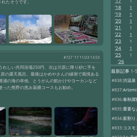
'17
1
されたそうです。
'18
1
'19
1
'20
1
'21
1
'22
1
'23
1
'24
1
'25
1
#727 '17 11/23 13:53
'26
れしい共同浴場250円、次は川原に降り砂に手を
最新記事
1-
川原の露天風呂、最後はかめやさんの縁側で風情ある
#838:
渋温泉
勝浦の海の幸他、とうがんの餡かけやヨーカンなど
使った熊野の恵み薬膳コースもお勧め。
#837:
Artemis
#836:
春秋躍
#835:
重要な
#834:
薪割り
#833:
コスモ