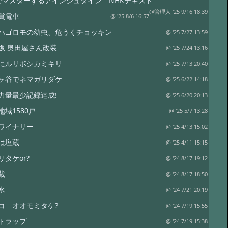
でマスターするアインシュタイン NHKテキスト
@管理人 '25 9/16 18:39
賞電車
@ '25 8/6 16:57
ハゴロモの幼虫、危うくチョッキン
@ '25 7/27 13:59
坂 奥田屋さん改装
@ '25 7/24 13:16
にルリボシカミキリ
@ '25 7/13 20:40
ヶ谷でネマガリダケ
@ '25 6/22 14:18
力量最少記録達成!
@ '25 6/20 20:13
地域1580戸
@ '25 5/7 13:28
ワイナリー
@ '25 4/13 15:02
は塩蔵
@ '25 4/11 15:15
リタケor?
@ '24 8/17 19:12
裁
@ '24 8/17 18:50
水
@ '24 7/21 20:19
コ オオモミタケ?
@ '24 7/19 15:55
トラップ
@ '24 7/19 15:38