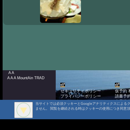
A A
A A A MountAin TRAD
セキュリティポリシー
仮予約 
プライバシーポリシー
請書予約
Cookie ポリシー
会員規
当サイトでは必須クッキーとGoogleアナリティクスによ
会社概要
ポイン
ません。 閲覧を継続される時はクッキーの使用につき同意
コンテ
問合せ