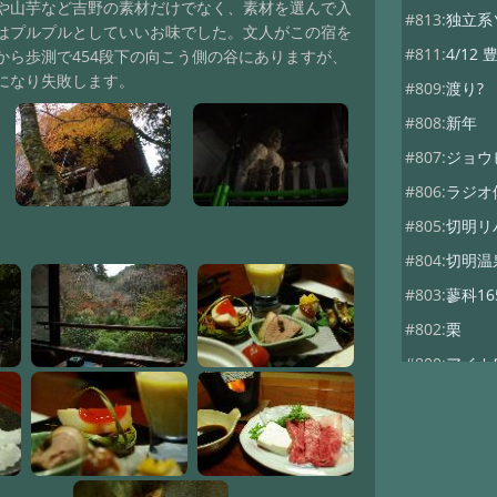
や山芋など吉野の素材だけでなく、素材を選んで入
#813:
独立系
はプルプルとしていいお味でした。文人がこの宿を
#811:
4/12
ら歩測で454段下の向こう側の谷にありますが、
になり失敗します。
#809:
渡り?
#808:
新年
#807:
ジョウ
#806:
ラジオ
#805:
切明リ
#804:
切明温
#803:
蓼科1
#802:
栗
#800:
アイカ
#799:
岩魚婚
#798:
秋神温
#797:
暑中見