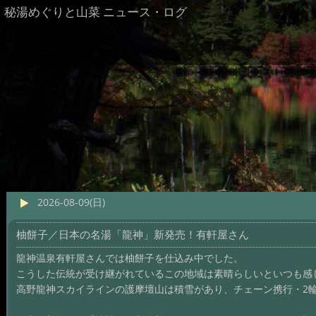
秘湯めぐりと山菜 ニュース・ログ
2026-08-09(日)
柚餅子／日本の名湯「龍神」新発売！有軒屋さん
龍神温泉有軒屋さんでは柚餅子を仕込み中でした。
こうした伝統が受け継がれているこの地域は素晴らしいといつも感
高野龍神スカイラインの護摩壇山は積雪があり、チェーン携行・2