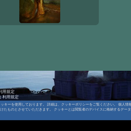
#796:
スパゲ
#795:
YAMA
#794:
C90
#793:
一升瓶
#792:
昼桜と
#791:
ダーク
#790:
皆既月
#789:
珍生物
#788:
ギンヤ
#787:
県民割
利用規定
#786:
布マス
 利用規定
#785:
寒気
約
るクッキーを使用しております。 詳細は、クッキーポリシーをご覧ください。 個人
ト規定
頂けたものとさせていただきます。 クッキーとは閲覧者のデバイスに格納するデー
#784:
ポイン
ンツ著作権
#783:
新年
#782:
東京オ