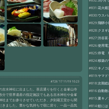
#832:
3か月
#831:
花火鑑
#830:
ウスバ
#829:
飛騨小
#828:
クヌギ
#827:
渋谷富
#826:
使用電
#825:
停電 
#824:
移築の
#822:
キノコ
#819:
ヤマド
#726 '17 11/19 10:23
#818:
次期総
の吉水神社に出ました。茶店通りを行くと金峯山寺
#816:
自動散
数分で世界遺産の指定施設でもある吉水神社や金峯
#815:
夏キノ
神社までお参りさせていただき、夕刻蔵王堂から聞
だきました。豊かな気持ちで宿に戻り、一品一品気
#814:
蚊には