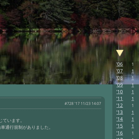
'06
1
'07
1
'08
1
'09
1
'10
1
'11
1
#728 '17 11/23 14:07
'12
1
'13
1
'14
1
じています。
'15
1
輪車通行規制がありました。
'16
1