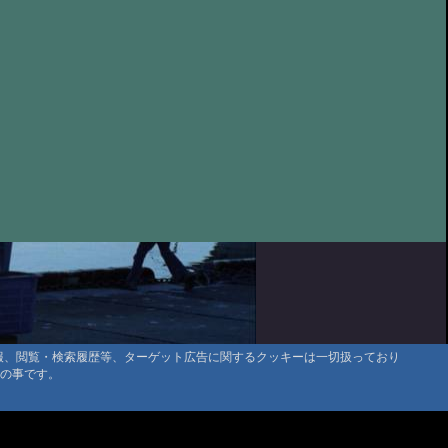
ッティ アート
@ '23 7/8 18:31
HA TT250T 自賠責再取得
@ '23 7/7 17:00
カブ 本沢林道ゲートでついに
@ '23 7/7 16:03
@ '23 4/26 18:17
夜桜
@ '23 4/6 11:38
モード
@ '23 3/29 18:59
食と天王星
@ '22 11/9 19:15
オンパレード
@ '22 11/9 18:21
ンマと衝突、放虫
@ '22 9/2 19:34
 他
@ '22 8/3 10:52
クの活用
@ '22 1/14 17:57
@管理人 '22 1/1 16:29
情報、閲覧・検索履歴等、ターゲット広告に関するクッキーは一切扱っており
タの事です。
ト期限切れの再有効化
@ '22 1/1 15:55
@ '22 1/1 15:51
マウンテントラッド株式会社
リンピック 全世界同時ロックダウン
@ '21 6/16 19:44
〒386-1211 長野県上田市下之郷692