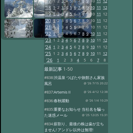
'17
1
2
3
4
5
6
7
8
9
10
11
12
'18
1
2
3
4
5
6
7
8
9
10
11
12
'19
1
2
3
4
5
6
7
8
9
10
11
12
'20
1
2
3
4
5
6
7
8
9
10
11
12
'21
1
2
3
4
5
6
7
8
9
10
11
12
'22
1
2
3
4
5
6
7
8
9
10
11
12
'23
1
2
3
4
5
6
7
8
9
10
11
12
'24
1
2
3
4
5
6
7
8
9
10
11
12
'25
1
2
3
4
5
6
7
8
9
10
11
12
'26
1
2
3
4
5
6
7
8
最新記事
1-50
#838:
渋温泉 つばたや旅館さん家族
風呂
@ '26 7/15 20:22
#837:
Artemis II
@ '26 4/12 12:38
#836:
春秋躍動
@ '26 1/4 10:29
#835:
重要なお知らせ 当社名を騙っ
た迷惑メール
@ '25 12/25 15:31
#834:
薪割り、最後の株は歯が立ち
ません! アンドレ以外は無理!