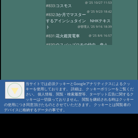
@ '25 10/27 11:53
#833:
コスモス
@ '25 9/23 18:42
#832:
3か月でマスター
するアインシュタイン NHKテキス
ト
@管理人 '25 9/16 18:39
#831:
花火鑑賞電車
@ '25 8/6 16:57
#830:
ウスバハゴロモの幼虫、危う
くチョッキン
@ '25 7/27 13:59
#829:
飛騨小坂 奥田屋さん改装
@ '25 7/24 13:16
#828:
クヌギにルリボ
シカミキリ
@ '25 7/13 20:40
当サイトでは必須クッキーとGoogleアナリティクスによるクッ
#827:
渋谷富ヶ谷でネマガリダケ
キーを使用しております。 詳細は、クッキーポリシーをご覧くだ
@ '25 6/22 14:18
#826:
使用電力量最少
さい。 個人情報、閲覧・検索履歴等、ターゲット広告に関するク
記録達成!
ッキーは一切扱っておりません。 閲覧を継続される時はクッキー
@ '25 6/20 20:13
の使用につき同意頂けたものとさせていただきます。 クッキーとは閲覧者の
#825:
停電 地域1580戸
@ '25 5/7 13:28
デバイスに格納するデータの事です。
#824:
移築のワイナリー
A A
@ '25 4/13 15:02
#822:
キノコは塩蔵
A A A MountAin TRAD
@ '25 4/11 15:15
#819:
ヤマドリタケor?