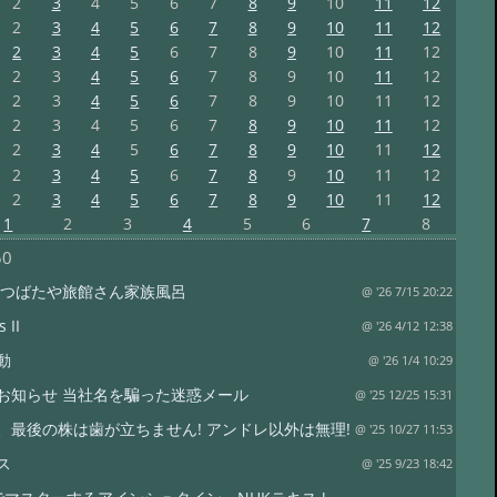
2
3
4
5
6
7
8
9
10
11
12
2
3
4
5
6
7
8
9
10
11
12
2
3
4
5
6
7
8
9
10
11
12
2
3
4
5
6
7
8
9
10
11
12
2
3
4
5
6
7
8
9
10
11
12
2
3
4
5
6
7
8
9
10
11
12
2
3
4
5
6
7
8
9
10
11
12
2
3
4
5
6
7
8
9
10
11
12
2
3
4
5
6
7
8
9
10
11
12
1
2
3
4
5
6
7
8
50
 つばたや旅館さん家族風呂
@ '26 7/15 20:22
 II
@ '26 4/12 12:38
動
@ '26 1/4 10:29
お知らせ 当社名を騙った迷惑メール
@ '25 12/25 15:31
、最後の株は歯が立ちません! アンドレ以外は無理!
@ '25 10/27 11:53
ス
@ '25 9/23 18:42