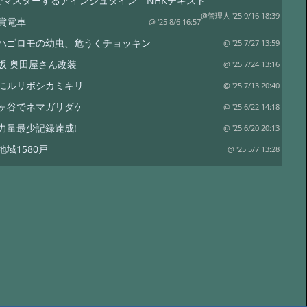
でマスターするアインシュタイン NHKテキスト
@管理人 '25 9/16 18:39
賞電車
@ '25 8/6 16:57
ハゴロモの幼虫、危うくチョッキン
@ '25 7/27 13:59
坂 奥田屋さん改装
@ '25 7/24 13:16
にルリボシカミキリ
@ '25 7/13 20:40
ヶ谷でネマガリダケ
@ '25 6/22 14:18
力量最少記録達成!
@ '25 6/20 20:13
地域1580戸
@ '25 5/7 13:28
ワイナリー
@ '25 4/13 15:02
は塩蔵
@ '25 4/11 15:15
リタケor?
@ '24 8/17 19:12
裁
@ '24 8/17 18:50
水
@ '24 7/21 20:19
コ オオモミタケ?
@ '24 7/19 15:55
トラップ
@ '24 7/19 15:38