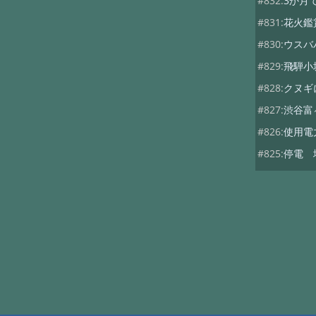
#832:
3か月
#831:
花火鑑
#830:
ウスバ
#829:
飛騨小
#828:
クヌギ
#827:
渋谷富
#826:
使用電
#825:
停電 
#824:
移築の
#822:
キノコ
#819:
ヤマド
#818:
次期総
#816:
自動散
#815:
夏キノ
#814:
蚊には