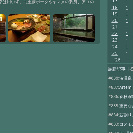
'17
1
幸は用いず、九重夢ポークやヤマメの刺身、アユの
'18
1
'19
1
'20
1
'21
1
'22
1
'23
1
'24
1
'25
1
'26
最新記事
1-
#838:
渋温泉
#837:
Artemis
#836:
春秋躍
#835:
重要な
#834:
薪割り
#833:
コスモ