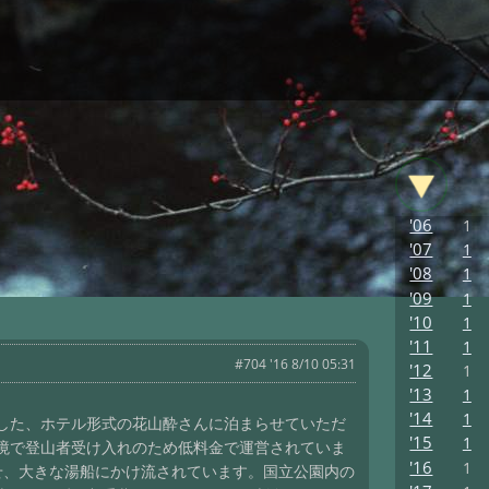
'06
1
'07
1
'08
1
'09
1
'10
1
'11
1
#704 '16 8/10 05:31
'12
1
'13
1
'14
1
した、ホテル形式の花山酔さんに泊まらせていただ
'15
1
境で登山者受け入れのため低料金で運営されていま
'16
1
せ、大きな湯船にかけ流されています。国立公園内の