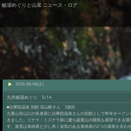
秘湯めぐりと山菜 ニュース・ログ
2026-08-08(土)
九州秘湯めぐり 5/14
■法華院温泉 別館 花山酔さん 3湯目
九重山登山口の長者原に法華院温泉さんの別館として昨年オープン
きました。コナラ・ミズナラ林に建ち硫黄山の噴気も展望できる環
す。泉質は単純泉と少し赤く金気のある単純泉の2つの源泉を合わ