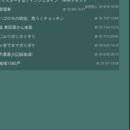
でマスターするアインシュタイン NHKテキスト
@管理人 '25 9/16 18:39
賞電車
@ '25 8/6 16:57
ハゴロモの幼虫、危うくチョッキン
@ '25 7/27 13:59
坂 奥田屋さん改装
@ '25 7/24 13:16
にルリボシカミキリ
@ '25 7/13 20:40
ヶ谷でネマガリダケ
@ '25 6/22 14:18
力量最少記録達成!
@ '25 6/20 20:13
地域1580戸
@ '25 5/7 13:28
ワイナリー
@ '25 4/13 15:02
は塩蔵
@ '25 4/11 15:15
リタケor?
@ '24 8/17 19:12
裁
@ '24 8/17 18:50
水
@ '24 7/21 20:19
コ オオモミタケ?
@ '24 7/19 15:55
トラップ
@ '24 7/19 15:38