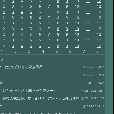
2
3
4
5
6
7
8
9
10
11
12
2
3
4
5
6
7
8
9
10
11
12
2
3
4
5
6
7
8
9
10
11
12
2
3
4
5
6
7
8
9
10
11
12
2
3
4
5
6
7
8
9
10
11
12
2
3
4
5
6
7
8
9
10
11
12
2
3
4
5
6
7
8
9
10
11
12
2
3
4
5
6
7
8
9
10
11
12
2
3
4
5
6
7
8
9
10
11
12
1
2
3
4
5
6
7
8
50
 つばたや旅館さん家族風呂
@ '26 7/15 20:22
 II
@ '26 4/12 12:38
動
@ '26 1/4 10:29
お知らせ 当社名を騙った迷惑メール
@ '25 12/25 15:31
、最後の株は歯が立ちません! アンドレ以外は無理!
@ '25 10/27 11:53
ス
@ '25 9/23 18:42