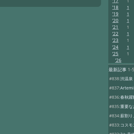
'17
1
'18
1
'19
1
'20
1
'21
1
'22
1
'23
1
'24
1
'25
1
'26
最新記事
1-
#838:
渋温泉
#837:
Artemis
#836:
春秋躍
#835:
重要な
#834:
薪割り
#833:
コスモ