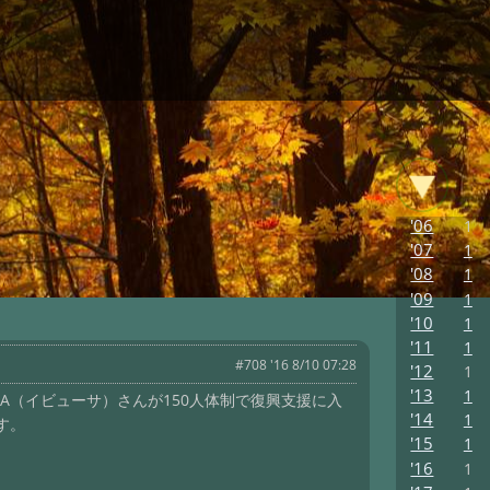
'06
1
'07
1
'08
1
'09
1
'10
1
'11
1
#708 '16 8/10 07:28
'12
1
'13
1
USA（イビューサ）さんが150人体制で復興支援に入
'14
1
す。
'15
1
'16
1