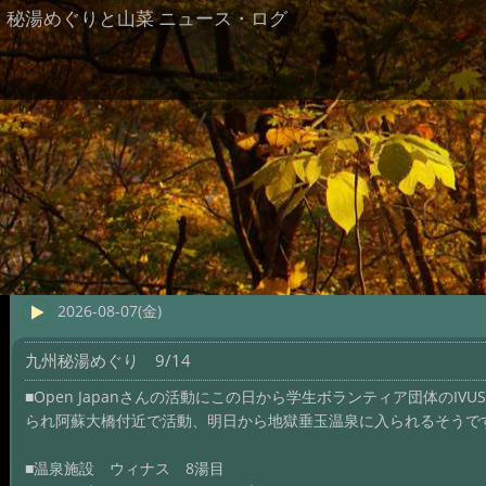
秘湯めぐりと山菜 ニュース・ログ
2026-08-07(金)
九州秘湯めぐり 9/14
■Open Japanさんの活動にこの日から学生ボランティア団体のIV
られ阿蘇大橋付近で活動、明日から地獄垂玉温泉に入られるそうで
■温泉施設 ウィナス 8湯目