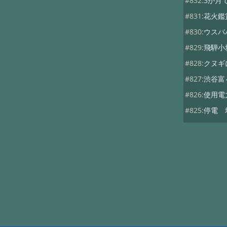
#832:
3か月
#831:
花火鑑
#830:
ウスバ
#829:
飛騨小
#828:
クヌギ
#827:
渋谷富
#826:
使用電
#825:
停電 
#824:
移築の
#822:
キノコ
#819:
ヤマド
#818:
次期総
#816:
自動散
#815:
夏キノ
#814:
蚊には