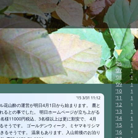
'06
1
'07
1
'08
1
'09
1
'10
1
'11
1
'15 3/31 11:12
'12
1
ル花山酔の運営が明日4月1日から始まります。 麓と
'13
1
れるとの事でした。 明日ホームページが立ち上がる
'14
1
a) 2名様11000円税込、3名様以上は更に割安で、 4月
'15
1
るそうです。 ゴールデンウィーク、ミヤマキリシマ
'16
1
できるそうです。 温泉もあります、入山前後のお泊り