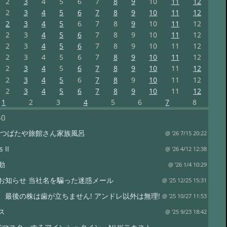
2
3
4
5
6
7
8
9
10
11
12
2
3
4
5
6
7
8
9
10
11
12
2
3
4
5
6
7
8
9
10
11
12
2
3
4
5
6
7
8
9
10
11
12
2
3
4
5
6
7
8
9
10
11
12
2
3
4
5
6
7
8
9
10
11
12
2
3
4
5
6
7
8
9
10
11
12
2
3
4
5
6
7
8
9
10
11
12
2
3
4
5
6
7
8
9
10
11
12
1
2
3
4
5
6
7
8
50
 つばたや旅館さん家族風呂
@ '26 7/15 20:22
 II
@ '26 4/12 12:38
動
@ '26 1/4 10:29
お知らせ 当社名を騙った迷惑メール
@ '25 12/25 15:31
、最後の株は歯が立ちません! アンドレ以外は無理!
@ '25 10/27 11:53
ス
@ '25 9/23 18:42