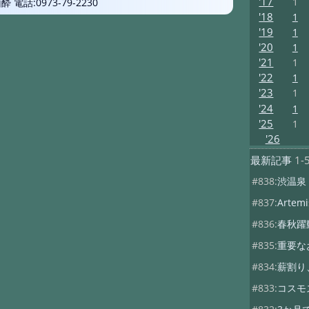
'17
1
話:0973-79-2230
'18
1
'19
1
'20
1
'21
1
'22
1
'23
1
'24
1
'25
1
'26
最新記事
1-
#838:
渋温泉
#837:
Artemis
#836:
春秋躍
#835:
重要な
#834:
薪割り
#833:
コスモ