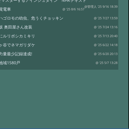
でマスターするアインシュタイン NHKテキスト
@管理人 '25 9/16 18:39
賞電車
@ '25 8/6 16:57
ハゴロモの幼虫、危うくチョッキン
@ '25 7/27 13:59
坂 奥田屋さん改装
@ '25 7/24 13:16
にルリボシカミキリ
@ '25 7/13 20:40
ヶ谷でネマガリダケ
@ '25 6/22 14:18
力量最少記録達成!
@ '25 6/20 20:13
地域1580戸
@ '25 5/7 13:28
ワイナリー
@ '25 4/13 15:02
は塩蔵
@ '25 4/11 15:15
リタケor?
@ '24 8/17 19:12
裁
@ '24 8/17 18:50
水
@ '24 7/21 20:19
コ オオモミタケ?
@ '24 7/19 15:55
トラップ
@ '24 7/19 15:38