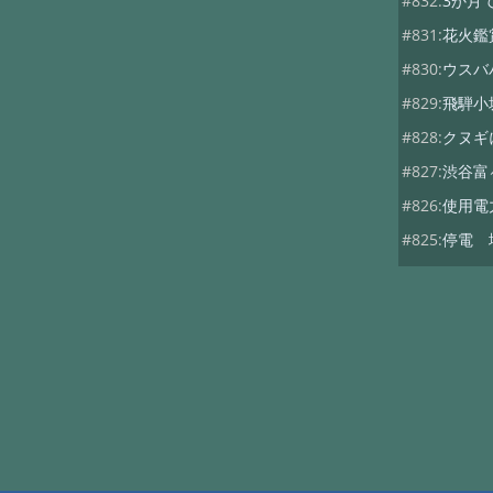
#832:
3か月
#831:
花火鑑
#830:
ウスバ
#829:
飛騨小
#828:
クヌギ
#827:
渋谷富
#826:
使用電
#825:
停電 
#824:
移築の
#822:
キノコ
#819:
ヤマド
#818:
次期総
#816:
自動散
#815:
夏キノ
#814:
蚊には