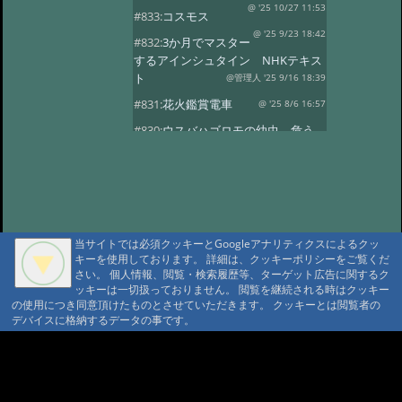
@ '25 10/27 11:53
#833:
コスモス
@ '25 9/23 18:42
#832:
3か月でマスター
するアインシュタイン NHKテキス
ト
@管理人 '25 9/16 18:39
#831:
花火鑑賞電車
@ '25 8/6 16:57
#830:
ウスバハゴロモの幼虫、危う
くチョッキン
@ '25 7/27 13:59
#829:
飛騨小坂 奥田屋さん改装
@ '25 7/24 13:16
#828:
クヌギにルリボ
シカミキリ
@ '25 7/13 20:40
当サイトでは必須クッキーとGoogleアナリティクスによるクッ
#827:
渋谷富ヶ谷でネマガリダケ
キーを使用しております。 詳細は、クッキーポリシーをご覧くだ
@ '25 6/22 14:18
#826:
使用電力量最少
さい。 個人情報、閲覧・検索履歴等、ターゲット広告に関するク
記録達成!
ッキーは一切扱っておりません。 閲覧を継続される時はクッキー
@ '25 6/20 20:13
の使用につき同意頂けたものとさせていただきます。 クッキーとは閲覧者の
#825:
停電 地域1580戸
@ '25 5/7 13:28
デバイスに格納するデータの事です。
#824:
移築のワイナリー
A A
@ '25 4/13 15:02
#822:
キノコは塩蔵
A A A MountAin TRAD
@ '25 4/11 15:15
#819:
ヤマドリタケor?