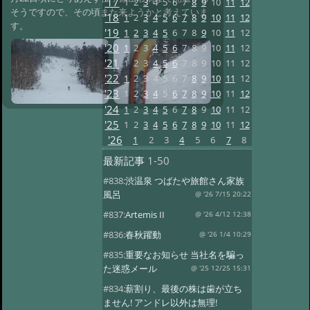
'17
1
2
3
4
5
6
7
8
9
10
11
12
そうですので、その頃また来ようかと考えていま
'18
1
2
3
4
5
6
7
8
9
10
11
12
す。
'19
1
2
3
4
5
6
7
8
9
10
11
12
'20
1
2
3
4
5
6
7
8
9
10
11
12
'21
1
2
3
4
5
6
7
8
9
10
11
12
'22
1
2
3
4
5
6
7
8
9
10
11
12
'23
1
2
3
4
5
6
7
8
9
10
11
12
'24
1
2
3
4
5
6
7
8
9
10
11
12
'25
1
2
3
4
5
6
7
8
9
10
11
12
'26
1
2
3
4
5
6
7
8
最新記事
1-50
#838:
渋温泉 つばたや旅館さん家族
風呂
@ '26 7/15 20:22
#837:
Artemis II
@ '26 4/12 12:38
#836:
春秋躍動
@ '26 1/4 10:29
#835:
重要なお知らせ 当社名を騙っ
た迷惑メール
@ '25 12/25 15:31
#834:
薪割り、最後の株は歯が立ち
ません! アンドレ以外は無理!