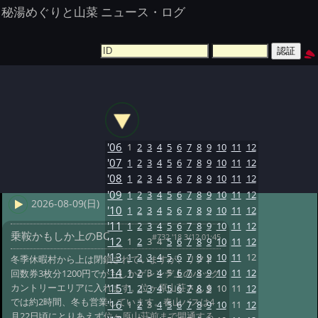
秘湯めぐりと山菜 ニュース・ログ
'06
1
2
3
4
5
6
7
8
9
10
11
12
'07
1
2
3
4
5
6
7
8
9
10
11
12
'08
1
2
3
4
5
6
7
8
9
10
11
12
'09
1
2
3
4
5
6
7
8
9
10
11
12
2026-08-09(日)
'10
1
2
3
4
5
6
7
8
9
10
11
12
'11
1
2
3
4
5
6
7
8
9
10
11
12
乗鞍かもしか上のBC
#732 '18 3/12 01:45
'12
1
2
3
4
5
6
7
8
9
10
11
12
'13
1
2
3
4
5
6
7
8
9
10
11
12
冬季休暇村から上は閉鎖されていますが、リフト
'14
1
2
3
4
5
6
7
8
9
10
11
12
回数券3枚分1200円でかもしかゲレンデ上のバック
カントリーエリアに入れます。位ヶ原山荘さんま
'15
1
2
3
4
5
6
7
8
9
10
11
12
では約2時間、冬も営業しています。春山バスは4
'16
1
2
3
4
5
6
7
8
9
10
11
12
月22日頃にとりあえず位ヶ原山荘前まで開通する