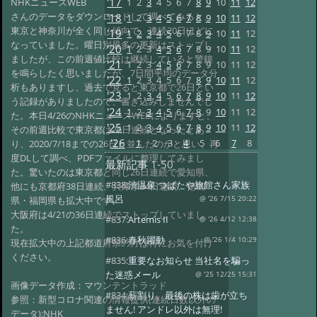
'17
1
2
3
4
5
6
7
8
9
10
11
12
NHKニュースWEB
さんのデータをダウンロードして調べてみると、
'18
1
2
3
4
5
6
7
8
9
10
11
12
東京と神奈川が全く同じ傾向で、連続20日ほどに
'19
1
2
3
4
5
6
7
8
9
10
11
12
なっていました。曜日別最多の更新はストップし
'20
1
2
3
4
5
6
7
8
9
10
11
12
ましたが、この前週値比較は継続していると警鐘
'21
1
2
3
4
5
6
7
8
9
10
11
12
を鳴らしたく思いましたが、7日間平均のデータ分
'22
1
2
3
4
5
6
7
8
9
10
11
12
析もありますし、過去で見ると東京都で26日とい
'23
1
2
3
4
5
6
7
8
9
10
11
12
う記録がありましたので、書き込みしませんでし
'24
1
2
3
4
5
6
7
8
9
10
11
12
た。本日4/26のNHKニュースWEBによりますと、
'25
1
2
3
4
5
6
7
8
9
10
11
12
その前週比較で東京都は26日連続となったとあ
'26
1
2
3
4
5
6
7
8
り、2020/7/18までの26日と並んだのかと思い、再
度DLして調べ、PDFファイルに整理してみまし
最新記事
1-50
た。驚いたのは東京都と同じ26日連続で愛知県、
#838:
渋温泉 つばたや旅館さん家族
他にも京都府38日連続、兵庫県34日連続、徳島
風呂
県・福岡県も拡大中です。
@ '26 7/15 20:22
大阪府は4/21の36日連続でストップしていまし
#837:
Artemis II
@ '26 4/12 12:38
た。
#836:
春秋躍動
@ '26 1/4 10:29
現在拡大中の上記都道府県の方は特にお気を付け
ください。
#835:
重要なお知らせ 当社名を騙っ
た迷惑メール
@ '25 12/25 15:31
画像データ作成：マウンテントラッド
#834:
薪割り、最後の株は歯が立ち
参照：新型コロナ関連の情報提供(連続日数以外の
ません! アンドレ以外は無理!
データ):NHK