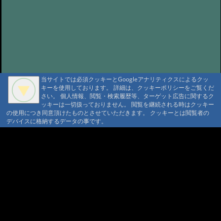
@ '24 8/17 19:12
#818:
次期総裁
@ '24 8/17 18:50
#816:
自動散水
@ '24 7/21 20:19
#815:
夏キノコ オオ
モミタケ?
@ '24 7/19 15:55
#814:
蚊にはトラップ
@ '24 7/19 15:38
#813:
独立系ソーラーの課題と架台
当サイトでは必須クッキーとGoogleアナリティクスによるクッ
@ '24 7/19 15:25
キーを使用しております。 詳細は、クッキーポリシーをご覧くだ
#811:
4/12 豊国館さん
さい。 個人情報、閲覧・検索履歴等、ターゲット広告に関するク
@ '24 4/20 13:06
ッキーは一切扱っておりません。 閲覧を継続される時はクッキー
#809:
渡り?
A A
の使用につき同意頂けたものとさせていただきます。 クッキーとは閲覧者の
@ '24 3/13 21:02
A A A MountAin TRAD
#808:
新年
デバイスに格納するデータの事です。
@ '24 1/1 14:20
#807:
ジョウビタキが家
セキュリティポリシー
仮予約 利用規定
庭訪問
@ '23 12/27 11:56
プライバシーポリシー
請書予約 利用規定
Cookie ポリシー
会員規約
#806:
ラジオ体操の季節
会社概要
ポイント規定
@ '23 12/21 19:35
#805:
切明リバーサイ
コンテンツ著作権
ドさん
@ '23 11/26 11:14
問合せ
マウンテントラッド株式会社
#804:
切明温泉川湯紅葉
〒386-1211 長野県上田市下之郷692
@ '23 10/29 08:36
#803:
蓼科1650付近の
0268371176
紅葉
@ '23 10/17 19:57