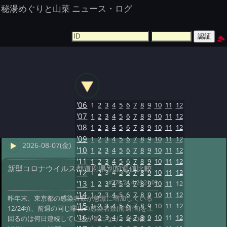
秘湯めぐりと山菜 ニュース・ログ
'06
1
2
3
4
5
6
7
8
9
10
11
12
'07
1
2
3
4
5
6
7
8
9
10
11
12
'08
1
2
3
4
5
6
7
8
9
10
11
12
'09
1
2
3
4
5
6
7
8
9
10
11
12
2026-08-07(金)
'10
1
2
3
4
5
6
7
8
9
10
11
12
'11
1
2
3
4
5
6
7
8
9
10
11
12
新型コロナウイルス都道府県別前週値比較
'12
1
2
3
4
5
6
7
8
9
10
11
12
#778 '21 4/26 21:09
'13
1
2
3
4
5
6
7
8
9
10
11
12
'14
1
2
3
4
5
6
7
8
9
10
11
12
昨年末、東京都の感染者数が急激に増加している
'15
1
2
3
4
5
6
7
8
9
10
11
12
12/24頃、前週の同じ曜日の感染者数(前週値)を上
'16
1
2
3
4
5
6
7
8
9
10
11
12
回るのは何日連続しているか気になり、その後