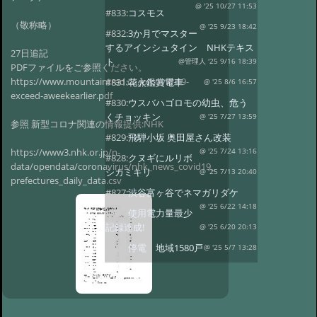
@ '25 10/27 11:53
#833:
コスモス
（敬称略）
@ '25 9/23 18:42
#832:
3か月でマスター
するアインシュタイン NHKテキス
27日追記
ト
@管理人 '25 9/16 18:39
PDFファイルをご参照ください。
https://www.mountaintrad.co.jp/covid-19-
#831:
花火鑑賞電車
@ '25 8/6 16:57
exceed-aweekearlier.pdf
#830:
ウスバハゴロモの幼虫、危う
くチョッキン
@ '25 7/27 13:59
参照 新型コロナ関連の情報提供:NHK
#829:
飛騨小坂 奥田屋さん改装
https://www3.nhk.or.jp/n-
@ '25 7/24 13:16
#828:
クヌギにルリボ
data/opendata/coronavirus/nhk_news_covid19_
シカミキリ
@ '25 7/13 20:40
prefectures_daily_data.csv
#827:
渋谷富ヶ谷でネマガリダケ
@ '25 6/22 14:18
#826:
使用電力量最少
記録達成!
@ '25 6/20 20:13
#825:
停電 地域1580戸
@ '25 5/7 13:28
#824:
移築のワイナリー
@ '25 4/13 15:02
#822:
キノコは塩蔵
@ '25 4/11 15:15
#819:
ヤマドリタケor?