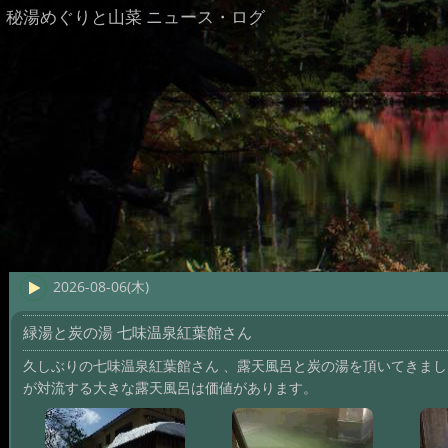
秘湯めぐりと山菜 ニュース・ログ
2026-08-06(木)
緑湯と炭の湯 七味温泉紅葉館さん
久しぶりの七味温泉紅葉館さん 、露天風呂と炭の湯を頂いてきまし
が対流する大きな露天風呂は価値があります。