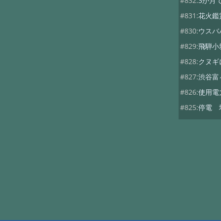
#832:
3か月
#831:
花火鑑
#830:
ウスバ
#829:
飛騨小
#828:
クヌギ
#827:
渋谷富
#826:
使用電
#825:
停電 
#824:
移築の
#822:
キノコ
#819:
ヤマド
#818:
次期総
#816:
自動散
#815:
夏キノ
#814:
蚊には