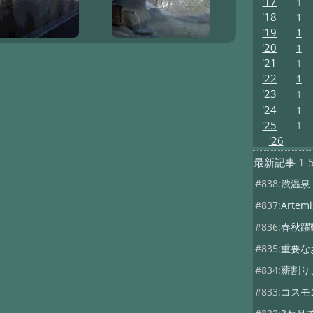
'17
1
'18
1
'19
1
'20
1
'21
1
'22
1
'23
1
'24
1
'25
1
'26
最新記事
1-
#838:
渋温泉
#837:
Artemis
#836:
春秋躍
#835:
重要な
#834:
薪割り
#833:
コスモ