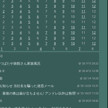
2
3
4
5
6
7
8
9
10
11
12
2
3
4
5
6
7
8
9
10
11
12
2
3
4
5
6
7
8
9
10
11
12
2
3
4
5
6
7
8
9
10
11
12
2
3
4
5
6
7
8
9
10
11
12
2
3
4
5
6
7
8
9
10
11
12
2
3
4
5
6
7
8
9
10
11
12
2
3
4
5
6
7
8
9
10
11
12
2
3
4
5
6
7
8
9
10
11
12
1
2
3
4
5
6
7
8
50
 つばたや旅館さん家族風呂
@ '26 7/15 20:22
 II
@ '26 4/12 12:38
動
@ '26 1/4 10:29
お知らせ 当社名を騙った迷惑メール
@ '25 12/25 15:31
、最後の株は歯が立ちません! アンドレ以外は無理!
@ '25 10/27 11:53
ス
@ '25 9/23 18:42