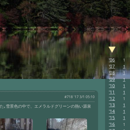
'06
1
'07
1
'08
1
'09
1
'10
1
'11
1
#718 '17 3/1 05:10
'12
1
'13
1
た｡雪景色の中で、エメラルドグリーンの熱い源泉
'14
1
'15
1
'16
1