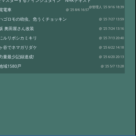
でマスターするアインシュタイン NHKテキスト
@管理人 '25 9/16 18:39
賞電車
@ '25 8/6 16:57
ハゴロモの幼虫、危うくチョッキン
@ '25 7/27 13:59
坂 奥田屋さん改装
@ '25 7/24 13:16
にルリボシカミキリ
@ '25 7/13 20:40
ヶ谷でネマガリダケ
@ '25 6/22 14:18
力量最少記録達成!
@ '25 6/20 20:13
地域1580戸
@ '25 5/7 13:28
ワイナリー
@ '25 4/13 15:02
は塩蔵
@ '25 4/11 15:15
リタケor?
@ '24 8/17 19:12
裁
@ '24 8/17 18:50
水
@ '24 7/21 20:19
コ オオモミタケ?
@ '24 7/19 15:55
トラップ
@ '24 7/19 15:38