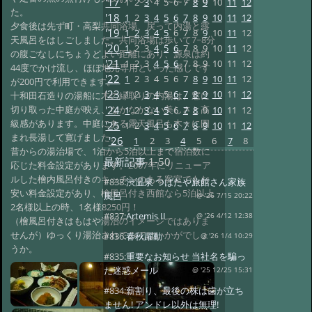
'17
1
2
3
4
5
6
7
8
9
10
11
12
た。
'18
1
2
3
4
5
6
7
8
9
10
11
12
夕食後は先ず町・高梨共同浴場、戻って内湯と露
'19
1
2
3
4
5
6
7
8
9
10
11
12
天風呂をはしごしました。共同浴場は歩いて7~8分
'20
1
2
3
4
5
6
7
8
9
10
11
12
の腹ごなしにちょうどよい距離にあり、源泉は約
'21
1
2
3
4
5
6
7
8
9
10
11
12
44度でかけ流し、ほぼ地元専用といった感じです
'22
1
2
3
4
5
6
7
8
9
10
11
12
が200円で利用できます。
'23
1
2
3
4
5
6
7
8
9
10
11
12
十和田石造りの湯船に木の縁取りの内湯は、窓に
'24
切り取った中庭が映え、なかなかない美しさと高
1
2
3
4
5
6
7
8
9
10
11
12
級感があります。中庭にある露天風呂も木々に囲
'25
1
2
3
4
5
6
7
8
9
10
11
12
まれ長湯して寛げました。
'26
1
2
3
4
5
6
7
8
昔からの湯治場で、1泊から5泊以上まで宿泊数に
最新記事
1-50
応じた料金設定があります。2007年にリニューア
ルした檜内風呂付きのキッチンのある客室でもお
#838:
渋温泉 つばたや旅館さん家族
安い料金設定があり、檜風呂付き西館なら5泊以上
風呂
@ '26 7/15 20:22
2名様以上の時、1名様8250円！
#837:
Artemis II
@ '26 4/12 12:38
（檜風呂付きはもはや湯治のイメージではありま
せんが）ゆっくり湯治されてみてはいかがでしょ
#836:
春秋躍動
@ '26 1/4 10:29
うか。
#835:
重要なお知らせ 当社名を騙っ
た迷惑メール
@ '25 12/25 15:31
#834:
薪割り、最後の株は歯が立ち
ません! アンドレ以外は無理!