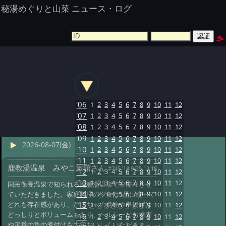
秘湯めぐりと山菜 ニュース・ログ
'06
1
2
3
4
5
6
7
8
9
10
11
12
'07
1
2
3
4
5
6
7
8
9
10
11
12
'08
1
2
3
4
5
6
7
8
9
10
11
12
'09
1
2
3
4
5
6
7
8
9
10
11
12
2026-08-07(金)
'10
1
2
3
4
5
6
7
8
9
10
11
12
'11
1
2
3
4
5
6
7
8
9
10
11
12
鹿教湯温泉 みやこ旅館さん
#745 '18 9/25 12:18
'12
1
2
3
4
5
6
7
8
9
10
11
12
'13
1
2
3
4
5
6
7
8
9
10
11
12
国民保養温泉で知られる鹿教湯温泉で夕滞在させ
'14
1
2
3
4
5
6
7
8
9
10
11
12
ていただきました。家庭料理の夕食は5品に絞って
どれも存在感があり、かぼちゃの煮物や串揚げは
'15
1
2
3
4
5
6
7
8
9
10
11
12
どっしりとボリュームもあり、ヘルシーなお蕎麦
'16
1
2
3
4
5
6
7
8
9
10
11
12
や定番の魚の煮付けも大変おいしくいただきまし