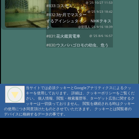
@ '25 10/27 11:53
#833:
コスモス
@ '25 9/23 18:42
#832:
3か月でマスター
するアインシュタイン NHKテキス
ト
@管理人 '25 9/16 18:39
#831:
花火鑑賞電車
@ '25 8/6 16:57
#830:
ウスバハゴロモの幼虫、危う
くチョッキン
@ '25 7/27 13:59
#829:
飛騨小坂 奥田屋さん改装
@ '25 7/24 13:16
#828:
クヌギにルリボ
シカミキリ
@ '25 7/13 20:40
#827:
渋谷富ヶ谷でネマガリダケ
当サイトでは必須クッキーとGoogleアナリティクスによるクッ
@ '25 6/22 14:18
キーを使用しております。 詳細は、クッキーポリシーをご覧くだ
#826:
使用電力量最少
さい。 個人情報、閲覧・検索履歴等、ターゲット広告に関するク
記録達成!
@ '25 6/20 20:13
ッキーは一切扱っておりません。 閲覧を継続される時はクッキー
#825:
停電 地域1580戸
の使用につき同意頂けたものとさせていただきます。 クッキーとは閲覧者の
@ '25 5/7 13:28
デバイスに格納するデータの事です。
#824:
移築のワイナリー
@ '25 4/13 15:02
A A
#822:
キノコは塩蔵
A A A MountAin TRAD
@ '25 4/11 15:15
#819:
ヤマドリタケor?