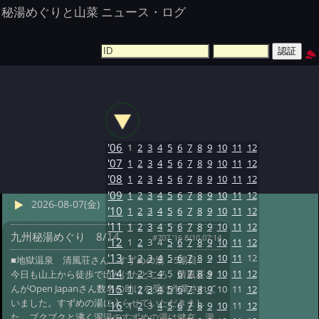
秘湯めぐりと山菜 ニュース・ログ
'06
1
2
3
4
5
6
7
8
9
10
11
12
'07
1
2
3
4
5
6
7
8
9
10
11
12
'08
1
2
3
4
5
6
7
8
9
10
11
12
'09
1
2
3
4
5
6
7
8
9
10
11
12
2026-08-07(金)
'10
1
2
3
4
5
6
7
8
9
10
11
12
'11
1
2
3
4
5
6
7
8
9
10
11
12
九州秘湯めぐり 8/14
#707 '16 8/10 07:14
'12
1
2
3
4
5
6
7
8
9
10
11
12
'13
1
2
3
4
5
6
7
8
9
10
11
12
■地獄温泉 清風荘さん すずめの湯 5湯目
'14
1
2
3
4
5
6
7
8
9
10
11
12
今日も山上から徒歩で出かけたところ、清風荘さ
んがOpen Japanさん数名の助けを受け作業されて
'15
1
2
3
4
5
6
7
8
9
10
11
12
いました。すずめの湯に入らせていただきまし
'16
1
2
3
4
5
6
7
8
9
10
11
12
た。ブクブクと沸く泥湯のすずめの湯は健在、源