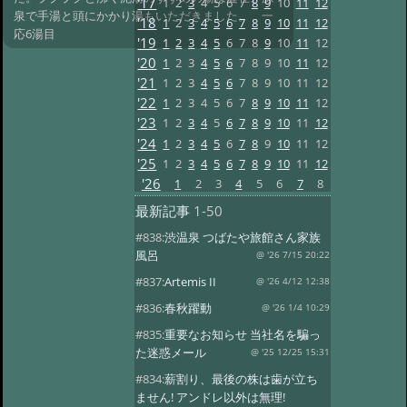
'17
1
2
3
4
5
6
7
8
9
10
11
12
泉で手湯と頭にかかり湯もいただきました。 一
'18
1
2
3
4
5
6
7
8
9
10
11
12
応6湯目
'19
1
2
3
4
5
6
7
8
9
10
11
12
'20
1
2
3
4
5
6
7
8
9
10
11
12
'21
1
2
3
4
5
6
7
8
9
10
11
12
'22
1
2
3
4
5
6
7
8
9
10
11
12
'23
1
2
3
4
5
6
7
8
9
10
11
12
'24
1
2
3
4
5
6
7
8
9
10
11
12
'25
1
2
3
4
5
6
7
8
9
10
11
12
'26
1
2
3
4
5
6
7
8
最新記事
1-50
#838:
渋温泉 つばたや旅館さん家族
風呂
@ '26 7/15 20:22
#837:
Artemis II
@ '26 4/12 12:38
#836:
春秋躍動
@ '26 1/4 10:29
#835:
重要なお知らせ 当社名を騙っ
た迷惑メール
@ '25 12/25 15:31
#834:
薪割り、最後の株は歯が立ち
ません! アンドレ以外は無理!