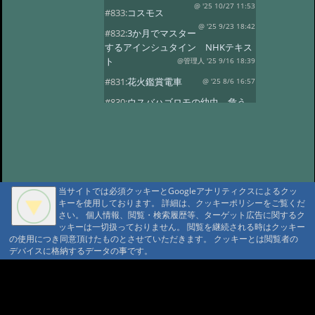
@ '25 10/27 11:53
#833:
コスモス
@ '25 9/23 18:42
#832:
3か月でマスター
するアインシュタイン NHKテキス
ト
@管理人 '25 9/16 18:39
#831:
花火鑑賞電車
@ '25 8/6 16:57
#830:
ウスバハゴロモの幼虫、危う
くチョッキン
@ '25 7/27 13:59
#829:
飛騨小坂 奥田屋さん改装
@ '25 7/24 13:16
#828:
クヌギにルリボ
シカミキリ
@ '25 7/13 20:40
当サイトでは必須クッキーとGoogleアナリティクスによるクッ
#827:
渋谷富ヶ谷でネマガリダケ
キーを使用しております。 詳細は、クッキーポリシーをご覧くだ
@ '25 6/22 14:18
#826:
使用電力量最少
さい。 個人情報、閲覧・検索履歴等、ターゲット広告に関するク
記録達成!
ッキーは一切扱っておりません。 閲覧を継続される時はクッキー
@ '25 6/20 20:13
の使用につき同意頂けたものとさせていただきます。 クッキーとは閲覧者の
#825:
停電 地域1580戸
@ '25 5/7 13:28
デバイスに格納するデータの事です。
#824:
移築のワイナリー
A A
@ '25 4/13 15:02
#822:
キノコは塩蔵
A A A MountAin TRAD
@ '25 4/11 15:15
#819:
ヤマドリタケor?