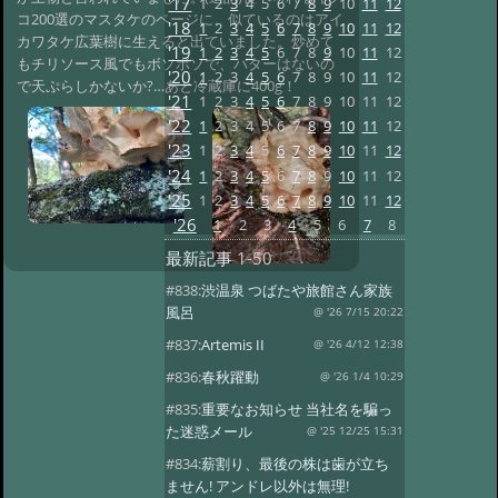
'17
1
2
3
4
5
6
7
8
9
10
11
12
コ200選のマスタケのページに、似ているのはアイ
'18
1
2
3
4
5
6
7
8
9
10
11
12
カワタケ広葉樹に生えると出ていました。炒めて
'19
1
2
3
4
5
6
7
8
9
10
11
12
もチリソース風でもボソボソで、バターはないの
'20
1
2
3
4
5
6
7
8
9
10
11
12
で天ぷらしかないか?…あと冷蔵庫に400g！
'21
1
2
3
4
5
6
7
8
9
10
11
12
'22
1
2
3
4
5
6
7
8
9
10
11
12
'23
1
2
3
4
5
6
7
8
9
10
11
12
'24
1
2
3
4
5
6
7
8
9
10
11
12
'25
1
2
3
4
5
6
7
8
9
10
11
12
'26
1
2
3
4
5
6
7
8
最新記事
1-50
#838:
渋温泉 つばたや旅館さん家族
風呂
@ '26 7/15 20:22
#837:
Artemis II
@ '26 4/12 12:38
#836:
春秋躍動
@ '26 1/4 10:29
#835:
重要なお知らせ 当社名を騙っ
た迷惑メール
@ '25 12/25 15:31
#834:
薪割り、最後の株は歯が立ち
ません! アンドレ以外は無理!