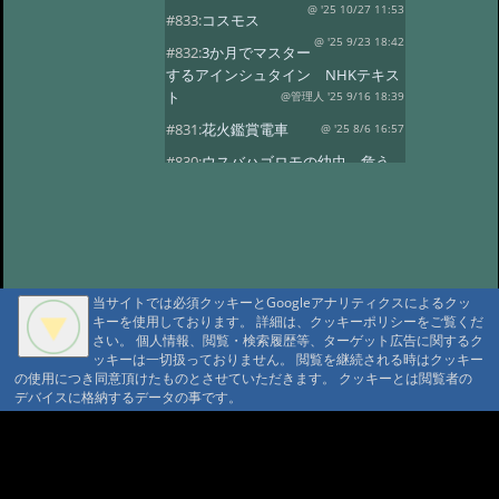
@ '25 10/27 11:53
#833:
コスモス
@ '25 9/23 18:42
#832:
3か月でマスター
するアインシュタイン NHKテキス
ト
@管理人 '25 9/16 18:39
#831:
花火鑑賞電車
@ '25 8/6 16:57
#830:
ウスバハゴロモの幼虫、危う
くチョッキン
@ '25 7/27 13:59
#829:
飛騨小坂 奥田屋さん改装
@ '25 7/24 13:16
#828:
クヌギにルリボ
シカミキリ
@ '25 7/13 20:40
当サイトでは必須クッキーとGoogleアナリティクスによるクッ
#827:
渋谷富ヶ谷でネマガリダケ
キーを使用しております。 詳細は、クッキーポリシーをご覧くだ
@ '25 6/22 14:18
#826:
使用電力量最少
さい。 個人情報、閲覧・検索履歴等、ターゲット広告に関するク
記録達成!
ッキーは一切扱っておりません。 閲覧を継続される時はクッキー
@ '25 6/20 20:13
の使用につき同意頂けたものとさせていただきます。 クッキーとは閲覧者の
#825:
停電 地域1580戸
@ '25 5/7 13:28
デバイスに格納するデータの事です。
#824:
移築のワイナリー
A A
@ '25 4/13 15:02
#822:
キノコは塩蔵
A A A MountAin TRAD
@ '25 4/11 15:15
#819:
ヤマドリタケor?