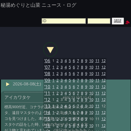
秘湯めぐりと山菜 ニュース・ログ
'06
1
2
3
4
5
6
7
8
9
10
11
12
'07
1
2
3
4
5
6
7
8
9
10
11
12
'08
1
2
3
4
5
6
7
8
9
10
11
12
'09
1
2
3
4
5
6
7
8
9
10
11
12
2026-08-08(土)
'10
1
2
3
4
5
6
7
8
9
10
11
12
'11
1
2
3
4
5
6
7
8
9
10
11
12
アイカワタケ
#800 '23 10/7 12:47
'12
1
2
3
4
5
6
7
8
9
10
11
12
'13
1
2
3
4
5
6
7
8
9
10
11
12
標高900付近、コナラの立ち枯れに色はシロカノシ
'14
1
2
3
4
5
6
7
8
9
10
11
12
タ、遠目マスタケのような、ヘリは丸くないキノ
コを見つけました。本沢温泉さんでツガ倒木のマ
'15
1
2
3
4
5
6
7
8
9
10
11
12
スタケの話をした時、山形の方がナラに生える方
'16
1
2
3
4
5
6
7
8
9
10
11
12
が上物と言われていました。(追記)食べられるキノ