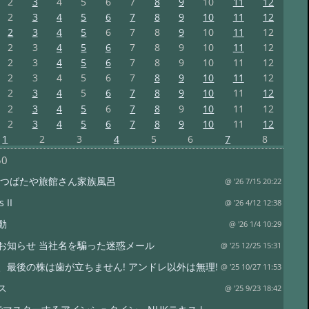
2
3
4
5
6
7
8
9
10
11
12
2
3
4
5
6
7
8
9
10
11
12
2
3
4
5
6
7
8
9
10
11
12
2
3
4
5
6
7
8
9
10
11
12
2
3
4
5
6
7
8
9
10
11
12
2
3
4
5
6
7
8
9
10
11
12
2
3
4
5
6
7
8
9
10
11
12
2
3
4
5
6
7
8
9
10
11
12
2
3
4
5
6
7
8
9
10
11
12
1
2
3
4
5
6
7
8
50
 つばたや旅館さん家族風呂
@ '26 7/15 20:22
 II
@ '26 4/12 12:38
動
@ '26 1/4 10:29
お知らせ 当社名を騙った迷惑メール
@ '25 12/25 15:31
、最後の株は歯が立ちません! アンドレ以外は無理!
@ '25 10/27 11:53
ス
@ '25 9/23 18:42