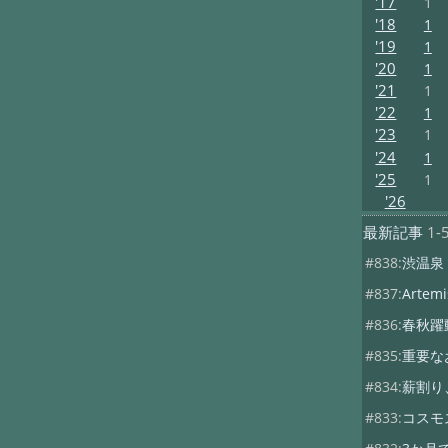
'17
1
'18
1
'19
1
'20
1
'21
1
'22
1
'23
1
'24
1
'25
1
'26
最新記事
1-
#838:
渋温泉
#837:
Artemis
#836:
春秋躍
#835:
重要な
#834:
薪割り
#833:
コスモ