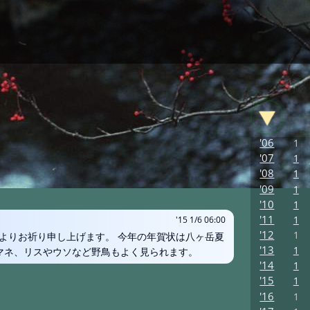
'06
1
'07
1
'08
1
'09
1
'10
1
'11
1
'15 1/6 06:00
'12
1
よりお祈り申し上げます。 今年の年賀状は八ヶ岳夏
'13
1
ヤマネ、リスやウソなど野鳥もよく見られます。
'14
1
'15
1
'16
1