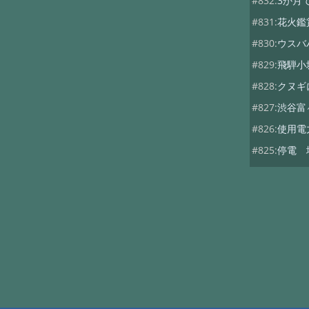
#832:
3か月
#831:
花火鑑
#830:
ウスバ
#829:
飛騨小
#828:
クヌギ
#827:
渋谷富
#826:
使用電
#825:
停電 
#824:
移築の
#822:
キノコ
#819:
ヤマド
#818:
次期総
#816:
自動散
#815:
夏キノ
#814:
蚊には