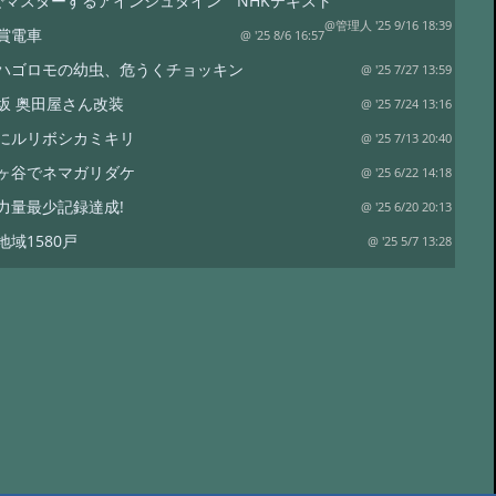
でマスターするアインシュタイン NHKテキスト
@管理人 '25 9/16 18:39
賞電車
@ '25 8/6 16:57
ハゴロモの幼虫、危うくチョッキン
@ '25 7/27 13:59
坂 奥田屋さん改装
@ '25 7/24 13:16
にルリボシカミキリ
@ '25 7/13 20:40
ヶ谷でネマガリダケ
@ '25 6/22 14:18
力量最少記録達成!
@ '25 6/20 20:13
地域1580戸
@ '25 5/7 13:28
ワイナリー
@ '25 4/13 15:02
は塩蔵
@ '25 4/11 15:15
リタケor?
@ '24 8/17 19:12
裁
@ '24 8/17 18:50
水
@ '24 7/21 20:19
コ オオモミタケ?
@ '24 7/19 15:55
トラップ
@ '24 7/19 15:38