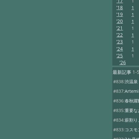
'17
1
'18
1
'19
1
'20
1
'21
1
'22
1
'23
1
'24
1
'25
1
'26
最新記事
1-
#838:
渋温泉
#837:
Artemis
#836:
春秋躍
#835:
重要な
#834:
薪割り
#833:
コスモ