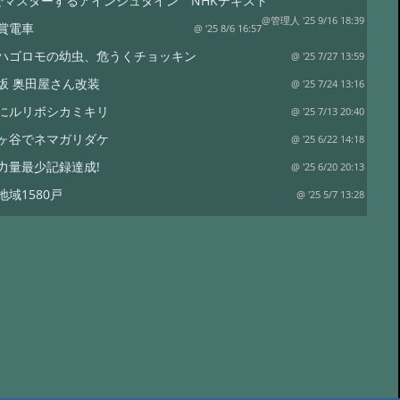
でマスターするアインシュタイン NHKテキスト
@管理人 '25 9/16 18:39
賞電車
@ '25 8/6 16:57
ハゴロモの幼虫、危うくチョッキン
@ '25 7/27 13:59
坂 奥田屋さん改装
@ '25 7/24 13:16
にルリボシカミキリ
@ '25 7/13 20:40
ヶ谷でネマガリダケ
@ '25 6/22 14:18
力量最少記録達成!
@ '25 6/20 20:13
地域1580戸
@ '25 5/7 13:28
ワイナリー
@ '25 4/13 15:02
は塩蔵
@ '25 4/11 15:15
リタケor?
@ '24 8/17 19:12
裁
@ '24 8/17 18:50
水
@ '24 7/21 20:19
コ オオモミタケ?
@ '24 7/19 15:55
トラップ
@ '24 7/19 15:38