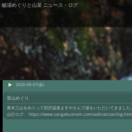
秘湯めぐりと山菜 ニュース・ログ
2026-08-07(金)
里山めぐり
青木三山をめぐって田沢温泉ますやさんで湯をいただいてきました
山行ログ: https://www.sangakuonsen.com/aokisanzan/log.htm