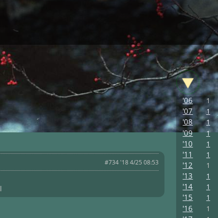
'06
1
'07
1
'08
1
'09
1
'10
1
'11
1
#734 '18 4/25 08:53
'12
1
'13
1
。
'14
1
l
'15
1
'16
1