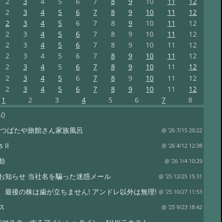
2
3
4
5
6
7
8
9
10
11
12
2
3
4
5
6
7
8
9
10
11
12
2
3
4
5
6
7
8
9
10
11
12
2
3
4
5
6
7
8
9
10
11
12
2
3
4
5
6
7
8
9
10
11
12
2
3
4
5
6
7
8
9
10
11
12
2
3
4
5
6
7
8
9
10
11
12
2
3
4
5
6
7
8
9
10
11
12
2
3
4
5
6
7
8
9
10
11
12
1
2
3
4
5
6
7
8
50
 つばたや旅館さん家族風呂
@ '26 7/15 20:22
 II
@ '26 4/12 12:38
動
@ '26 1/4 10:29
お知らせ 当社名を騙った迷惑メール
@ '25 12/25 15:31
、最後の株は歯が立ちません! アンドレ以外は無理!
@ '25 10/27 11:53
ス
@ '25 9/23 18:42