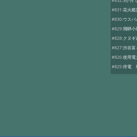
#832:
3か月
#831:
花火鑑
#830:
ウスバ
#829:
飛騨小
#828:
クヌギ
#827:
渋谷富
#826:
使用電
#825:
停電 
#824:
移築の
#822:
キノコ
#819:
ヤマド
#818:
次期総
#816:
自動散
#815:
夏キノ
#814:
蚊には