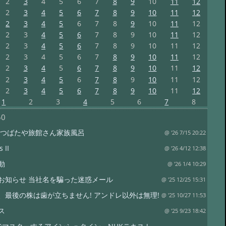
2
3
4
5
6
7
8
9
10
11
12
2
3
4
5
6
7
8
9
10
11
12
2
3
4
5
6
7
8
9
10
11
12
2
3
4
5
6
7
8
9
10
11
12
2
3
4
5
6
7
8
9
10
11
12
2
3
4
5
6
7
8
9
10
11
12
2
3
4
5
6
7
8
9
10
11
12
2
3
4
5
6
7
8
9
10
11
12
2
3
4
5
6
7
8
9
10
11
12
1
2
3
4
5
6
7
8
50
 つばたや旅館さん家族風呂
@ '26 7/15 20:22
 II
@ '26 4/12 12:38
動
@ '26 1/4 10:29
お知らせ 当社名を騙った迷惑メール
@ '25 12/25 15:31
、最後の株は歯が立ちません! アンドレ以外は無理!
@ '25 10/27 11:53
ス
@ '25 9/23 18:42