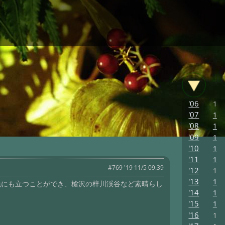
'06
1
'07
1
'08
1
'09
1
'10
1
'11
1
#769 '19 11/5 09:39
'12
1
'13
1
穂先にも立つことができ、槍沢の梓川渓谷など素晴らし
'14
1
'15
1
'16
1