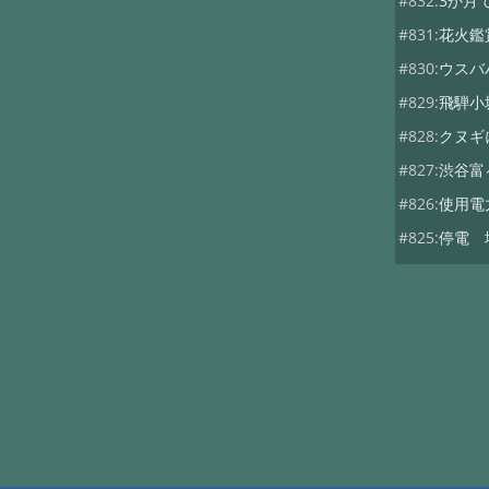
#832:
3か月
#831:
花火鑑
#830:
ウスバ
#829:
飛騨小
#828:
クヌギ
#827:
渋谷富
#826:
使用電
#825:
停電 
#824:
移築の
#822:
キノコ
#819:
ヤマド
#818:
次期総
#816:
自動散
#815:
夏キノ
#814:
蚊には