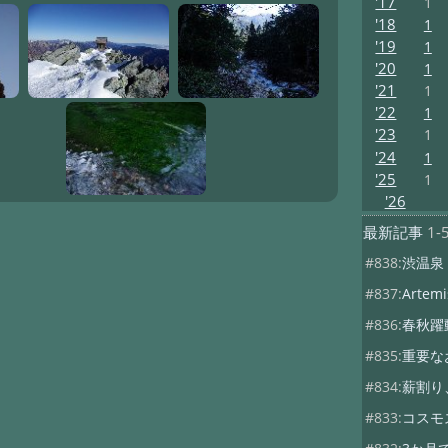
'17
1
'18
1
'19
1
'20
1
'21
1
'22
1
'23
1
'24
1
'25
1
'26
最新記事
1-
#838:
渋温泉
#837:
Artemis
#836:
春秋躍
#835:
重要な
#834:
薪割り
#833:
コスモ