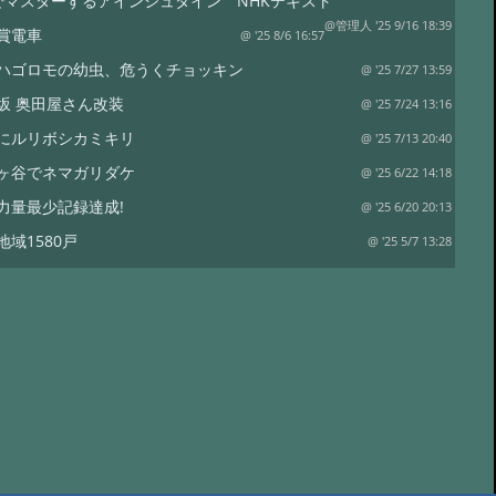
でマスターするアインシュタイン NHKテキスト
@管理人 '25 9/16 18:39
賞電車
@ '25 8/6 16:57
ハゴロモの幼虫、危うくチョッキン
@ '25 7/27 13:59
坂 奥田屋さん改装
@ '25 7/24 13:16
にルリボシカミキリ
@ '25 7/13 20:40
ヶ谷でネマガリダケ
@ '25 6/22 14:18
力量最少記録達成!
@ '25 6/20 20:13
地域1580戸
@ '25 5/7 13:28
ワイナリー
@ '25 4/13 15:02
は塩蔵
@ '25 4/11 15:15
リタケor?
@ '24 8/17 19:12
裁
@ '24 8/17 18:50
水
@ '24 7/21 20:19
コ オオモミタケ?
@ '24 7/19 15:55
トラップ
@ '24 7/19 15:38