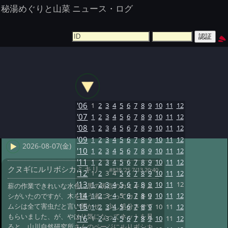
秘湯めぐりと山菜 ニュース・ログ
'06
1
2
3
4
5
6
7
8
9
10
11
12
'07
1
2
3
4
5
6
7
8
9
10
11
12
'08
1
2
3
4
5
6
7
8
9
10
11
12
'09
1
2
3
4
5
6
7
8
9
10
11
12
2026-08-07(金)
'10
1
2
3
4
5
6
7
8
9
10
11
12
'11
1
2
3
4
5
6
7
8
9
10
11
12
クヌギにルリボシカミキリ
#828 '25 7/13 20:40
'12
1
2
3
4
5
6
7
8
9
10
11
12
'13
1
2
3
4
5
6
7
8
9
10
11
12
薪の作業できれいな水色に黒の斑点のカミキリム
'14
1
2
3
4
5
6
7
8
9
10
11
12
シがいたのですが、木を扱う者にとってカミキリ
ムシは全て害虫だと言い聞かせ、少し処分させて
'15
1
2
3
4
5
6
7
8
9
10
11
12
もらいました、が、やはり気になってネットを見
'16
1
2
3
4
5
6
7
8
9
10
11
12
ると、山川自然研究所さんのページにルリボシカ