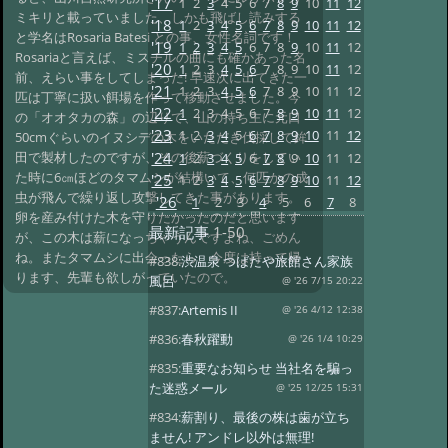
'17
1
2
3
4
5
6
7
8
9
10
11
12
ミキリと載っていました、しかも飛ばし読みする
'18
1
2
3
4
5
6
7
8
9
10
11
12
と学名はRosaria Batesi との事、女性名詞です！
'19
1
2
3
4
5
6
7
8
9
10
11
12
Rosariaと言えば、ミスチルの曲にも確かあった名
'20
1
2
3
4
5
6
7
8
9
10
11
12
前、えらい事をしてしまった! 早速次に出てきた一
'21
1
2
3
4
5
6
7
8
9
10
11
12
匹は丁寧に扱い餌場を作って移動させました。今
'22
1
2
3
4
5
6
7
8
9
10
11
12
の「オオタカの森」の辺りで、山の持ち主に元口
'23
1
2
3
4
5
6
7
8
9
10
11
12
50cmぐらいのイヌシデの木をいただき伐採して鉾
'24
田で製材したのですが、その後薪づくりをしてい
1
2
3
4
5
6
7
8
9
10
11
12
た時に6㎝ほどのタマムシが結構いて、何匹かの成
'25
1
2
3
4
5
6
7
8
9
10
11
12
虫が飛んで繰り返し攻撃してきた事があります。
'26
1
2
3
4
5
6
7
8
卵を産み付けた木を守りたかったのだと思います
最新記事
1-50
が、この木は薪になっちゃうんですよね、ごめん
ね。またタマムシに出会ったら、今度は持って帰
#838:
渋温泉 つばたや旅館さん家族
ります、先輩も欲しがっていたので。
風呂
@ '26 7/15 20:22
#837:
Artemis II
@ '26 4/12 12:38
#836:
春秋躍動
@ '26 1/4 10:29
#835:
重要なお知らせ 当社名を騙っ
た迷惑メール
@ '25 12/25 15:31
#834:
薪割り、最後の株は歯が立ち
ません! アンドレ以外は無理!