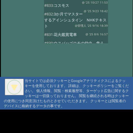
@ '25 10/27 11:53
#833:
コスモス
@ '25 9/23 18:42
#832:
3か月でマスター
するアインシュタイン NHKテキス
ト
@管理人 '25 9/16 18:39
#831:
花火鑑賞電車
@ '25 8/6 16:57
#830:
ウスバハゴロモの幼虫、危う
くチョッキン
@ '25 7/27 13:59
#829:
飛騨小坂 奥田屋さん改装
@ '25 7/24 13:16
#828:
クヌギにルリボ
シカミキリ
@ '25 7/13 20:40
当サイトでは必須クッキーとGoogleアナリティクスによるクッ
#827:
渋谷富ヶ谷でネマガリダケ
キーを使用しております。 詳細は、クッキーポリシーをご覧くだ
@ '25 6/22 14:18
#826:
使用電力量最少
さい。 個人情報、閲覧・検索履歴等、ターゲット広告に関するク
記録達成!
ッキーは一切扱っておりません。 閲覧を継続される時はクッキー
@ '25 6/20 20:13
の使用につき同意頂けたものとさせていただきます。 クッキーとは閲覧者の
#825:
停電 地域1580戸
@ '25 5/7 13:28
デバイスに格納するデータの事です。
#824:
移築のワイナリー
A A
@ '25 4/13 15:02
#822:
キノコは塩蔵
A A A MountAin TRAD
@ '25 4/11 15:15
#819:
ヤマドリタケor?