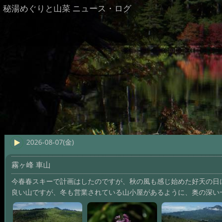
秘湯めぐりと山菜 ニュース・ログ
2026-08-07(金)
霧ヶ峰 車山
今春春スキーで計画はしたのですが、秋の風も感じ始めた好天の日
良い山ですが、冬も営業されている山小屋があるように、奥の深い