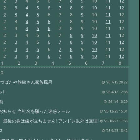
2
3
4
5
6
7
8
9
10
11
12
2
3
4
5
6
7
8
9
10
11
12
2
3
4
5
6
7
8
9
10
11
12
2
3
4
5
6
7
8
9
10
11
12
2
3
4
5
6
7
8
9
10
11
12
2
3
4
5
6
7
8
9
10
11
12
2
3
4
5
6
7
8
9
10
11
12
2
3
4
5
6
7
8
9
10
11
12
2
3
4
5
6
7
8
9
10
11
12
1
2
3
4
5
6
7
8
50
 つばたや旅館さん家族風呂
@ '26 7/15 20:22
 II
@ '26 4/12 12:38
動
@ '26 1/4 10:29
お知らせ 当社名を騙った迷惑メール
@ '25 12/25 15:31
、最後の株は歯が立ちません! アンドレ以外は無理!
@ '25 10/27 11:53
ス
@ '25 9/23 18:42