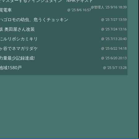
でマスターするアインシュタイン NHKテキスト
@管理人 '25 9/16 18:39
賞電車
@ '25 8/6 16:57
ハゴロモの幼虫、危うくチョッキン
@ '25 7/27 13:59
坂 奥田屋さん改装
@ '25 7/24 13:16
にルリボシカミキリ
@ '25 7/13 20:40
ヶ谷でネマガリダケ
@ '25 6/22 14:18
力量最少記録達成!
@ '25 6/20 20:13
地域1580戸
@ '25 5/7 13:28
ワイナリー
@ '25 4/13 15:02
は塩蔵
@ '25 4/11 15:15
リタケor?
@ '24 8/17 19:12
裁
@ '24 8/17 18:50
水
@ '24 7/21 20:19
コ オオモミタケ?
@ '24 7/19 15:55
トラップ
@ '24 7/19 15:38