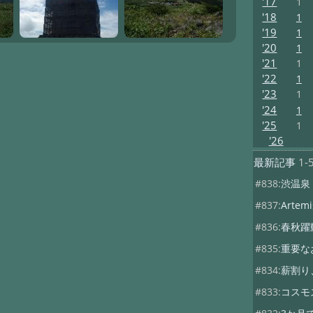
'17
1
'18
1
'19
1
'20
1
'21
1
'22
1
'23
1
'24
1
'25
1
'26
最新記事
1-
#838:
渋温泉
#837:
Artemis
#836:
春秋躍
#835:
重要な
#834:
薪割り
#833:
コスモ