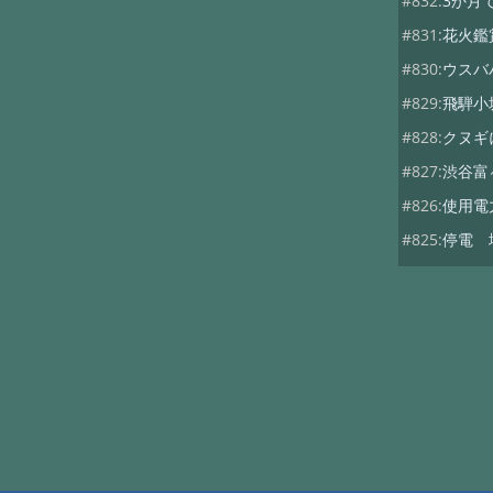
#832:
3か月
#831:
花火鑑
#830:
ウスバ
#829:
飛騨小
#828:
クヌギ
#827:
渋谷富
#826:
使用電
#825:
停電 
#824:
移築の
#822:
キノコ
#819:
ヤマド
#818:
次期総
#816:
自動散
#815:
夏キノ
#814:
蚊には