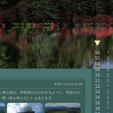
'06
1
'07
1
'08
1
'09
1
'10
1
'11
1
#766 '19 9/22 02:58
'12
1
'13
1
に車山登山。学校登山も行われるように、気持ちの
'14
1
一面（私も知らない）もあります。
'15
1
'16
1