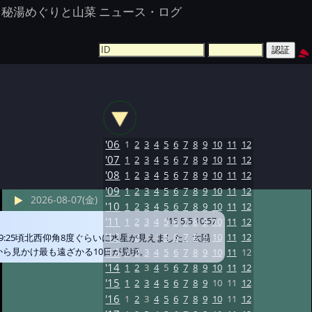
秘湯めぐりと山菜 ニュース・ログ
'06
1
2
3
4
5
6
7
8
9
10
11
12
'07
1
2
3
4
5
6
7
8
9
10
11
12
'08
1
2
3
4
5
6
7
8
9
10
11
12
'09
1
2
3
4
5
6
7
8
9
10
11
12
2026-08-07(金)
'10
1
2
3
4
5
6
7
8
9
10
11
12
'11
1
2
3
4
5
6
7
8
9
10
11
12
'15 5/5 10:57
'12
1
2
3
4
5
6
7
8
9
10
11
12
19:25頃北西仰角8度ぐらいに水星が見えました。太陽
から見かけ最も遠ざかる10日が見頃。
'13
1
2
3
4
5
6
7
8
9
10
11
12
'14
1
2
3
4
5
6
7
8
9
10
11
12
'15
1
2
3
4
5
6
7
8
9
10
11
12
'16
1
2
3
4
5
6
7
8
9
10
11
12