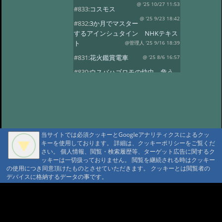
@ '25 10/27 11:53
#833:
コスモス
@ '25 9/23 18:42
#832:
3か月でマスター
するアインシュタイン NHKテキス
ト
@管理人 '25 9/16 18:39
#831:
花火鑑賞電車
@ '25 8/6 16:57
#830:
ウスバハゴロモの幼虫、危う
くチョッキン
@ '25 7/27 13:59
#829:
飛騨小坂 奥田屋さん改装
@ '25 7/24 13:16
#828:
クヌギにルリボ
シカミキリ
@ '25 7/13 20:40
当サイトでは必須クッキーとGoogleアナリティクスによるクッ
#827:
渋谷富ヶ谷でネマガリダケ
キーを使用しております。 詳細は、クッキーポリシーをご覧くだ
@ '25 6/22 14:18
#826:
使用電力量最少
さい。 個人情報、閲覧・検索履歴等、ターゲット広告に関するク
記録達成!
ッキーは一切扱っておりません。 閲覧を継続される時はクッキー
@ '25 6/20 20:13
の使用につき同意頂けたものとさせていただきます。 クッキーとは閲覧者の
#825:
停電 地域1580戸
@ '25 5/7 13:28
デバイスに格納するデータの事です。
#824:
移築のワイナリー
A A
@ '25 4/13 15:02
#822:
キノコは塩蔵
A A A MountAin TRAD
@ '25 4/11 15:15
#819:
ヤマドリタケor?