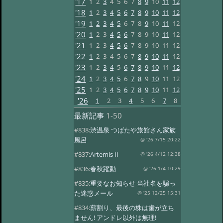
'17
1
2
3
4
5
6
7
8
9
10
11
12
'18
1
2
3
4
5
6
7
8
9
10
11
12
'19
1
2
3
4
5
6
7
8
9
10
11
12
'20
1
2
3
4
5
6
7
8
9
10
11
12
'21
1
2
3
4
5
6
7
8
9
10
11
12
'22
1
2
3
4
5
6
7
8
9
10
11
12
'23
1
2
3
4
5
6
7
8
9
10
11
12
'24
1
2
3
4
5
6
7
8
9
10
11
12
'25
1
2
3
4
5
6
7
8
9
10
11
12
'26
1
2
3
4
5
6
7
8
最新記事
1-50
#838:
渋温泉 つばたや旅館さん家族
風呂
@ '26 7/15 20:22
#837:
Artemis II
@ '26 4/12 12:38
#836:
春秋躍動
@ '26 1/4 10:29
#835:
重要なお知らせ 当社名を騙っ
た迷惑メール
@ '25 12/25 15:31
#834:
薪割り、最後の株は歯が立ち
ません! アンドレ以外は無理!