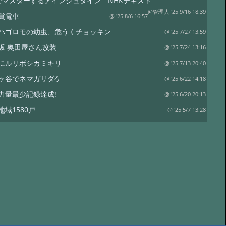
でマスターするアインシュタイン NHKテキスト
@管理人 '25 9/16 18:39
賞電車
@ '25 8/6 16:57
ハゴロモの幼虫、危うくチョッキン
@ '25 7/27 13:59
坂 奥田屋さん改装
@ '25 7/24 13:16
にルリボシカミキリ
@ '25 7/13 20:40
ヶ谷でネマガリダケ
@ '25 6/22 14:18
力量最少記録達成!
@ '25 6/20 20:13
地域1580戸
@ '25 5/7 13:28
ワイナリー
@ '25 4/13 15:02
は塩蔵
@ '25 4/11 15:15
リタケor?
@ '24 8/17 19:12
裁
@ '24 8/17 18:50
水
@ '24 7/21 20:19
コ オオモミタケ?
@ '24 7/19 15:55
トラップ
@ '24 7/19 15:38