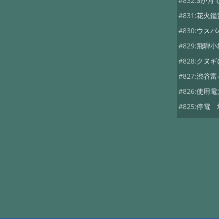
#832:
3か月
#831:
花火鑑
#830:
ウスバ
#829:
飛騨小
#828:
クヌギ
#827:
渋谷富
#826:
使用電
#825:
停電 
#824:
移築の
#822:
キノコ
#819:
ヤマド
#818:
次期総
#816:
自動散
#815:
夏キノ
#814:
蚊には