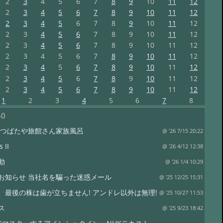
2
3
4
5
6
7
8
9
10
11
12
2
3
4
5
6
7
8
9
10
11
12
2
3
4
5
6
7
8
9
10
11
12
2
3
4
5
6
7
8
9
10
11
12
2
3
4
5
6
7
8
9
10
11
12
2
3
4
5
6
7
8
9
10
11
12
2
3
4
5
6
7
8
9
10
11
12
2
3
4
5
6
7
8
9
10
11
12
2
3
4
5
6
7
8
9
10
11
12
1
2
3
4
5
6
7
8
50
 つばたや旅館さん家族風呂
@ '26 7/15 20:22
 II
@ '26 4/12 12:38
動
@ '26 1/4 10:29
お知らせ 当社名を騙った迷惑メール
@ '25 12/25 15:31
、最後の株は歯が立ちません! アンドレ以外は無理!
@ '25 10/27 11:53
ス
@ '25 9/23 18:42