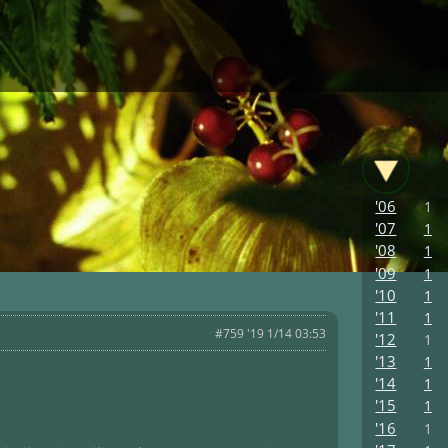
'06
1
'07
1
'08
1
'09
1
'10
1
'11
1
#759 '19 1/14 03:53
'12
1
'13
1
'14
1
'15
1
'16
1