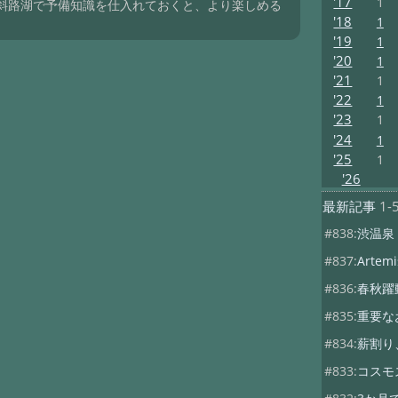
'17
1
斜路湖で予備知識を仕入れておくと、より楽しめる
'18
1
'19
1
'20
1
'21
1
'22
1
'23
1
'24
1
'25
1
'26
最新記事
1-
#838:
渋温泉
#837:
Artemis
#836:
春秋躍
#835:
重要な
#834:
薪割り
#833:
コスモ