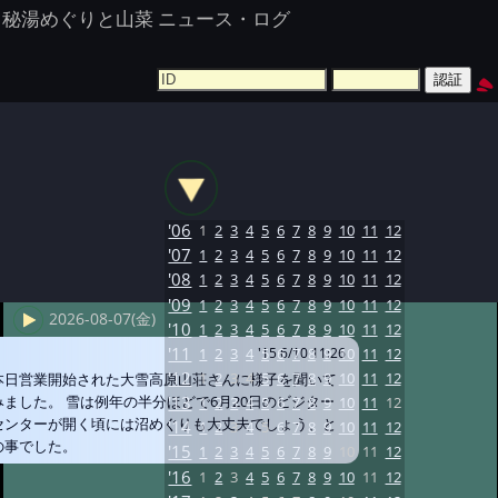
秘湯めぐりと山菜 ニュース・ログ
'06
1
2
3
4
5
6
7
8
9
10
11
12
'07
1
2
3
4
5
6
7
8
9
10
11
12
'08
1
2
3
4
5
6
7
8
9
10
11
12
'09
1
2
3
4
5
6
7
8
9
10
11
12
2026-08-07(金)
'10
1
2
3
4
5
6
7
8
9
10
11
12
'11
1
2
3
4
5
6
7
8
9
10
11
12
'15 6/10 11:26
'12
1
2
3
4
5
6
7
8
9
10
11
12
本日営業開始された大雪高原山荘さんに様子を聞いて
みました。 雪は例年の半分ほどで6月20日のビジター
'13
1
2
3
4
5
6
7
8
9
10
11
12
センターが開く頃には沼めぐりも大丈夫でしょう、と
'14
1
2
3
4
5
6
7
8
9
10
11
12
の事でした。
'15
1
2
3
4
5
6
7
8
9
10
11
12
'16
1
2
3
4
5
6
7
8
9
10
11
12