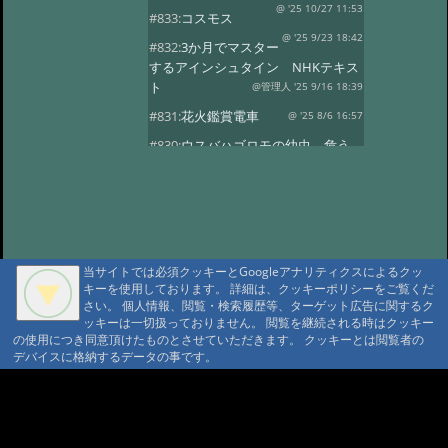
@ '25 10/27 11:53
#833:
コスモス
@ '25 9/23 18:42
#832:
3か月でマスター
するアインシュタイン NHKテキス
ト
@管理人 '25 9/16 18:39
#831:
花火鑑賞電車
@ '25 8/6 16:57
#830:
ウスバハゴロモの幼虫、危う
くチョッキン
@ '25 7/27 13:59
#829:
飛騨小坂 奥田屋さん改装
@ '25 7/24 13:16
#828:
クヌギにルリボ
シカミキリ
@ '25 7/13 20:40
当サイトでは必須クッキーとGoogleアナリティクスによるクッ
#827:
渋谷富ヶ谷でネマガリダケ
キーを使用しております。 詳細は、クッキーポリシーをご覧くだ
@ '25 6/22 14:18
#826:
使用電力量最少
さい。 個人情報、閲覧・検索履歴等、ターゲット広告に関するク
記録達成!
ッキーは一切扱っておりません。 閲覧を継続される時はクッキー
@ '25 6/20 20:13
の使用につき同意頂けたものとさせていただきます。 クッキーとは閲覧者の
#825:
停電 地域1580戸
@ '25 5/7 13:28
デバイスに格納するデータの事です。
#824:
移築のワイナリー
A A
@ '25 4/13 15:02
#822:
キノコは塩蔵
A A A MountAin TRAD
@ '25 4/11 15:15
#819:
ヤマドリタケor?