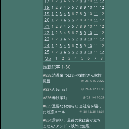
'17
1
2
3
4
5
6
7
8
9
10
11
12
'18
1
2
3
4
5
6
7
8
9
10
11
12
'19
1
2
3
4
5
6
7
8
9
10
11
12
'20
1
2
3
4
5
6
7
8
9
10
11
12
'21
1
2
3
4
5
6
7
8
9
10
11
12
'22
1
2
3
4
5
6
7
8
9
10
11
12
'23
1
2
3
4
5
6
7
8
9
10
11
12
'24
1
2
3
4
5
6
7
8
9
10
11
12
'25
1
2
3
4
5
6
7
8
9
10
11
12
'26
1
2
3
4
5
6
7
8
最新記事
1-50
#838:
渋温泉 つばたや旅館さん家族
風呂
@ '26 7/15 20:22
#837:
Artemis II
@ '26 4/12 12:38
#836:
春秋躍動
@ '26 1/4 10:29
#835:
重要なお知らせ 当社名を騙っ
た迷惑メール
@ '25 12/25 15:31
#834:
薪割り、最後の株は歯が立ち
ません! アンドレ以外は無理!