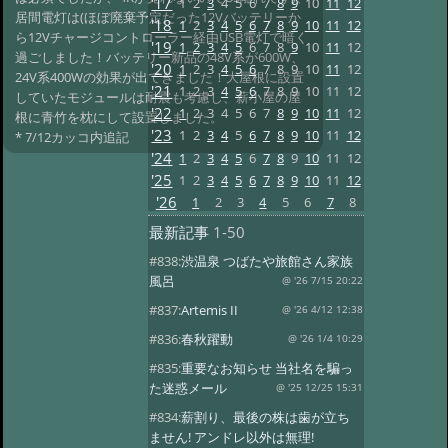
'17
1
2
3
4
5
6
7
8
9
10
11
12
居間電灯は(ほぼ廃棄予定だった12Vバッテリーか
'18
1
2
3
4
5
6
7
8
9
10
11
12
ら12Vチャージコントローラー経由USB電灯で暗く
'19
1
2
3
4
5
6
7
8
9
10
11
12
過ごしました！バッテリー新品の48V系が600W、
'20
1
2
3
4
5
6
7
8
9
10
11
12
24V系400Wの効果が出てきました！大屋根に設置
'21
1
2
3
4
5
6
7
8
9
10
11
12
していたモジュールは耐震も考慮し、薪小屋の屋
'22
1
2
3
4
5
6
7
8
9
10
11
12
根に青竹を枕にして設置しました。
'23
1
2
3
4
5
6
7
8
9
10
11
12
* 7/12カッコ内追記
'24
1
2
3
4
5
6
7
8
9
10
11
12
'25
1
2
3
4
5
6
7
8
9
10
11
12
'26
1
2
3
4
5
6
7
8
最新記事
1-50
#838:
渋温泉 つばたや旅館さん家族
風呂
@ '26 7/15 20:22
#837:
Artemis II
@ '26 4/12 12:38
#836:
春秋躍動
@ '26 1/4 10:29
#835:
重要なお知らせ 当社名を騙っ
た迷惑メール
@ '25 12/25 15:31
#834:
薪割り、最後の株は歯が立ち
ません! アンドレ以外は無理!