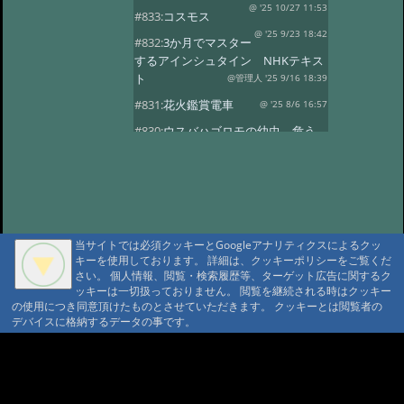
@ '25 10/27 11:53
#833:
コスモス
@ '25 9/23 18:42
#832:
3か月でマスター
するアインシュタイン NHKテキス
ト
@管理人 '25 9/16 18:39
#831:
花火鑑賞電車
@ '25 8/6 16:57
#830:
ウスバハゴロモの幼虫、危う
くチョッキン
@ '25 7/27 13:59
#829:
飛騨小坂 奥田屋さん改装
@ '25 7/24 13:16
#828:
クヌギにルリボ
シカミキリ
@ '25 7/13 20:40
当サイトでは必須クッキーとGoogleアナリティクスによるクッ
#827:
渋谷富ヶ谷でネマガリダケ
キーを使用しております。 詳細は、クッキーポリシーをご覧くだ
@ '25 6/22 14:18
#826:
使用電力量最少
さい。 個人情報、閲覧・検索履歴等、ターゲット広告に関するク
記録達成!
ッキーは一切扱っておりません。 閲覧を継続される時はクッキー
@ '25 6/20 20:13
の使用につき同意頂けたものとさせていただきます。 クッキーとは閲覧者の
#825:
停電 地域1580戸
@ '25 5/7 13:28
デバイスに格納するデータの事です。
#824:
移築のワイナリー
A A
@ '25 4/13 15:02
#822:
キノコは塩蔵
A A A MountAin TRAD
@ '25 4/11 15:15
#819:
ヤマドリタケor?