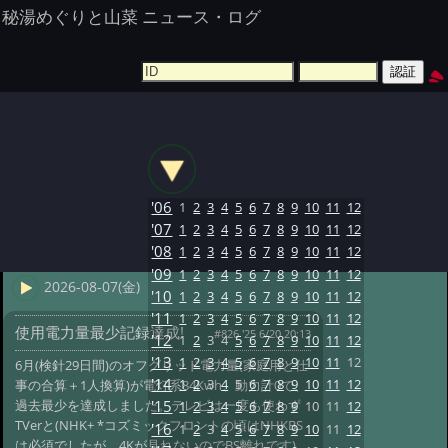
秘湯めぐりと山菜 ニュース・ログ
'06
1
2
3
4
5
6
7
8
9
10
11
12
'07
1
2
3
4
5
6
7
8
9
10
11
12
'08
1
2
3
4
5
6
7
8
9
10
11
12
'09
1
2
3
4
5
6
7
8
9
10
11
12
2026-08-07(金)
'10
1
2
3
4
5
6
7
8
9
10
11
12
'11
1
2
3
4
5
6
7
8
9
10
11
12
使用電力量最少記録達成!
#826 '25 6/20 20:13
'12
1
2
3
4
5
6
7
8
9
10
11
12
'13
1
2
3
4
5
6
7
8
9
10
11
12
6月(検針29日間)のオフグリッド電力量(家庭用と仕
'14
1
2
3
4
5
6
7
8
9
10
11
12
事の合算＋1人換算)が電灯系84Kwh、動力計0で、
過去最少を達成しました。テレビは一度も使わず
'15
1
2
3
4
5
6
7
8
9
10
11
12
TVerと(NHK+ *コズミックフロントの頃はNHKBS
'16
1
2
3
4
5
6
7
8
9
10
11
12
は必須でしたが、4Kが見れないのでBS離れです)、