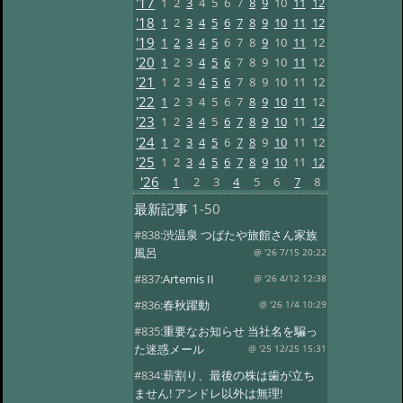
'17
1
2
3
4
5
6
7
8
9
10
11
12
'18
1
2
3
4
5
6
7
8
9
10
11
12
'19
1
2
3
4
5
6
7
8
9
10
11
12
'20
1
2
3
4
5
6
7
8
9
10
11
12
'21
1
2
3
4
5
6
7
8
9
10
11
12
'22
1
2
3
4
5
6
7
8
9
10
11
12
'23
1
2
3
4
5
6
7
8
9
10
11
12
'24
1
2
3
4
5
6
7
8
9
10
11
12
'25
1
2
3
4
5
6
7
8
9
10
11
12
'26
1
2
3
4
5
6
7
8
最新記事
1-50
#838:
渋温泉 つばたや旅館さん家族
風呂
@ '26 7/15 20:22
#837:
Artemis II
@ '26 4/12 12:38
#836:
春秋躍動
@ '26 1/4 10:29
#835:
重要なお知らせ 当社名を騙っ
た迷惑メール
@ '25 12/25 15:31
#834:
薪割り、最後の株は歯が立ち
ません! アンドレ以外は無理!