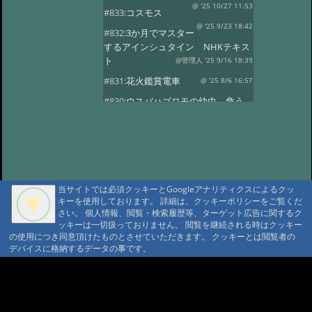
@ '25 10/27 11:53
#833:
コスモス
@ '25 9/23 18:42
#832:
3か月でマスター
するアインシュタイン NHKテキス
ト
@管理人 '25 9/16 18:39
#831:
花火鑑賞電車
@ '25 8/6 16:57
#830:
ウスバハゴロモの幼虫、危う
くチョッキン
@ '25 7/27 13:59
#829:
飛騨小坂 奥田屋さん改装
@ '25 7/24 13:16
#828:
クヌギにルリボ
シカミキリ
@ '25 7/13 20:40
当サイトでは必須クッキーとGoogleアナリティクスによるクッ
#827:
渋谷富ヶ谷でネマガリダケ
キーを使用しております。 詳細は、クッキーポリシーをご覧くだ
@ '25 6/22 14:18
#826:
使用電力量最少
さい。 個人情報、閲覧・検索履歴等、ターゲット広告に関するク
記録達成!
ッキーは一切扱っておりません。 閲覧を継続される時はクッキー
@ '25 6/20 20:13
の使用につき同意頂けたものとさせていただきます。 クッキーとは閲覧者の
#825:
停電 地域1580戸
@ '25 5/7 13:28
デバイスに格納するデータの事です。
#824:
移築のワイナリー
A A
@ '25 4/13 15:02
#822:
キノコは塩蔵
A A A MountAin TRAD
@ '25 4/11 15:15
#819:
ヤマドリタケor?