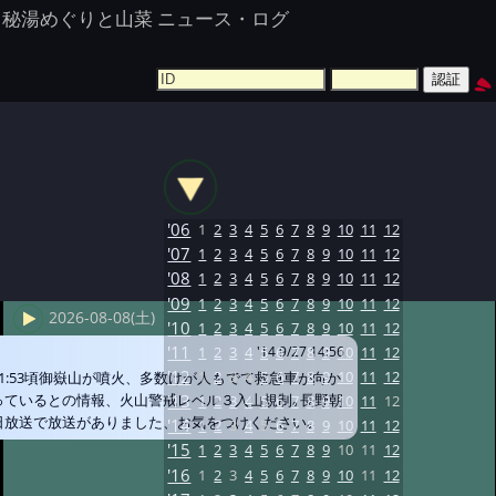
秘湯めぐりと山菜 ニュース・ログ
'06
1
2
3
4
5
6
7
8
9
10
11
12
'07
1
2
3
4
5
6
7
8
9
10
11
12
'08
1
2
3
4
5
6
7
8
9
10
11
12
'09
1
2
3
4
5
6
7
8
9
10
11
12
2026-08-08(土)
'10
1
2
3
4
5
6
7
8
9
10
11
12
'11
1
2
3
4
5
6
7
8
9
10
11
12
'14 9/27 14:56
'12
1
2
3
4
5
6
7
8
9
10
11
12
11:53頃御嶽山が噴火、多数けが人もでて救急車が向か
っているとの情報、火山警戒レベル３入山規制｡長野朝
'13
1
2
3
4
5
6
7
8
9
10
11
12
日放送で放送がありました、お気をつけください｡
'14
1
2
3
4
5
6
7
8
9
10
11
12
'15
1
2
3
4
5
6
7
8
9
10
11
12
'16
1
2
3
4
5
6
7
8
9
10
11
12