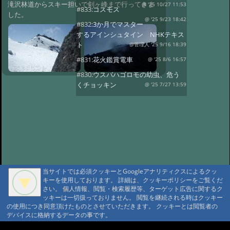
滝沢林道からスキー担いで剣ヶ峰まで行ってきま
@ '25 10/27 11:53
#833:
コスモス
した。
@ '25 9/23 18:42
#832:
3か月でマスター
するアインシュタイン NHKテキス
ト
@管理人 '25 9/16 18:39
#831:
花火鑑賞電車
@ '25 8/6 16:57
#830:
ウスバハゴロモの幼虫、危う
くチョッキン
@ '25 7/27 13:59
#829:
飛騨小坂 奥田屋さん改装
@ '25 7/24 13:16
#828:
クヌギにルリボ
シカミキリ
@ '25 7/13 20:40
#827:
渋谷富ヶ谷でネマガリダケ
@ '25 6/22 14:18
#826:
使用電力量最少
記録達成!
@ '25 6/20 20:13
当サイトでは必須クッキーとGoogleアナリティクスによるクッ
#825:
停電 地域1580戸
キーを使用しております。 詳細は、クッキーポリシーをご覧くだ
@ '25 5/7 13:28
さい。 個人情報、閲覧・検索履歴等、ターゲット広告に関するク
#824:
移築のワイナリー
ッキーは一切扱っておりません。 閲覧を継続される時はクッキー
@ '25 4/13 15:02
の使用につき同意頂けたものとさせていただきます。 クッキーとは閲覧者の
#822:
キノコは塩蔵
デバイスに格納するデータの事です。
@ '25 4/11 15:15
#819:
ヤマドリタケor?
A A