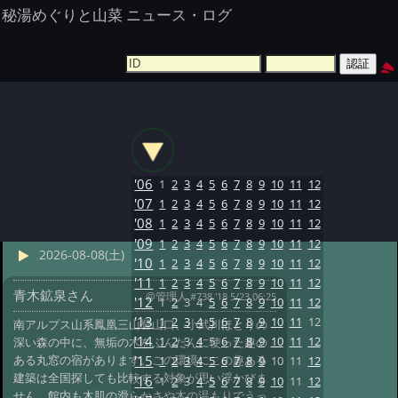
秘湯めぐりと山菜 ニュース・ログ
'06
1
2
3
4
5
6
7
8
9
10
11
12
'07
1
2
3
4
5
6
7
8
9
10
11
12
'08
1
2
3
4
5
6
7
8
9
10
11
12
'09
1
2
3
4
5
6
7
8
9
10
11
12
2026-08-08(土)
'10
1
2
3
4
5
6
7
8
9
10
11
12
'11
1
2
3
4
5
6
7
8
9
10
11
12
青木鉱泉さん
@管理人
#738 '18 5/23 06:25
'12
1
2
3
4
5
6
7
8
9
10
11
12
'13
1
2
3
4
5
6
7
8
9
10
11
12
南アルプス山系鳳凰三山登山口、小武川ほとりの
'14
1
2
3
4
5
6
7
8
9
10
11
12
深い森の中に、無垢の木をふんだんに使った趣の
ある丸窓の宿があります。この環境にこの趣ある
'15
1
2
3
4
5
6
7
8
9
10
11
12
建築は全国探しても比較する対象が思い浮かびま
'16
1
2
3
4
5
6
7
8
9
10
11
12
せん。館内も木肌の滑らかさや木の温もりでうっ