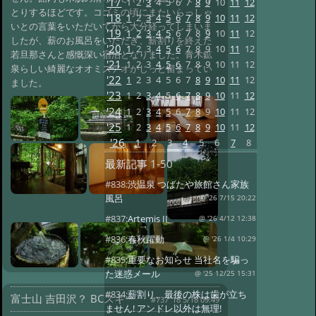
'17
1
2
3
4
5
6
7
8
9
10
11
12
とりするほどです。コゴミの頃にまたいらっしゃ
'18
1
2
3
4
5
6
7
8
9
10
11
12
いとの言葉をいただいてから大分経ってしまいま
'19
1
2
3
4
5
6
7
8
9
10
11
12
したが、薪のお風呂をいただき、薪割りを終えた
'20
1
2
3
4
5
6
7
8
9
10
11
12
若旦那さんと感慨深い宿泊となりました。青木鉱
'21
1
2
3
4
5
6
7
8
9
10
11
12
泉らしい綺麗なオオミズアオがじっと留まってい
'22
1
2
3
4
5
6
7
8
9
10
11
12
ました。
'23
1
2
3
4
5
6
7
8
9
10
11
12
'24
1
2
3
4
5
6
7
8
9
10
11
12
'25
1
2
3
4
5
6
7
8
9
10
11
12
'26
1
2
3
4
5
6
7
8
最新記事
1-50
#838:
渋温泉 つばたや旅館さん家族
風呂
@ '26 7/15 20:22
#837:
Artemis II
@ '26 4/12 12:38
#836:
春秋躍動
@ '26 1/4 10:29
#835:
重要なお知らせ 当社名を騙っ
た迷惑メール
@ '25 12/25 15:31
#834:
薪割り、最後の株は歯が立ち
富士山 吉田沢？ BCスキー
#737 '18 5/18 09:49
ません! アンドレ以外は無理!