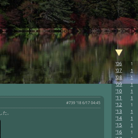
'06
1
'07
1
'08
1
'09
1
'10
1
'11
1
#739 '18 6/17 04:45
'12
1
'13
1
した。
'14
1
'15
1
'16
1