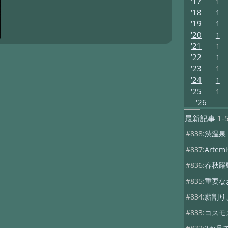
'17
1
'18
1
'19
1
'20
1
'21
1
'22
1
'23
1
'24
1
'25
1
'26
最新記事
1-
#838:
渋温泉
#837:
Artemis
#836:
春秋躍
#835:
重要な
#834:
薪割り
#833:
コスモ