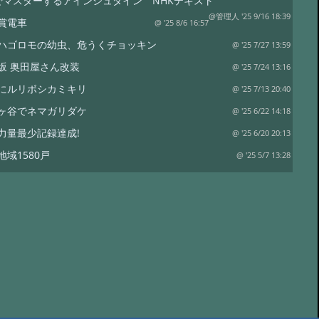
でマスターするアインシュタイン NHKテキスト
@管理人 '25 9/16 18:39
賞電車
@ '25 8/6 16:57
ハゴロモの幼虫、危うくチョッキン
@ '25 7/27 13:59
坂 奥田屋さん改装
@ '25 7/24 13:16
にルリボシカミキリ
@ '25 7/13 20:40
ヶ谷でネマガリダケ
@ '25 6/22 14:18
力量最少記録達成!
@ '25 6/20 20:13
地域1580戸
@ '25 5/7 13:28
ワイナリー
@ '25 4/13 15:02
は塩蔵
@ '25 4/11 15:15
リタケor?
@ '24 8/17 19:12
裁
@ '24 8/17 18:50
水
@ '24 7/21 20:19
コ オオモミタケ?
@ '24 7/19 15:55
トラップ
@ '24 7/19 15:38