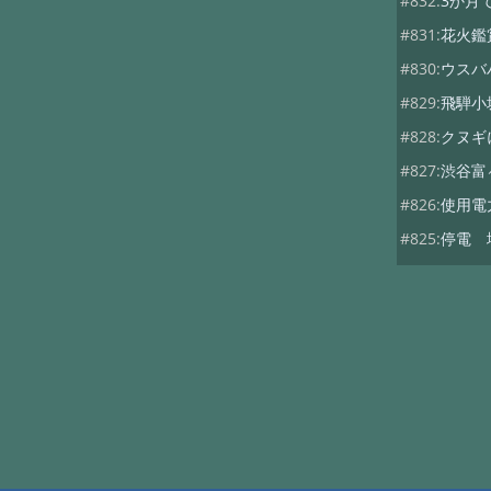
#832:
3か月
#831:
花火鑑
#830:
ウスバ
#829:
飛騨小
#828:
クヌギ
#827:
渋谷富
#826:
使用電
#825:
停電 
#824:
移築の
#822:
キノコ
#819:
ヤマド
#818:
次期総
#816:
自動散
#815:
夏キノ
#814:
蚊には