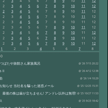
2
3
4
5
6
7
8
9
10
11
12
2
3
4
5
6
7
8
9
10
11
12
2
3
4
5
6
7
8
9
10
11
12
2
3
4
5
6
7
8
9
10
11
12
2
3
4
5
6
7
8
9
10
11
12
2
3
4
5
6
7
8
9
10
11
12
2
3
4
5
6
7
8
9
10
11
12
2
3
4
5
6
7
8
9
10
11
12
2
3
4
5
6
7
8
9
10
11
12
1
2
3
4
5
6
7
8
50
 つばたや旅館さん家族風呂
@ '26 7/15 20:22
 II
@ '26 4/12 12:38
動
@ '26 1/4 10:29
お知らせ 当社名を騙った迷惑メール
@ '25 12/25 15:31
、最後の株は歯が立ちません! アンドレ以外は無理!
@ '25 10/27 11:53
ス
@ '25 9/23 18:42