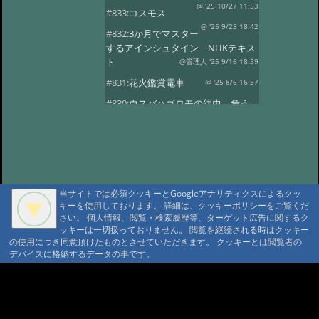
@ '25 10/27 11:53
#833:
コスモス
@ '25 9/23 18:42
#832:
3か月でマスター
するアインシュタイン NHKテキス
ト
@管理人 '25 9/16 18:39
#831:
花火鑑賞電車
@ '25 8/6 16:57
#830:
ウスバハゴロモの幼虫、危う
くチョッキン
@ '25 7/27 13:59
#829:
飛騨小坂 奥田屋さん改装
@ '25 7/24 13:16
#828:
クヌギにルリボ
シカミキリ
@ '25 7/13 20:40
当サイトでは必須クッキーとGoogleアナリティクスによるクッ
#827:
渋谷富ヶ谷でネマガリダケ
キーを使用しております。 詳細は、クッキーポリシーをご覧くだ
@ '25 6/22 14:18
#826:
使用電力量最少
さい。 個人情報、閲覧・検索履歴等、ターゲット広告に関するク
記録達成!
ッキーは一切扱っておりません。 閲覧を継続される時はクッキー
@ '25 6/20 20:13
の使用につき同意頂けたものとさせていただきます。 クッキーとは閲覧者の
#825:
停電 地域1580戸
@ '25 5/7 13:28
デバイスに格納するデータの事です。
#824:
移築のワイナリー
A A
@ '25 4/13 15:02
#822:
キノコは塩蔵
A A A MountAin TRAD
@ '25 4/11 15:15
#819:
ヤマドリタケor?