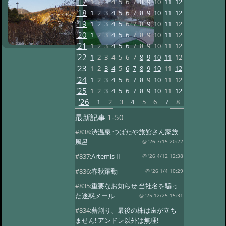
'17
1
2
3
4
5
6
7
8
9
10
11
12
'18
1
2
3
4
5
6
7
8
9
10
11
12
'19
1
2
3
4
5
6
7
8
9
10
11
12
'20
1
2
3
4
5
6
7
8
9
10
11
12
'21
1
2
3
4
5
6
7
8
9
10
11
12
'22
1
2
3
4
5
6
7
8
9
10
11
12
'23
1
2
3
4
5
6
7
8
9
10
11
12
'24
1
2
3
4
5
6
7
8
9
10
11
12
'25
1
2
3
4
5
6
7
8
9
10
11
12
'26
1
2
3
4
5
6
7
8
最新記事
1-50
#838:
渋温泉 つばたや旅館さん家族
風呂
@ '26 7/15 20:22
#837:
Artemis II
@ '26 4/12 12:38
#836:
春秋躍動
@ '26 1/4 10:29
#835:
重要なお知らせ 当社名を騙っ
た迷惑メール
@ '25 12/25 15:31
#834:
薪割り、最後の株は歯が立ち
ません! アンドレ以外は無理!