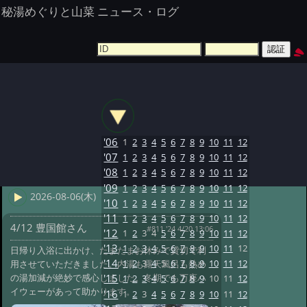
秘湯めぐりと山菜 ニュース・ログ
'06
1
2
3
4
5
6
7
8
9
10
11
12
'07
1
2
3
4
5
6
7
8
9
10
11
12
'08
1
2
3
4
5
6
7
8
9
10
11
12
'09
1
2
3
4
5
6
7
8
9
10
11
12
2026-08-06(木)
'10
1
2
3
4
5
6
7
8
9
10
11
12
'11
1
2
3
4
5
6
7
8
9
10
11
12
4/12 豊国館さん
#811 '24 4/20 13:06
'12
1
2
3
4
5
6
7
8
9
10
11
12
'13
1
2
3
4
5
6
7
8
9
10
11
12
日帰り入浴に出かけ、たまたまお休みで貸切で利
'14
1
2
3
4
5
6
7
8
9
10
11
12
用させていただきました。内湯も露天風呂も熱め
の湯加減が絶妙で感心しました。冬期でも万座ハ
'15
1
2
3
4
5
6
7
8
9
10
11
12
イウェーがあって助かります。
'16
1
2
3
4
5
6
7
8
9
10
11
12