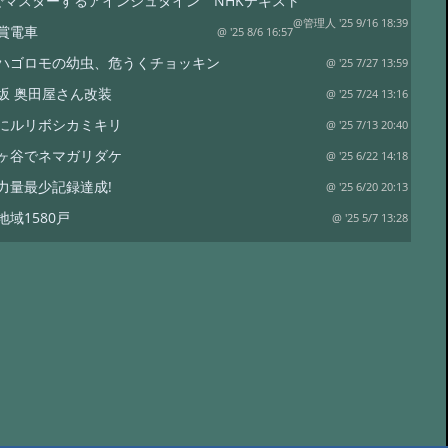
でマスターするアインシュタイン NHKテキスト
@管理人 '25 9/16 18:39
賞電車
@ '25 8/6 16:57
ハゴロモの幼虫、危うくチョッキン
@ '25 7/27 13:59
坂 奥田屋さん改装
@ '25 7/24 13:16
にルリボシカミキリ
@ '25 7/13 20:40
ヶ谷でネマガリダケ
@ '25 6/22 14:18
力量最少記録達成!
@ '25 6/20 20:13
地域1580戸
@ '25 5/7 13:28
ワイナリー
@ '25 4/13 15:02
は塩蔵
@ '25 4/11 15:15
リタケor?
@ '24 8/17 19:12
裁
@ '24 8/17 18:50
水
@ '24 7/21 20:19
コ オオモミタケ?
@ '24 7/19 15:55
トラップ
@ '24 7/19 15:38