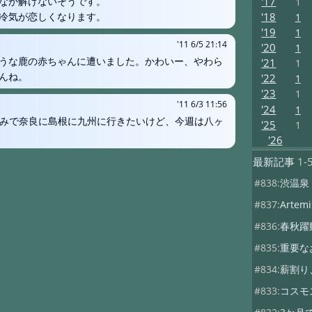
'17
なか解けないそうです。
1
'18
冷気が恋しくなります。
1
'19
1
'11 6/5 21:14
'20
1
うな鹿の赤ちゃんに遭いました。かわいー、やわら
'21
1
んね。
'22
1
'23
1
'11 6/3 11:56
'24
1
け込みで奈良に島根に九州に行きたいけど、今週は八ヶ
'25
1
'26
最新記事
1-
#838:
渋温泉
#837:
Artemis
#836:
春秋躍
#835:
重要な
#834:
薪割り
#833:
コスモ