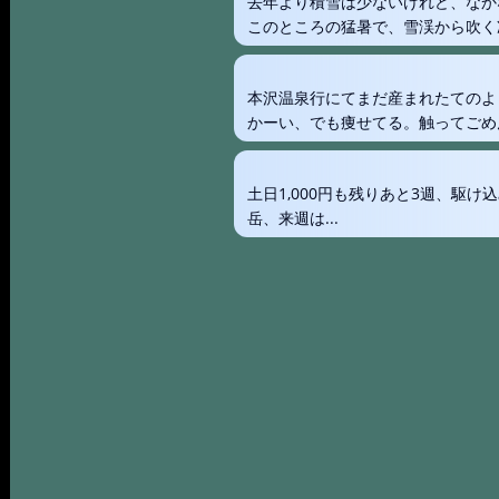
去年より積雪は少ないけれど、なか
このところの猛暑で、雪渓から吹く
本沢温泉行にてまだ産まれたてのよ
かーい、でも痩せてる。触ってごめ
土日1,000円も残りあと3週、駆
岳、来週は...