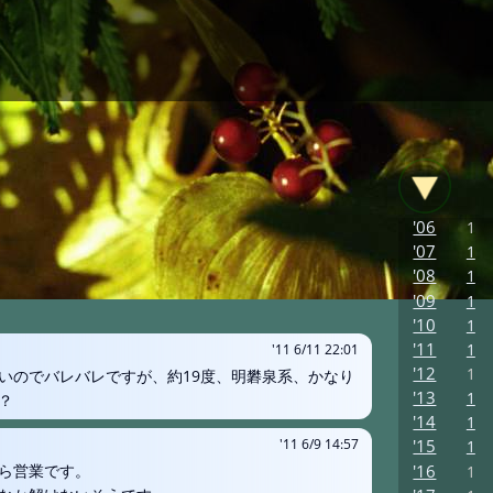
'06
1
'07
1
'08
1
'09
1
'10
1
'11
1
'11 6/11 22:01
'12
1
いのでバレバレですが、約19度、明礬泉系、かなり
'13
1
？
'14
1
'15
'11 6/9 14:57
1
'16
ら営業です。
1