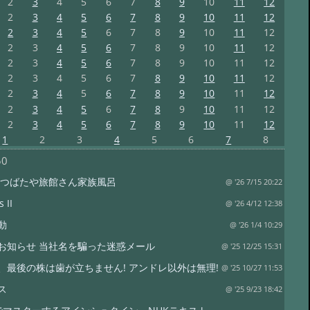
2
3
4
5
6
7
8
9
10
11
12
2
3
4
5
6
7
8
9
10
11
12
2
3
4
5
6
7
8
9
10
11
12
2
3
4
5
6
7
8
9
10
11
12
2
3
4
5
6
7
8
9
10
11
12
2
3
4
5
6
7
8
9
10
11
12
2
3
4
5
6
7
8
9
10
11
12
2
3
4
5
6
7
8
9
10
11
12
2
3
4
5
6
7
8
9
10
11
12
1
2
3
4
5
6
7
8
50
 つばたや旅館さん家族風呂
@ '26 7/15 20:22
 II
@ '26 4/12 12:38
動
@ '26 1/4 10:29
お知らせ 当社名を騙った迷惑メール
@ '25 12/25 15:31
、最後の株は歯が立ちません! アンドレ以外は無理!
@ '25 10/27 11:53
ス
@ '25 9/23 18:42