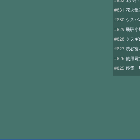
#832:
3か月
#831:
花火鑑
#830:
ウスバ
#829:
飛騨小
#828:
クヌギ
#827:
渋谷富
#826:
使用電
#825:
停電 
#824:
移築の
#822:
キノコ
#819:
ヤマド
#818:
次期総
#816:
自動散
#815:
夏キノ
#814:
蚊には