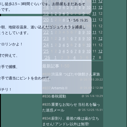
'17
1
2
3
4
5
6
7
8
9
10
11
12
車し徒歩2.5～3時間ぐらいです。お部屋もまだあるそ
'18
1
2
3
4
5
6
7
8
9
10
11
12
うです。
'19
1
2
3
4
5
6
7
8
9
10
11
12
'20
1
2
3
4
5
6
7
8
9
10
11
12
'12 5/6 19:35
'21
1
2
3
4
5
6
7
8
9
10
11
12
今朝、地獄谷温泉、迷い込んだゴジュウカラを捕獲し
'22
1
2
3
4
5
6
7
8
9
10
11
12
ようとしています。
'23
1
2
3
4
5
6
7
8
9
10
11
12
ケロリンかよ！
'24
1
2
3
4
5
6
7
8
9
10
11
12
'25
1
2
3
4
5
6
7
8
9
10
11
12
網で抑えて、
'26
1
2
3
4
5
6
7
8
最新記事
1-50
片手で捕獲、
#838:
渋温泉 つばたや旅館さん家族
片手で適当にピントを合わせて、
風呂
@ '26 7/15 20:22
#837:
Artemis II
@ '26 4/12 12:38
パチリ！
#836:
春秋躍動
@ '26 1/4 10:29
#835:
重要なお知らせ 当社名を騙っ
た迷惑メール
@ '25 12/25 15:31
#834:
薪割り、最後の株は歯が立ち
ません! アンドレ以外は無理!