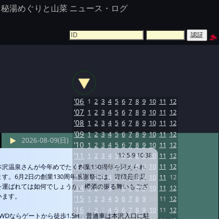
秘湯めぐりと山菜 ニュース・ログ
'06
1
2
3
4
5
6
7
8
9
10
11
12
'07
1
2
3
4
5
6
7
8
9
10
11
12
'08
1
2
3
4
5
6
7
8
9
10
11
12
'09
1
2
3
4
5
6
7
8
9
10
11
12
2026-08-09(日)
'10
1
2
3
4
5
6
7
8
9
10
11
12
'11
1
2
3
4
5
6
7
8
9
10
11
12
'12 5/9 10:38
'12
1
2
3
4
5
6
7
8
9
10
11
12
本沢温泉さんが今年めでたく創業130周年を迎えられ
ます。6月2日の創業130周年感謝祭には、皆様是非足
'13
1
2
3
4
5
6
7
8
9
10
11
12
を運ばれては如何でしょうか。樽酒の振る舞いもござ
'14
1
2
3
4
5
6
7
8
9
10
11
12
います。
'15
1
2
3
4
5
6
7
8
9
10
11
12
'16
1
2
3
4
5
6
7
8
9
10
11
12
4WDならゲートから徒歩1.5H、普通車は本沢入口に駐