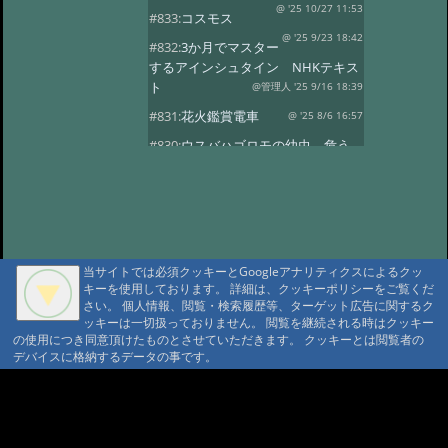
@ '25 10/27 11:53
#833:
コスモス
@ '25 9/23 18:42
#832:
3か月でマスター
するアインシュタイン NHKテキス
ト
@管理人 '25 9/16 18:39
#831:
花火鑑賞電車
@ '25 8/6 16:57
#830:
ウスバハゴロモの幼虫、危う
くチョッキン
@ '25 7/27 13:59
#829:
飛騨小坂 奥田屋さん改装
@ '25 7/24 13:16
#828:
クヌギにルリボ
シカミキリ
@ '25 7/13 20:40
当サイトでは必須クッキーとGoogleアナリティクスによるクッ
#827:
渋谷富ヶ谷でネマガリダケ
キーを使用しております。 詳細は、クッキーポリシーをご覧くだ
@ '25 6/22 14:18
#826:
使用電力量最少
さい。 個人情報、閲覧・検索履歴等、ターゲット広告に関するク
記録達成!
ッキーは一切扱っておりません。 閲覧を継続される時はクッキー
@ '25 6/20 20:13
の使用につき同意頂けたものとさせていただきます。 クッキーとは閲覧者の
#825:
停電 地域1580戸
@ '25 5/7 13:28
デバイスに格納するデータの事です。
#824:
移築のワイナリー
A A
@ '25 4/13 15:02
#822:
キノコは塩蔵
A A A MountAin TRAD
@ '25 4/11 15:15
#819:
ヤマドリタケor?