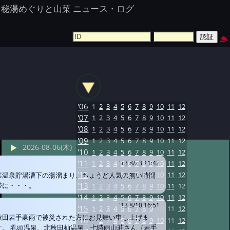
秘湯めぐりと山菜 ニュース・ログ
'06
1
2
3
4
5
6
7
8
9
10
11
12
'07
1
2
3
4
5
6
7
8
9
10
11
12
'08
1
2
3
4
5
6
7
8
9
10
11
12
'09
1
2
3
4
5
6
7
8
9
10
11
12
2026-08-06(木)
'10
1
2
3
4
5
6
7
8
9
10
11
12
'11
1
2
3
4
5
6
7
8
9
10
11
12
'13 8/23 11:42
'12
1
2
3
4
5
6
7
8
9
10
11
12
某温泉貯湯漕下の湯溜まり、ちょうど人気の無い時間
帯に・・・。
'13
1
2
3
4
5
6
7
8
9
10
11
12
'14
1
2
3
4
5
6
7
8
9
10
11
12
'13 8/10 16:51
'15
1
2
3
4
5
6
7
8
9
10
11
12
秋田岩手豪雨で被災された方にお見舞い申し上げま
'16
1
2
3
4
5
6
7
8
9
10
11
12
す。 乳頭温泉、北秋田杣温泉、七時雨山荘さん（岩手