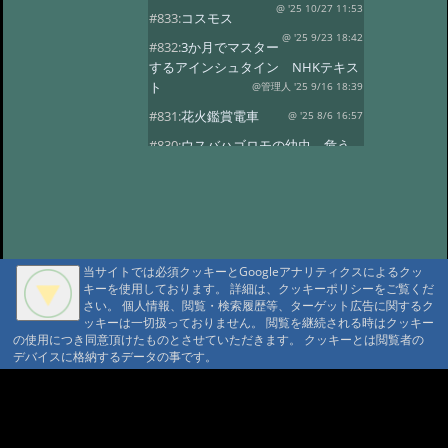
@ '25 10/27 11:53
#833:
コスモス
@ '25 9/23 18:42
#832:
3か月でマスター
するアインシュタイン NHKテキス
ト
@管理人 '25 9/16 18:39
#831:
花火鑑賞電車
@ '25 8/6 16:57
#830:
ウスバハゴロモの幼虫、危う
くチョッキン
@ '25 7/27 13:59
#829:
飛騨小坂 奥田屋さん改装
@ '25 7/24 13:16
#828:
クヌギにルリボ
シカミキリ
@ '25 7/13 20:40
当サイトでは必須クッキーとGoogleアナリティクスによるクッ
#827:
渋谷富ヶ谷でネマガリダケ
キーを使用しております。 詳細は、クッキーポリシーをご覧くだ
@ '25 6/22 14:18
#826:
使用電力量最少
さい。 個人情報、閲覧・検索履歴等、ターゲット広告に関するク
記録達成!
ッキーは一切扱っておりません。 閲覧を継続される時はクッキー
@ '25 6/20 20:13
の使用につき同意頂けたものとさせていただきます。 クッキーとは閲覧者の
#825:
停電 地域1580戸
@ '25 5/7 13:28
デバイスに格納するデータの事です。
#824:
移築のワイナリー
A A
@ '25 4/13 15:02
#822:
キノコは塩蔵
A A A MountAin TRAD
@ '25 4/11 15:15
#819:
ヤマドリタケor?