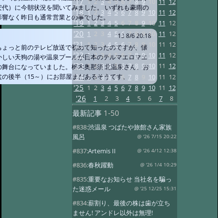
'17
1
2
3
4
5
6
7
8
9
10
11
12
安代）に今朝状況を聞いてみました。 いずれも豪雨の
'18
1
2
3
4
5
6
7
8
9
10
11
12
影響なく昨日も通常営業との事でした。
'19
1
2
3
4
5
6
7
8
9
10
11
12
'20
1
2
3
4
5
6
7
8
9
10
11
12
'13 8/6 20:18
'21
1
2
3
4
5
6
7
8
9
10
11
12
ちょっと前のテレビ放送で初めて知ったのですが、懐
'22
1
2
3
4
5
6
7
8
9
10
11
12
かしい天狗の湯や温泉プールが日本のテルマエロマエ
'23
1
2
3
4
5
6
7
8
9
10
11
12
の舞台になっていました。栃木奥那須 北温泉さん、お
'24
盆の後半（15～）にお部屋まだあるそうです。
1
2
3
4
5
6
7
8
9
10
11
12
'25
1
2
3
4
5
6
7
8
9
10
11
12
'26
1
2
3
4
5
6
7
8
最新記事
1-50
#838:
渋温泉 つばたや旅館さん家族
風呂
@ '26 7/15 20:22
#837:
Artemis II
@ '26 4/12 12:38
#836:
春秋躍動
@ '26 1/4 10:29
#835:
重要なお知らせ 当社名を騙っ
た迷惑メール
@ '25 12/25 15:31
#834:
薪割り、最後の株は歯が立ち
ません! アンドレ以外は無理!