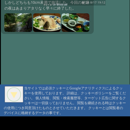
しかしどちらも10cm未満で放流した。今回の秘湯
@ '24 8/17 19:12
#818:
次期総裁
の夜はあまりアタリなく早々に終了した。
@ '24 8/17 18:50
#816:
自動散水
@ '24 7/21 20:19
#815:
夏キノコ オオ
モミタケ?
@ '24 7/19 15:55
#814:
蚊にはトラップ
@ '24 7/19 15:38
#813:
独立系ソーラーの課題と架台
@ '24 7/19 15:25
#811:
4/12 豊国館さん
@ '24 4/20 13:06
#809:
渡り?
@ '24 3/13 21:02
#808:
新年
@ '24 1/1 14:20
#807:
ジョウビタキが家
庭訪問
@ '23 12/27 11:56
当サイトでは必須クッキーとGoogleアナリティクスによるクッ
#806:
ラジオ体操の季節
キーを使用しております。 詳細は、クッキーポリシーをご覧くだ
A A
さい。 個人情報、閲覧・検索履歴等、ターゲット広告に関するク
@ '23 12/21 19:35
#805:
切明リバーサイ
A A A MountAin TRAD
ッキーは一切扱っておりません。 閲覧を継続される時はクッキー
ドさん
@ '23 11/26 11:14
の使用につき同意頂けたものとさせていただきます。 クッキーとは閲覧者の
デバイスに格納するデータの事です。
セキュリティポリシー
仮予約 利用規定
#804:
切明温泉川湯紅葉
プライバシーポリシー
請書予約 利用規定
@ '23 10/29 08:36
#803:
蓼科1650付近の
Cookie ポリシー
会員規約
紅葉
@ '23 10/17 19:57