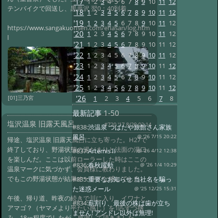
'17
1
2
3
4
5
6
7
8
9
10
11
12
テンバイクで回送し、黒井沢 翌0：40到着。
'18
1
2
3
4
5
6
7
8
9
10
11
12
'19
1
2
3
4
5
6
7
8
9
10
11
12
https://www.sangakuonsen.com/enasan/log.htm
'20
1
2
3
4
5
6
7
8
9
10
11
12
l
'21
1
2
3
4
5
6
7
8
9
10
11
12
'22
1
2
3
4
5
6
7
8
9
10
11
12
'23
1
2
3
4
5
6
7
8
9
10
11
12
'24
1
2
3
4
5
6
7
8
9
10
11
12
'25
1
2
3
4
5
6
7
8
9
10
11
12
'26
1
2
3
4
5
6
7
8
[01]三乃宮
最新記事
1-50
塩沢温泉 旧露天風呂
#720 '17 8/20 02:14
#838:
渋温泉 つばたや旅館さん家族
風呂
@ '26 7/15 20:22
帰途、塩沢温泉 旧露天風呂に立ち寄った。H27で
終了しており、野湯状態の湯だまりと法面の湯口
#837:
Artemis II
@ '26 4/12 12:38
を楽しんだ。ここは以前ローラーした時はここの
#836:
春秋躍動
@ '26 1/4 10:29
温泉マークに気づかず、会員様に教わりました。
でもこの野湯状態が結果オーライな感じでした。
#835:
重要なお知らせ 当社名を騙っ
た迷惑メール
@ '25 12/25 15:31
午後、帰り道、昨夜の続きで川に入り、イワナと
#834:
薪割り、最後の株は歯が立ち
アマゴ？（ヤマメより平たい感じ）を1匹ずつ掴
ません! アンドレ以外は無理!
み、18㎝程度でしたが、感謝して頂きました。