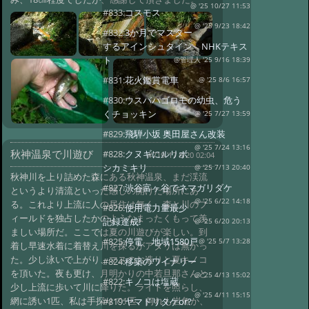
@ '25 10/27 11:53
#833:
コスモス
@ '25 9/23 18:42
#832:
3か月でマスター
するアインシュタイン NHKテキス
ト
@管理人 '25 9/16 18:39
#831:
花火鑑賞電車
@ '25 8/6 16:57
#830:
ウスバハゴロモの幼虫、危う
くチョッキン
@ '25 7/27 13:59
#829:
飛騨小坂 奥田屋さん改装
@ '25 7/24 13:16
秋神温泉で川遊び
#828:
クヌギにルリボ
#719 '17 8/20 02:04
シカミキリ
@ '25 7/13 20:40
秋神川を上り詰めた森にある秋神温泉、まだ渓流
#827:
渋谷富ヶ谷でネマガリダケ
というより清流といった感じの開けた場所にあ
@ '25 6/22 14:18
る。これより上流に人の居住は無く、森と川のフ
#826:
使用電力量最少
ィールドを独占したかのようなまったくもって羨
記録達成!
@ '25 6/20 20:13
ましい場所だ。ここでは夏の川遊びが楽しい。到
#825:
停電 地域1580戸
@ '25 5/7 13:28
着し早速水着に着替え川を探るがアタリは無かっ
た。少し泳いで上がり、マスのお造りと夏キノコ
#824:
移築のワイナリー
を頂いた。夜も更け、月明かりの中若旦那さんと
@ '25 4/13 15:02
#822:
キノコは塩蔵
少し上流に歩いて川に降りた。ライトを照らし、
@ '25 4/11 15:15
網に誘い1匹、私は手探りで1匹、何れも岩魚か、
#819:
ヤマドリタケor?