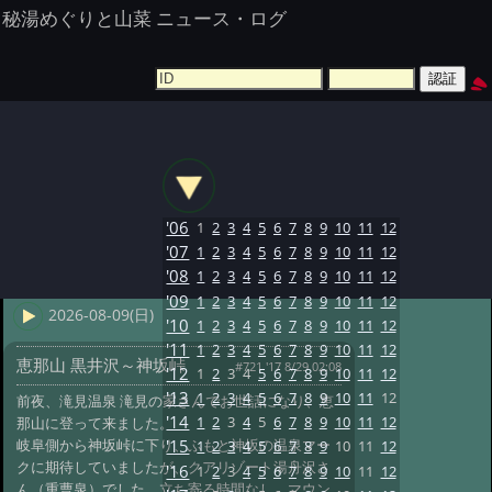
秘湯めぐりと山菜 ニュース・ログ
'06
1
2
3
4
5
6
7
8
9
10
11
12
'07
1
2
3
4
5
6
7
8
9
10
11
12
'08
1
2
3
4
5
6
7
8
9
10
11
12
'09
1
2
3
4
5
6
7
8
9
10
11
12
2026-08-09(日)
'10
1
2
3
4
5
6
7
8
9
10
11
12
'11
1
2
3
4
5
6
7
8
9
10
11
12
恵那山 黒井沢～神坂峠
#721 '17 8/29 02:08
'12
1
2
3
4
5
6
7
8
9
10
11
12
'13
1
2
3
4
5
6
7
8
9
10
11
12
前夜、滝見温泉 滝見の家さんでお世話になり、恵
'14
1
2
3
4
5
6
7
8
9
10
11
12
那山に登って来ました。
岐阜側から神坂峠に下り、ふもと神坂の温泉マー
'15
1
2
3
4
5
6
7
8
9
10
11
12
クに期待していましたが、クアリゾート湯舟沢さ
'16
1
2
3
4
5
6
7
8
9
10
11
12
ん（重曹泉）でした。立ち寄る時間なし。マウン