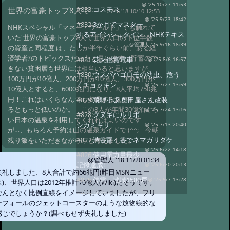
@ '25 10/27 11:53
#833:
コスモス
世界の富豪トップ8人で
#746 '18 10/10 12:53
@ '25 9/23 18:42
#832:
3か月でマスター
NHKスペシャル「マネー・ワールド」でも触れて
するアインシュタイン NHKテキス
いた'世界の富豪トップ8人で世界人口の下位半数
ト
@管理人 '25 9/16 18:39
の資産と同程度'は、たしか半年ぐらい前、ある経
済学者?のトピックスだったと思います。貯蓄ので
#831:
花火鑑賞電車
@ '25 8/6 16:57
きない貧困層も世界には相当いると思いますが、
#830:
ウスバハゴロモの幼虫、危う
100万円が10億人、200万円が10億人、300万円が
くチョッキン
@ '25 7/27 13:59
10億人とすると、6000兆円になり、8人平均750兆
円！これはいくらなんでも多過ぎる気がする、す
#829:
飛騨小坂 奥田屋さん改装
るともっと低いのか。 この8人が年間30億泊ぐら
@ '25 7/24 13:16
#828:
クヌギにルリボ
い日本の温泉を利用してくれればよいのです
シカミキリ
@ '25 7/13 20:40
が…、もちろん予約は山の温泉ガイドで (^^; 今朝
#827:
渋谷富ヶ谷でネマガリダケ
残り飯をいただきながらふと考えました。
@ '25 6/22 14:18
#826:
使用電力量最少
@管理人
'18 11/20 01:34
記録達成!
@ '25 6/20 20:13
失礼しました、8人合計で約66兆円(昨日MSNニュー
#825:
停電 地域1580戸
@ '25 5/7 13:28
ス)、世界人口は2012年推計70億人(Wiki)だそうです。
なんとなく比例直線をイメージしていましたが、フリ
#824:
移築のワイナリー
ーフォールのジェットコースターのような放物線的な
@ '25 4/13 15:02
#822:
キノコは塩蔵
感じでしょうか？(調べもせず失礼しました)
@ '25 4/11 15:15
#819:
ヤマドリタケor?