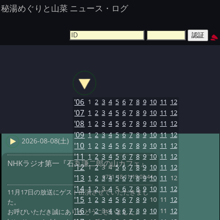
秘湯めぐりと山菜 ニュース・ログ
'06
1
2
3
4
5
6
7
8
9
10
11
12
'07
1
2
3
4
5
6
7
8
9
10
11
12
'08
1
2
3
4
5
6
7
8
9
10
11
12
'09
1
2
3
4
5
6
7
8
9
10
11
12
2026-08-08(土)
'10
1
2
3
4
5
6
7
8
9
10
11
12
'11
1
2
3
4
5
6
7
8
9
10
11
12
NHKラジオ第一『石丸謙二郎の山カフェ』
'12
1
2
3
4
5
6
7
8
9
10
11
12
#751 '18 11/19 03:44
'13
1
2
3
4
5
6
7
8
9
10
11
12
'14
1
2
3
4
5
6
7
8
9
10
11
12
11月17日の放送にゲスト出演させていただきまし
'15
1
2
3
4
5
6
7
8
9
10
11
12
た。
'16
1
2
3
4
5
6
7
8
9
10
11
12
お呼びいただき誠にありがとうございました。