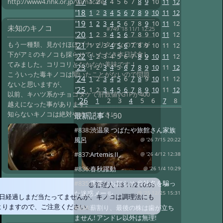
'17
1
2
3
4
5
6
7
8
9
10
11
12
http://www4.nhk.or.jp/yamacafe/
'18
1
2
3
4
5
6
7
8
9
10
11
12
'19
1
2
3
4
5
6
7
8
9
10
11
12
未知のキノコ
#749 '18 11/1 12:25
'20
1
2
3
4
5
6
7
8
9
10
11
12
もう一種類、見かけほぼブナハリタケなのですが
'21
1
2
3
4
5
6
7
8
9
10
11
12
下がアミのキノコも採らせていただき本日試食し
'22
1
2
3
4
5
6
7
8
9
10
11
12
てみました。コリコリとなかなか美味です！
'23
1
2
3
4
5
6
7
8
9
10
11
12
こういった毒キノコは聞いたことがないので問題
'24
1
2
3
4
5
6
7
8
9
10
11
12
ないと思いますが、
'25
1
2
3
4
5
6
7
8
9
10
11
12
以前、キハツ系かチョコタケで肝数値γGTPが400
'26
1
2
3
4
5
6
7
8
越えになった事があります。
知らないキノコは絶対やめてください。
最新記事
1-50
#838:
渋温泉 つばたや旅館さん家族
風呂
@ '26 7/15 20:22
#837:
Artemis II
@ '26 4/12 12:38
#836:
春秋躍動
@ '26 1/4 10:29
#835:
重要なお知らせ 当社名を騙っ
@管理人
'18 11/2 00:06
た迷惑メール
@ '25 12/25 15:31
1日経過しまだ当たってませんが、キノコは調理法にも
よりますので、ご注意ください。
#834:
薪割り、最後の株は歯が立ち
ません! アンドレ以外は無理!