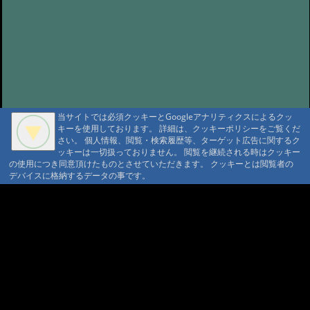
@ '24 8/17 19:12
#818:
次期総裁
@ '24 8/17 18:50
#816:
自動散水
@ '24 7/21 20:19
#815:
夏キノコ オオ
モミタケ?
@ '24 7/19 15:55
#814:
蚊にはトラップ
@ '24 7/19 15:38
#813:
独立系ソーラーの課題と架台
当サイトでは必須クッキーとGoogleアナリティクスによるクッ
@ '24 7/19 15:25
#811:
4/12 豊国館さん
キーを使用しております。 詳細は、クッキーポリシーをご覧くだ
さい。 個人情報、閲覧・検索履歴等、ターゲット広告に関するク
@ '24 4/20 13:06
#809:
渡り?
ッキーは一切扱っておりません。 閲覧を継続される時はクッキー
A A
@ '24 3/13 21:02
の使用につき同意頂けたものとさせていただきます。 クッキーとは閲覧者の
#808:
新年
A A A MountAin TRAD
デバイスに格納するデータの事です。
@ '24 1/1 14:20
#807:
ジョウビタキが家
セキュリティポリシー
仮予約 利用規定
庭訪問
@ '23 12/27 11:56
プライバシーポリシー
請書予約 利用規定
#806:
ラジオ体操の季節
Cookie ポリシー
会員規約
会社概要
ポイント規定
@ '23 12/21 19:35
#805:
切明リバーサイ
コンテンツ著作権
ドさん
@ '23 11/26 11:14
問合せ
#804:
切明温泉川湯紅葉
マウンテントラッド株式会社
〒386-1211 長野県上田市下之郷692
@ '23 10/29 08:36
#803:
蓼科1650付近の
0268371176
紅葉
@ '23 10/17 19:57