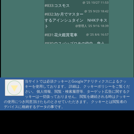
@ '25 10/27 11:53
#833:
コスモス
@ '25 9/23 18:42
#832:
3か月でマスター
するアインシュタイン NHKテキス
ト
@管理人 '25 9/16 18:39
#831:
花火鑑賞電車
@ '25 8/6 16:57
#830:
ウスバハゴロモの幼虫、危う
くチョッキン
@ '25 7/27 13:59
#829:
飛騨小坂 奥田屋さん改装
@ '25 7/24 13:16
#828:
クヌギにルリボ
シカミキリ
@ '25 7/13 20:40
当サイトでは必須クッキーとGoogleアナリティクスによるクッ
#827:
渋谷富ヶ谷でネマガリダケ
キーを使用しております。 詳細は、クッキーポリシーをご覧くだ
@ '25 6/22 14:18
#826:
使用電力量最少
さい。 個人情報、閲覧・検索履歴等、ターゲット広告に関するク
記録達成!
ッキーは一切扱っておりません。 閲覧を継続される時はクッキー
@ '25 6/20 20:13
の使用につき同意頂けたものとさせていただきます。 クッキーとは閲覧者の
#825:
停電 地域1580戸
@ '25 5/7 13:28
デバイスに格納するデータの事です。
#824:
移築のワイナリー
A A
@ '25 4/13 15:02
#822:
キノコは塩蔵
A A A MountAin TRAD
@ '25 4/11 15:15
#819:
ヤマドリタケor?