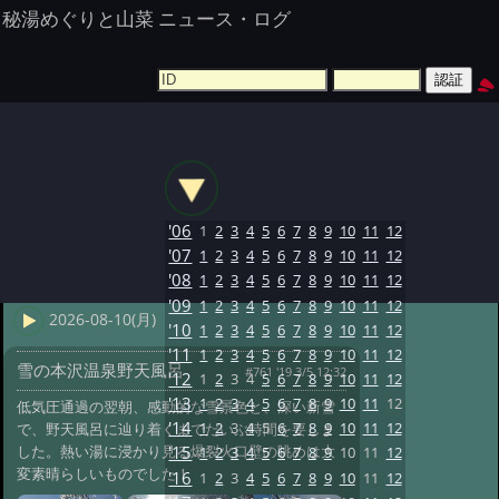
秘湯めぐりと山菜 ニュース・ログ
'06
1
2
3
4
5
6
7
8
9
10
11
12
'07
1
2
3
4
5
6
7
8
9
10
11
12
'08
1
2
3
4
5
6
7
8
9
10
11
12
'09
1
2
3
4
5
6
7
8
9
10
11
12
2026-08-10(月)
'10
1
2
3
4
5
6
7
8
9
10
11
12
'11
1
2
3
4
5
6
7
8
9
10
11
12
雪の本沢温泉野天風呂
#761 '19 3/5 12:32
'12
1
2
3
4
5
6
7
8
9
10
11
12
'13
1
2
3
4
5
6
7
8
9
10
11
12
低気圧通過の翌朝、感動的な雪景色と、深い新雪
'14
1
2
3
4
5
6
7
8
9
10
11
12
で、野天風呂に辿り着くまでだいぶ時間を要しま
した。熱い湯に浸かり見る爆裂火口壁の眺めは大
'15
1
2
3
4
5
6
7
8
9
10
11
12
変素晴らしいものでした！
'16
1
2
3
4
5
6
7
8
9
10
11
12