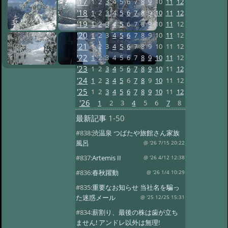
'17
1
2
3
4
5
6
7
8
9
10
11
12
'18
1
2
3
4
5
6
7
8
9
10
11
12
'19
1
2
3
4
5
6
7
8
9
10
11
12
'20
1
2
3
4
5
6
7
8
9
10
11
12
'21
1
2
3
4
5
6
7
8
9
10
11
12
'22
1
2
3
4
5
6
7
8
9
10
11
12
'23
1
2
3
4
5
6
7
8
9
10
11
12
'24
1
2
3
4
5
6
7
8
9
10
11
12
'25
1
2
3
4
5
6
7
8
9
10
11
12
'26
1
2
3
4
5
6
7
8
最新記事
1-50
#838:
渋温泉 つばたや旅館さん家族
風呂
@ '26 7/15 20:22
#837:
Artemis II
@ '26 4/12 12:38
#836:
春秋躍動
@ '26 1/4 10:29
#835:
重要なお知らせ 当社名を騙っ
た迷惑メール
@ '25 12/25 15:31
#834:
薪割り、最後の株は歯が立ち
ません! アンドレ以外は無理!