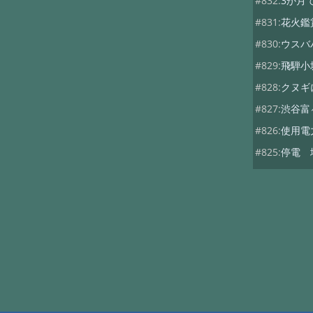
#832:
3か月
#831:
花火鑑
#830:
ウスバ
#829:
飛騨小
#828:
クヌギ
#827:
渋谷富
#826:
使用電
#825:
停電 
#824:
移築の
#822:
キノコ
#819:
ヤマド
#818:
次期総
#816:
自動散
#815:
夏キノ
#814:
蚊には