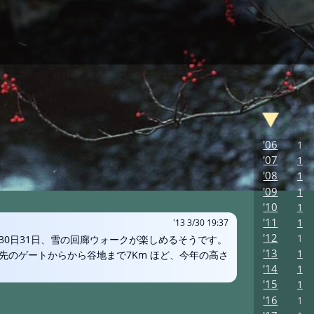
'06
1
'07
1
'08
1
'09
1
'10
1
'11
1
'13 3/30 19:37
'12
1
30日31日、雪の回廊ウォークが楽しめるそうです。
'13
1
先のゲートからから谷地まで7Km ほど、今年の高さ
'14
1
'15
1
'16
1