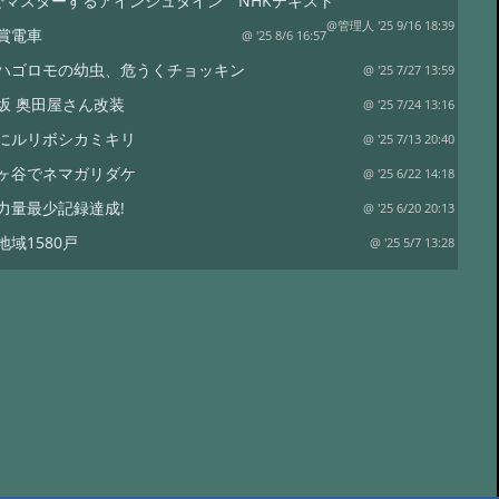
でマスターするアインシュタイン NHKテキスト
@管理人 '25 9/16 18:39
賞電車
@ '25 8/6 16:57
ハゴロモの幼虫、危うくチョッキン
@ '25 7/27 13:59
坂 奥田屋さん改装
@ '25 7/24 13:16
にルリボシカミキリ
@ '25 7/13 20:40
ヶ谷でネマガリダケ
@ '25 6/22 14:18
力量最少記録達成!
@ '25 6/20 20:13
地域1580戸
@ '25 5/7 13:28
ワイナリー
@ '25 4/13 15:02
は塩蔵
@ '25 4/11 15:15
リタケor?
@ '24 8/17 19:12
裁
@ '24 8/17 18:50
水
@ '24 7/21 20:19
コ オオモミタケ?
@ '24 7/19 15:55
トラップ
@ '24 7/19 15:38