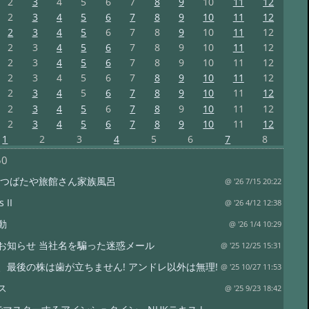
2
3
4
5
6
7
8
9
10
11
12
2
3
4
5
6
7
8
9
10
11
12
2
3
4
5
6
7
8
9
10
11
12
2
3
4
5
6
7
8
9
10
11
12
2
3
4
5
6
7
8
9
10
11
12
2
3
4
5
6
7
8
9
10
11
12
2
3
4
5
6
7
8
9
10
11
12
2
3
4
5
6
7
8
9
10
11
12
2
3
4
5
6
7
8
9
10
11
12
1
2
3
4
5
6
7
8
50
 つばたや旅館さん家族風呂
@ '26 7/15 20:22
 II
@ '26 4/12 12:38
動
@ '26 1/4 10:29
お知らせ 当社名を騙った迷惑メール
@ '25 12/25 15:31
、最後の株は歯が立ちません! アンドレ以外は無理!
@ '25 10/27 11:53
ス
@ '25 9/23 18:42