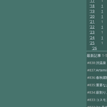
'17
1
'18
1
'19
1
'20
1
'21
1
'22
1
'23
1
'24
1
'25
1
'26
最新記事
1-
#838:
渋温泉
#837:
Artemis
#836:
春秋躍
#835:
重要な
#834:
薪割り
#833:
コスモ