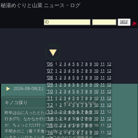
秘湯めぐりと山菜 ニュース・ログ
'06
1
2
3
4
5
6
7
8
9
10
11
12
'07
1
2
3
4
5
6
7
8
9
10
11
12
'08
1
2
3
4
5
6
7
8
9
10
11
12
'09
1
2
3
4
5
6
7
8
9
10
11
12
2026-08-08(土)
'10
1
2
3
4
5
6
7
8
9
10
11
12
'11
1
2
3
4
5
6
7
8
9
10
11
12
キノコ採り
#714 '16 10/14 10:50
'12
1
2
3
4
5
6
7
8
9
10
11
12
'13
1
2
3
4
5
6
7
8
9
10
11
12
昨年は山に入ったとたんにキイロに刺されて病院
'14
1
2
3
4
5
6
7
8
9
10
11
12
行き(TT)、なかなか行けなかったキノコ採りです
が、ちょっとだけ行ってきました。クロカワ似の
'15
1
2
3
4
5
6
7
8
9
10
11
12
不明きのこ（毒？不食）、他にバカマツタケ・シ
'16
1
2
3
4
5
6
7
8
9
10
11
12
シタケ・シロカノシタ・ホウキタケなど個性派ぞ