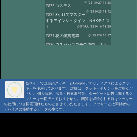
@ '25 10/27 11:53
#833:
コスモス
@ '25 9/23 18:42
#832:
3か月でマスター
するアインシュタイン NHKテキス
ト
@管理人 '25 9/16 18:39
#831:
花火鑑賞電車
@ '25 8/6 16:57
#830:
ウスバハゴロモの幼虫、危う
くチョッキン
@ '25 7/27 13:59
#829:
飛騨小坂 奥田屋さん改装
@ '25 7/24 13:16
#828:
クヌギにルリボ
シカミキリ
@ '25 7/13 20:40
当サイトでは必須クッキーとGoogleアナリティクスによるクッ
#827:
渋谷富ヶ谷でネマガリダケ
キーを使用しております。 詳細は、クッキーポリシーをご覧くだ
@ '25 6/22 14:18
#826:
使用電力量最少
さい。 個人情報、閲覧・検索履歴等、ターゲット広告に関するク
記録達成!
ッキーは一切扱っておりません。 閲覧を継続される時はクッキー
@ '25 6/20 20:13
の使用につき同意頂けたものとさせていただきます。 クッキーとは閲覧者の
#825:
停電 地域1580戸
@ '25 5/7 13:28
デバイスに格納するデータの事です。
#824:
移築のワイナリー
A A
@ '25 4/13 15:02
#822:
キノコは塩蔵
A A A MountAin TRAD
@ '25 4/11 15:15
#819:
ヤマドリタケor?