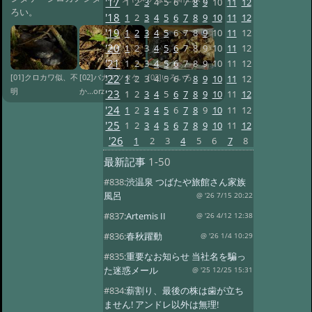
'17
1
2
3
4
5
6
7
8
9
10
11
12
ろい。
'18
1
2
3
4
5
6
7
8
9
10
11
12
'19
1
2
3
4
5
6
7
8
9
10
11
12
'20
1
2
3
4
5
6
7
8
9
10
11
12
'21
1
2
3
4
5
6
7
8
9
10
11
12
'22
[01]クロカワ似、不
[02]バカマツタケ
[03]いろいろ
1
2
3
4
5
6
7
8
9
10
11
12
明
か...orz
'23
1
2
3
4
5
6
7
8
9
10
11
12
'24
1
2
3
4
5
6
7
8
9
10
11
12
'25
1
2
3
4
5
6
7
8
9
10
11
12
'26
1
2
3
4
5
6
7
8
最新記事
1-50
#838:
渋温泉 つばたや旅館さん家族
風呂
@ '26 7/15 20:22
#837:
Artemis II
@ '26 4/12 12:38
#836:
春秋躍動
@ '26 1/4 10:29
#835:
重要なお知らせ 当社名を騙っ
た迷惑メール
@ '25 12/25 15:31
#834:
薪割り、最後の株は歯が立ち
ません! アンドレ以外は無理!