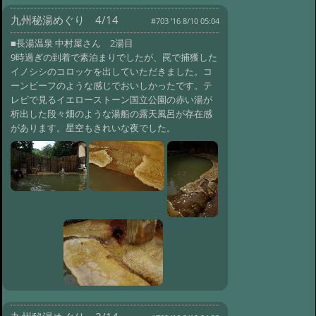
り 12/14
@ '16 8/10 21:40
九州秘湯めぐり 4/14
#703 '16 8/10 05:04
#710:
九州秘湯めぐり 11/14
■長湯温泉 中村屋さん 2湯目
@ '16 8/10 21:20
#709:
九州秘湯めぐ
9時過ぎの到着で素泊まりでしたが、罠で捕獲した
り 10/14
@ '16 8/10 20:38
イノシシのコロッケを出していただきました。コ
ーンビーフのような感じでおいしかったです。テ
#708:
九州秘湯めぐり 9/14
レビで見るイエローストーン国立公園の赤い湯が
@ '16 8/10 07:28
#707:
九州秘湯めぐ
析出した段々畑のような湯船の露天風呂が存在感
り 8/14
@ '16 8/10 07:14
があります。星空もきれいな夜でした。
#706:
九州秘湯めぐり 7/14
@ '16 8/10 07:06
#705:
九州秘湯めぐ
り 6/14
@ '16 8/10 06:29
#704:
九州秘湯めぐり 5/14
@ '16 8/10 05:31
#703:
九州秘湯めぐ
り 4/14
@ '16 8/10 05:04
#702:
九州秘湯めぐり 3/14
@ '16 8/10 04:38
#701:
九州秘湯めぐ
り 2/14
@ '16 8/10 03:57
#700:
九州秘湯めぐり 1/14