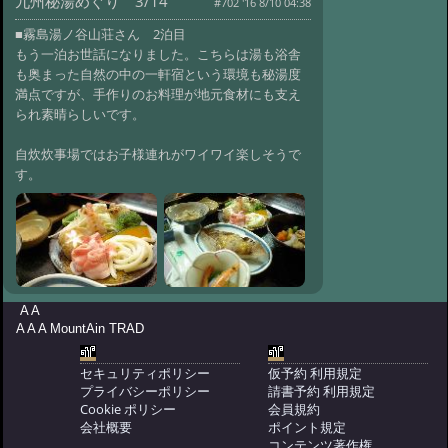
九州秘湯めぐり 3/14
#702 '16 8/10 04:38
@ '16 8/10 03:46
#699:
八ヶ岳開山祭 ＠
■霧島湯ノ谷山荘さん 2泊目
本沢温泉
@ '16 6/7 00:25
もう一泊お世話になりました。こちらは湯も浴舎
#698:
雨飾温泉ふりむき峠から焼山
も奥まった自然の中の一軒宿という環境も秘湯度
@ '16 6/7 00:01
満点ですが、手作りのお料理が地元食材にも支え
#697:
高野槙の湯 トリ
られ素晴らしいです。
プル満足な旅
@ '16 6/5 06:36
#696:
過去の山行 activity in the
自炊炊事場ではお子様連れがワイワイ楽しそうで
past.
@ '16 5/31 01:23
す。
#695:
しし鍋 唐沢鉱泉
@ '16 5/24 11:53
#694:
芽吹き始めの大
平温泉
@ '16 5/14 05:00
#693:
乗鞍は花の香り
@ '16 5/4 00:54
#692:
熊本地震
@ '16 4/18 10:08
A A
#691:
氷点下の森 明日は氷祭り
A A A MountAin TRAD
@ '16 2/12 10:50
#690:
スノーモンキー
セキュリティポリシー
仮予約 利用規定
@ '16 2/1 03:54
#689:
暖冬
プライバシーポリシー
請書予約 利用規定
Cookie ポリシー
会員規約
@ '15 12/30 03:50
#688:
マタタビ
会社概要
ポイント規定
@ '15 9/24 08:49
コンテンツ著作権
#686:
今日の夕食はマ