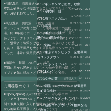
■地獄温泉 清風荘さん
#788:
ギンヤンマと衝突、放虫
本館土砂をかなり撤去することができたようで
@ '22 9/2 19:34
#787:
県民割 他
す。お疲れ様でした。
@ '22 8/3 10:52
#786:
布マスクの活用
■辰頭温泉 共同湯 300円 9湯目
@ '22 1/14 17:57
#785:
寒気
ボランティアの方に教わった熊本菊池市の共同
@管理人 '22 1/1 16:29
#784:
ポイント期
湯。約30年前にボーリング、新興住宅街の一角に
限切れの再有効化
あります。ナトリウム炭酸水素塩泉、泡付きア
@ '22 1/1 15:55
リ、湯量多く適温かけ流し。モール泉のような香
#783:
新年
@ '22 1/1 15:51
りあり、露天風呂も大きく屈斜路湖コタンのよう
#782:
東京オリンピック 全世界同
でした。非常に満足度が高い。
時ロックダウン
@ '21 6/16 19:44
■満願寺 川湯 200円 10湯目
#781:
ニホンミツバチ
@ '21 5/7 17:00
石垣の奥から湧出する柔らかな無色透明の湯。パ
#780:
レンゲソウ
@ '21 5/5 15:07
イプで旅館に組み上げてもまだすごい湯量。
#779:
タラの芽
@管理人 '21 5/2 13:53
九州秘湯めぐり 9/14
#778:
新型コロナウイルス都道府県
#708 '16 8/10 07:28
別前週値比較
@ '21 4/26 21:09
■Open Japanさんの活動にこの日から学生ボラン
#775:
月のペンダント
@ '20 11/19 20:00
ティア団体のIVUSA（イビューサ）さんが150人体
制で復興支援に入られ阿蘇大橋付近で活動、明日
#774:
新型コロナウイルス検体を混
から地獄垂玉温泉に入られるそうです。
ぜ検査
@ '20 6/3 17:11