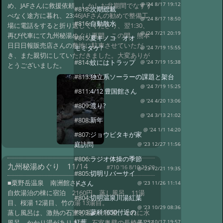
め、JAFさんに救援依頼、しかしお盆期間でなすす
@ '24 8/17 19:12
#818:
次期総裁
べなく途方に暮れ、23:46JAFさんの勧めで整備工
@ '24 8/17 18:50
#816:
自動散水
場に電話をすると折り返してくださり、翌1:30、
@ '24 7/21 20:19
再び代車にて九州秘湯めぐり再開。この間、熊本
#815:
夏キノコ オオ
日日日報販売店さんの敷地に駐車させていただ
モミタケ?
@ '24 7/19 15:55
き、また親切にしていただきました。大変ありが
#814:
蚊にはトラップ
@ '24 7/19 15:38
とうございました。
#813:
独立系ソーラーの課題と架台
@ '24 7/19 15:25
#811:
4/12 豊国館さん
@ '24 4/20 13:06
#809:
渡り?
@ '24 3/13 21:02
#808:
新年
@ '24 1/1 14:20
#807:
ジョウビタキが家
庭訪問
@ '23 12/27 11:56
#806:
ラジオ体操の季節
九州秘湯めぐり 11/14
#710 '16 8/10 21:20
@ '23 12/21 19:35
#805:
切明リバーサイ
■栗野岳温泉 南洲館さん
ドさん
@ '23 11/26 11:14
自炊湯治の棟に宿泊 2160円。蒸し風呂 11湯
#804:
切明温泉川湯紅葉
目、桜湯 12湯目、竹の湯 13湯目。
@ '23 10/29 08:36
#803:
蓼科1650付近の
蒸し風呂は、激熱の石室と温めの部屋、それに水
紅葉
風呂、かかり湯があります。石室奥壁の長椅子に3
@ '23 10/17 19:57