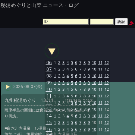
秘湯めぐりと山菜 ニュース・ログ
'06
1
2
3
4
5
6
7
8
9
10
11
12
'07
1
2
3
4
5
6
7
8
9
10
11
12
'08
1
2
3
4
5
6
7
8
9
10
11
12
'09
1
2
3
4
5
6
7
8
9
10
11
12
2026-08-07(金)
'10
1
2
3
4
5
6
7
8
9
10
11
12
'11
1
2
3
4
5
6
7
8
9
10
11
12
九州秘湯めぐり 13/14
#712 '16 8/17 02:21
'12
1
2
3
4
5
6
7
8
9
10
11
12
'13
1
2
3
4
5
6
7
8
9
10
11
12
薩摩半島の西側には良質のアルカリ性の温泉があ
'14
1
2
3
4
5
6
7
8
9
10
11
12
り再訪。
'15
1
2
3
4
5
6
7
8
9
10
11
12
■白木川内温泉 15湯目
'16
1
2
3
4
5
6
7
8
9
10
11
12
旅館は2軒、旭屋旅館・白木川内温泉山荘