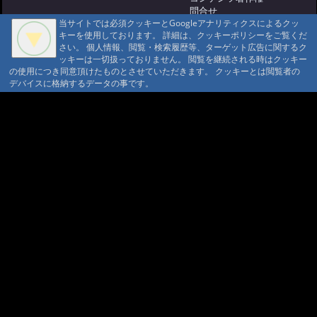
問合せ
ツタケ
@ '15 9/12 03:55
当サイトでは必須クッキーとGoogleアナリティクスによるクッ
マウンテントラッド株式会社
#685:
新潟 渓泉荘さん
キーを使用しております。 詳細は、クッキーポリシーをご覧くだ
〒386-1211 長野県上田市下之郷692
さい。 個人情報、閲覧・検索履歴等、ターゲット広告に関するク
@ '15 8/31 05:13
0268371176
#684:
鐘釣温泉旅館さ
ッキーは一切扱っておりません。 閲覧を継続される時はクッキー
ん ★１組限定貸切
@ '15 7/10 04:59
の使用につき同意頂けたものとさせていただきます。 クッキーとは閲覧者の
© 1999-2026
MountAin TRAD
® Inc. https://www.mountaintrad.co.jp
デバイスに格納するデータの事です。
#683:
大雪高原温泉
@ '15 6/10 11:26
#682:
雨飾温泉 道路状況
@ '15 5/22 01:33
#681:
水星
@ '15 5/5 10:57
#680:
黒部峡谷鉄道 ト
ロッコ電車
@ '15 4/8 01:14
#679:
大分九重、長者原の花山酔さ
ん
@ '15 3/31 11:12
#678:
映画「サムライフ」の鉄橋
@ '15 3/10 13:19
#677:
法華院温泉さん
春夏の受付
@ '15 3/1 01:48
#676:
雪崩被害
@ '15 2/23 01:29
#674:
火星の入り
@ '15 2/16 06:23
#673:
今年のテーマはよく働きよく