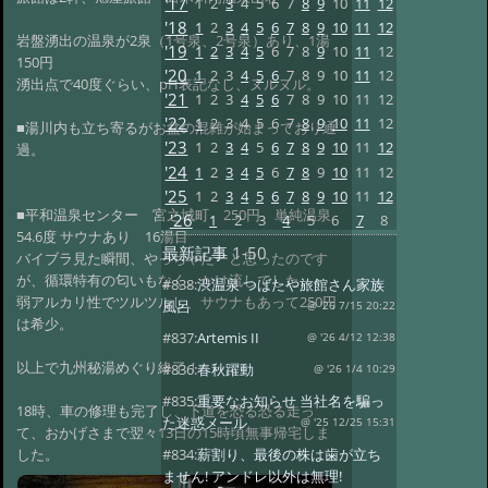
'17
1
2
3
4
5
6
7
8
9
10
11
12
'18
1
2
3
4
5
6
7
8
9
10
11
12
岩盤湧出の温泉が2泉（1号泉、2号泉）あり、1湯
'19
1
2
3
4
5
6
7
8
9
10
11
12
150円
'20
1
2
3
4
5
6
7
8
9
10
11
12
湧出点で40度ぐらい、pH表記なし、ヌルヌル。
'21
1
2
3
4
5
6
7
8
9
10
11
12
'22
1
2
3
4
5
6
7
8
9
10
11
12
■湯川内も立ち寄るがお盆の混雑が始まっており通
'23
1
2
3
4
5
6
7
8
9
10
11
12
過。
'24
1
2
3
4
5
6
7
8
9
10
11
12
'25
1
2
3
4
5
6
7
8
9
10
11
12
■平和温泉センター 宮之城町 250円 単純温泉
'26
1
2
3
4
5
6
7
8
54.6度 サウナあり 16湯目
最新記事
1-50
バイブラ見た瞬間、やっちゃたーと思ったのです
が、循環特有の匂いもなく、かけ流しでした。
#838:
渋温泉 つばたや旅館さん家族
弱アルカリ性でツルツルし、サウナもあって250円
風呂
@ '26 7/15 20:22
は希少。
#837:
Artemis II
@ '26 4/12 12:38
以上で九州秘湯めぐり終了！
#836:
春秋躍動
@ '26 1/4 10:29
#835:
重要なお知らせ 当社名を騙っ
18時、車の修理も完了し、下道を恐る恐る走っ
た迷惑メール
@ '25 12/25 15:31
て、おかげさまで翌々13日の15時頃無事帰宅しま
した。
#834:
薪割り、最後の株は歯が立ち
ません! アンドレ以外は無理!