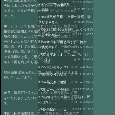
■地獄温泉 清風荘さん
@ '19 4/18 06:27
#761:
雪の本沢温泉野
今回は山上の牧場から徒歩で行ってみました。こ
天風呂
@ '19 3/5 12:32
の日は、夕立が予想される為か誰もおられません
でした。
#760:
週刊朝日様 「文豪の湯宿」湯
宿せきやさん
@ '19 2/1 07:00
ホームページでも紹介されていますが、地震の直
#759:
BS TBS 16日夜9時 ぬくもりの
接被害は建物よりも道路に押し寄せた土石流や石
温泉王国をゆく
@ '19 1/14 03:53
垣の倒壊だったようですが、その後の大雨により
発生した土石流が甚大でした。湯治棟竹の間や内
#758:
オート三輪というか三輪車
湯の棟、そして本館になだれ込んで、一部では自
（農民車）
@管理人 '19 1/11 07:43
販機の腰の高さ近くになっていました。難題山積
#757:
新年あけましておめでとうご
で復興再建は厳しく思えました。
ざいます。
@ '19 1/5 05:33
遠くで雷も鳴り出し雨の中退散。
#756:
未知のキノコⅡ
@ '18 12/30 02:40
地獄温泉 清風荘さん、垂玉温泉 山口館さんお見
#755:
熱交換の温泉
@ '18 12/30 02:21
舞い申し上げます。
#754:
熱交換で給湯
@ '18 12/11 08:19
#753:
ゴールド免許証
@ '18 12/9 01:41
後日、清風荘社長さんにお会いし現況報告の許可
#751:
NHKラジオ第一『石丸謙二郎
をいただきましたので、ご報告させていただきま
の山カフェ』
@ '18 11/19 03:44
す。
#749:
未知のキノコ
@ '18 11/1 12:25
本館は床壁撤去後残して、2年後をめどに再建の方