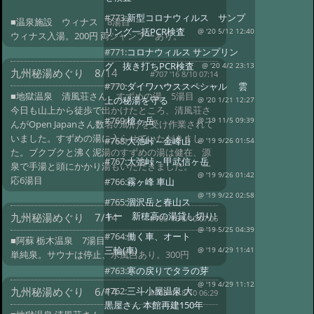
#773:
新型コロナウィルス サンプ
■温泉施設 ウィナス 8湯目
リング一括PCR検査
@ '20 5/12 12:40
ウィナス入湯。200円 両シャンプーあり。
#771:
コロナウィルス サンプリン
グ、抜き打ちPCR検査
@ '20 4/2 23:13
九州秘湯めぐり 8/14
#707 '16 8/10 07:14
#770:
ダイワハウススペシャル 雲
■地獄温泉 清風荘さん すずめの湯 5湯目
上の秘湯を守る
@ '20 1/21 12:27
今日も山上から徒歩で出かけたところ、清風荘さ
#769:
槍ヶ岳
@ '19 11/5 09:39
んがOpen Japanさん数名の助けを受け作業されて
いました。すずめの湯に入らせていただきまし
#768:
大弛峠～金峰山
@ '19 9/26 01:54
た。ブクブクと沸く泥湯のすずめの湯は健在、源
#767:
大弛峠～甲武信ヶ岳
泉で手湯と頭にかかり湯もいただきました。 一
@ '19 9/26 01:42
応6湯目
#766:
霧ヶ峰 車山
@ '19 9/22 02:58
#765:
涸沢岳と春山ス
キー 新穂高の湯貸し切り!
九州秘湯めぐり 7/14
#706 '16 8/10 07:06
@ '19 5/25 04:39
#764:
働く車、オート
■阿蘇 栃木温泉 7湯目
三輪(車)
@ '19 4/29 11:41
単純泉。サウナは停止、水風呂あり。300円
#763:
寒の戻りでタラの芽
@ '19 4/29 11:12
九州秘湯めぐり 6/14
#762:
三斗小屋温泉 大
#705 '16 8/10 06:29
黒屋さん 本館再建150年