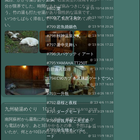
分が限界でした。時間があれば病みつきになりそ
#802:
栗
@ '23 10/14 09:55
う。竹の湯も打たせ湯があり個性的な温泉です。
#800:
アイカワタケ
@ '23 10/7 12:47
いつかしばらく滞在して、蒸し風呂を極めてみた
い。
#799:
岩魚婚姻色
@ '23 9/18 20:26
#798:
秋神温泉さん
@ '23 9/18 19:59
#797:
暑中見舞い
@ '23 8/26 17:22
#796:
スパゲッティ アート
@ '23 7/8 18:31
#795:
YAMAHA TT250T
自賠責再取得
@ '23 7/7 17:00
#794:
C90カブ 本沢林道ゲートでつい
に
@ '23 7/7 16:03
#793:
一升瓶
@ '23 4/26 18:17
#792:
昼桜と夜桜
@ '23 4/6 11:38
九州秘湯めぐり 10/14
#709 '16 8/10 20:38
#791:
ダークモード
@ '23 3/29 18:59
南阿蘇村から霧島に向かう途中、修理工場さんか
#790:
皆既月食と天王星
ら電話があり、あと3日かかるとの事、予想はして
@ '22 11/9 19:15
#789:
珍生物オンパレ
いたが、何とか10日の仕上がりをお願いする。
ード
@ '22 11/9 18:21