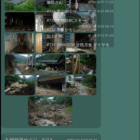
旅舘さん
@ '18 4/27 11:23
#734:
里山めぐり
@ '18 4/25 08:53
#733:
天狗岳BCスキー
@管理人 '18 3/29 09:19
#732:
乗鞍かもし
か上のBC
@ '18 3/12 01:45
#731:
2018/1/31 皆既月食 ダイヤモ
ンドオレンジなお月様
@ '18 2/1 03:30
#730:
X'masはライトアップの始まっ
た秋神温泉氷点下の森
@ '17 12/26 01:52
#729:
松葉ガニのお刺
身 鳥取岩井温泉花屋さん
@ '17 12/26 01:21
#728:
柚餅子／日本の
名湯「龍神」新発売！有軒屋さん
@ '17 11/23 14:07
#727:
川湯温泉の湯め
ぐり、かめやさん
@ '17 11/23 13:53
#726:
吉野山と吉野温泉元湯さん
@ '17 11/19 10:23
#724:
四阿山
@ '17 9/21 02:19
九州秘湯めぐり 5/14
#723:
万座温泉 豊国館