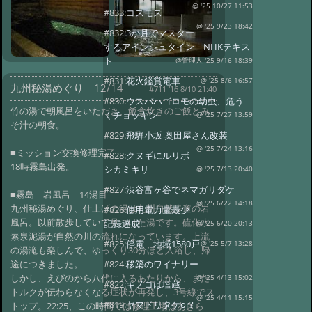
@ '25 10/27 11:53
#833:
コスモス
@ '25 9/23 18:42
#832:
3か月でマスター
するアインシュタイン NHKテキス
ト
@管理人 '25 9/16 18:39
#831:
花火鑑賞電車
@ '25 8/6 16:57
九州秘湯めぐり 12/14
#711 '16 8/10 21:40
#830:
ウスバハゴロモの幼虫、危う
竹の湯で朝風呂をいただき、飯盒炊きのご飯とみ
くチョッキン
@ '25 7/27 13:59
そ汁の朝食。
#829:
飛騨小坂 奥田屋さん改装
@ '25 7/24 13:16
■ミッション交換修理完了
#828:
クヌギにルリボ
18時霧島出発。
シカミキリ
@ '25 7/13 20:40
#827:
渋谷富ヶ谷でネマガリダケ
■霧島 岩風呂 14湯目
@ '25 6/22 14:18
九州秘湯めぐり、仕上げの湯は九州自然歩道の岩
#826:
使用電力量最少
風呂。以前散歩していて見つけた湯です。硫化水
記録達成!
@ '25 6/20 20:13
素泉泥湯が自然の川の流れになっています。上流
#825:
停電 地域1580戸
@ '25 5/7 13:28
の湯滝も楽しんで、ゆっくり30分ほど入浴し、帰
途につきました。
#824:
移築のワイナリー
しかし、えびのから八代に入るあたりから、また
@ '25 4/13 15:02
#822:
キノコは塩蔵
トルクが伝わらなくなる症状が再発し、3号線でス
@ '25 4/11 15:15
#819:
ヤマドリタケor?
トップ。22:25、この時間では修理工場はあきら