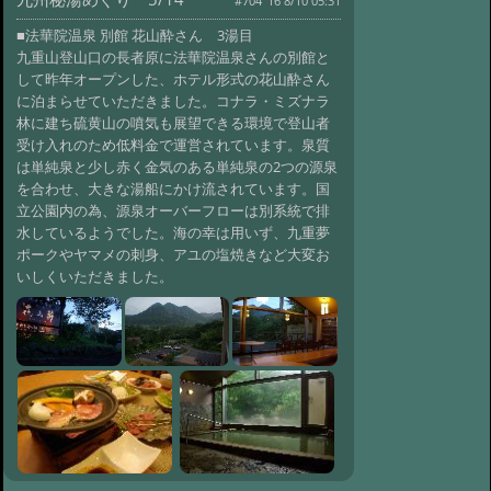
#704 '16 8/10 05:31
さん
@ '17 9/20 10:33
■法華院温泉 別館 花山酔さん 3湯目
#722:
天狗尾根
@ '17 9/13 09:32
九重山登山口の長者原に法華院温泉さんの別館と
して昨年オープンした、ホテル形式の花山酔さん
#721:
恵那山 黒井沢～神坂峠
に泊まらせていただきました。コナラ・ミズナラ
@ '17 8/29 02:08
#720:
塩沢温泉 旧露天
林に建ち硫黄山の噴気も展望できる環境で登山者
風呂
@ '17 8/20 02:14
受け入れのため低料金で運営されています。泉質
は単純泉と少し赤く金気のある単純泉の2つの源泉
#719:
秋神温泉で川遊び
を合わせ、大きな湯船にかけ流されています。国
@ '17 8/20 02:04
#718:
緑湯と炭の湯 七
立公園内の為、源泉オーバーフローは別系統で排
味温泉紅葉館さん
@ '17 3/1 05:10
水しているようでした。海の幸は用いず、九重夢
ポークやヤマメの刺身、アユの塩焼きなど大変お
#717:
民宿たなべ さん 囲炉裏に し
いしくいただきました。
しの大鍋
@ '17 1/1 06:47
#716:
湯乃上館さん
@ '16 12/27 13:30
#715:
岩井温泉花屋旅館さん
@ '16 12/27 09:00
#714:
キノコ採り
@ '16 10/14 10:50
#713:
兎口温泉 植木
屋さん
@ '16 9/19 04:22
#712:
九州秘湯めぐり 13/14
@ '16 8/17 02:21
#711:
九州秘湯めぐ