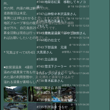
#748:
地獄谷紅葉 移動してキノコ
向。
撮り
@ '18 10/29 08:17
竹の間、内湯の棟は解体の方向。
道路復旧は未定。
#747:
山神祭＠本沢温泉さん
復興には3年はかかると思いますとの事でした。
@ '18 10/14 11:33
#746:
世界の富豪トッ
地区グループ単位の復興申請が通れば復興の補助
プ8人で
@ '18 10/10 12:53
金が75％、自己負担25％だそうです。
募金活動は現在は行っていません。上記申請が通
#745:
鹿教湯温泉 みやこ旅館さん
ればお願いしたいとの事でした。
@ '18 9/25 12:18
#744:
松の仕立て
@ '18 9/25 08:19
#743:
下部温泉 元湯
大黒屋さん
* 写真はすべて8月4日
@管理人 '18 8/27 11:02
#741:
立山新湯
@ '18 7/21 01:32
#740:
雪渓下クーラー
@ '18 7/16 07:03
■奴留湯温泉 4湯目
温めの硫黄泉で泡も付きます。簀の子を川石で沈
#739:
ゲンジボタル
@ '18 6/17 04:45
めた湯の利用形態や、足元湧出と源泉引き込みで
#738:
青木鉱泉さん
溢れる湯量が素晴らしい。
@管理人 '18 5/23 06:25
#737:
富士山 吉田
沢？ BCスキー
@ '18 5/18 09:49
#736:
乗鞍高原温泉 金山さん
@ '18 5/9 04:30
#735:
別所温泉 つるや