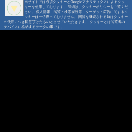
当サイトでは必須クッキーとGoogleアナリティクスによるクッ
@ '24 8/17 19:12
#818:
次期総裁
キーを使用しております。 詳細は、クッキーポリシーをご覧くだ
さい。 個人情報、閲覧・検索履歴等、ターゲット広告に関するク
@ '24 8/17 18:50
#816:
自動散水
ッキーは一切扱っておりません。 閲覧を継続される時はクッキー
@ '24 7/21 20:19
の使用につき同意頂けたものとさせていただきます。 クッキーとは閲覧者の
#815:
夏キノコ オオ
デバイスに格納するデータの事です。
モミタケ?
A A
@ '24 7/19 15:55
A A A MountAin TRAD
#814:
蚊にはトラップ
@ '24 7/19 15:38
#813:
独立系ソーラーの課題と架台
セキュリティポリシー
仮予約 利用規定
プライバシーポリシー
請書予約 利用規定
@ '24 7/19 15:25
#811:
4/12 豊国館さん
Cookie ポリシー
会員規約
@ '24 4/20 13:06
会社概要
ポイント規定
#809:
渡り?
コンテンツ著作権
@ '24 3/13 21:02
#808:
新年
問合せ
@ '24 1/1 14:20
マウンテントラッド株式会社
#807:
ジョウビタキが家
〒386-1211 長野県上田市下之郷692
庭訪問
@ '23 12/27 11:56
0268371176
#806:
ラジオ体操の季節
© 1999-2026
MountAin TRAD
® Inc. https://www.mountaintrad.co.jp
@ '23 12/21 19:35
#805:
切明リバーサイ
ドさん
@ '23 11/26 11:14
#804:
切明温泉川湯紅葉
@ '23 10/29 08:36
#803:
蓼科1650付近の
紅葉
@ '23 10/17 19:57