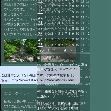
'17
1
2
3
4
5
6
7
8
9
10
11
12
次回計画の際はオーバーフローを確認してと考え
'18
1
2
3
4
5
6
7
8
9
10
11
12
ていたのですが、ネットに公開されていないのか
'19
1
2
3
4
5
6
7
8
9
10
11
12
探せませんでした。
'20
1
2
3
4
5
6
7
8
9
10
11
12
それにしても、川床から10mほど上に湯面がある
'21
1
2
3
4
5
6
7
8
9
10
11
12
不思議な状態です。それだけ浸食されたのだと思
'22
1
2
3
4
5
6
7
8
9
10
11
12
いますが、砂防も進んでいますので、このまま美
'23
1
2
3
4
5
6
7
8
9
10
11
12
しい湖面でいてほしいと思います。
'24
1
2
3
4
5
6
7
8
9
10
11
12
'25
1
2
3
4
5
6
7
8
9
10
11
12
'26
1
2
3
4
5
6
7
8
最新記事
1-50
#838:
渋温泉 つばたや旅館さん家族
@管理人
'18 7/21 01:41
風呂
@ '26 7/15 20:22
ここは通常は入れない場所です。 立山の体験学習は、
#837:
Artemis II
@ '26 4/12 12:38
ちら、 http://www.tatecal.or.jp/tatecal/index.htm
#836:
春秋躍動
@ '26 1/4 10:29
#835:
重要なお知らせ 当社名を騙っ
雪渓下クーラー
#740 '18 7/16 07:03
た迷惑メール
@ '25 12/25 15:31
猛暑お見舞い申し上げます。
#834:
薪割り、最後の株は歯が立ち
7/14 立山山系の雪渓最下部に降り立つとそこは想
ません! アンドレ以外は無理!