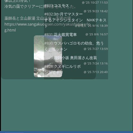
像以上の冷気！
@ '25 10/27 11:53
#833:
コスモス
冷気の靄でクリアーに撮れませんでした。
@ '25 9/23 18:42
#832:
3か月でマスター
薬師岳と立山新湯 立山温泉・天涯の湯
するアインシュタイン NHKテキス
https://www.sangakuonsen.com/yakushidake/lo
ト
@管理人 '25 9/16 18:39
g.html
#831:
花火鑑賞電車
@ '25 8/6 16:57
#830:
ウスバハゴロモの幼虫、危う
くチョッキン
@ '25 7/27 13:59
#829:
飛騨小坂 奥田屋さん改装
@ '25 7/24 13:16
#828:
クヌギにルリボ
シカミキリ
@ '25 7/13 20:40
#827:
渋谷富ヶ谷でネマガリダケ
@ '25 6/22 14:18
#826:
使用電力量最少
記録達成!
@ '25 6/20 20:13
#825:
停電 地域1580戸
@ '25 5/7 13:28
#824:
移築のワイナリー
@ '25 4/13 15:02
#822:
キノコは塩蔵
@ '25 4/11 15:15
#819:
ヤマドリタケor?