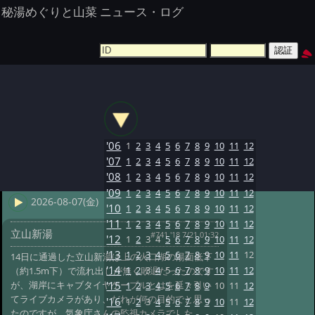
秘湯めぐりと山菜 ニュース・ログ
'06
1
2
3
4
5
6
7
8
9
10
11
12
'07
1
2
3
4
5
6
7
8
9
10
11
12
'08
1
2
3
4
5
6
7
8
9
10
11
12
'09
1
2
3
4
5
6
7
8
9
10
11
12
2026-08-07(金)
'10
1
2
3
4
5
6
7
8
9
10
11
12
'11
1
2
3
4
5
6
7
8
9
10
11
12
立山新湯
#741 '18 7/21 01:32
'12
1
2
3
4
5
6
7
8
9
10
11
12
'13
1
2
3
4
5
6
7
8
9
10
11
12
14日に通過した立山新湯は上の火口湖の湯面低下
'14
1
2
3
4
5
6
7
8
9
10
11
12
（約1.5m下）で流れ出しが無く敗退だったのです
が、湖岸にキャブタイヤケーブルとはを延々引い
'15
1
2
3
4
5
6
7
8
9
10
11
12
てライブカメラがあり、だれが何の目的でと思っ
'16
1
2
3
4
5
6
7
8
9
10
11
12
たのですが、気象庁さんの監視カメラでした。