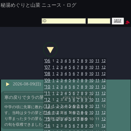
秘湯めぐりと山菜 ニュース・ログ
'06
1
2
3
4
5
6
7
8
9
10
11
12
'07
1
2
3
4
5
6
7
8
9
10
11
12
'08
1
2
3
4
5
6
7
8
9
10
11
12
'09
1
2
3
4
5
6
7
8
9
10
11
12
2026-08-09(日)
'10
1
2
3
4
5
6
7
8
9
10
11
12
'11
1
2
3
4
5
6
7
8
9
10
11
12
寒の戻りでタラの芽
#763 '19 4/29 11:12
'12
1
2
3
4
5
6
7
8
9
10
11
12
'13
1
2
3
4
5
6
7
8
9
10
11
12
中学の頃に先輩に教わりはまったタラの芽採りで
'14
1
2
3
4
5
6
7
8
9
10
11
12
す。当時はタラの芽と言えば5月3日、昨年はかな
り早まったタラの芽も、今年は寒の戻りで出始め
'15
1
2
3
4
5
6
7
8
9
10
11
12
の旬を収穫できました。
'16
1
2
3
4
5
6
7
8
9
10
11
12