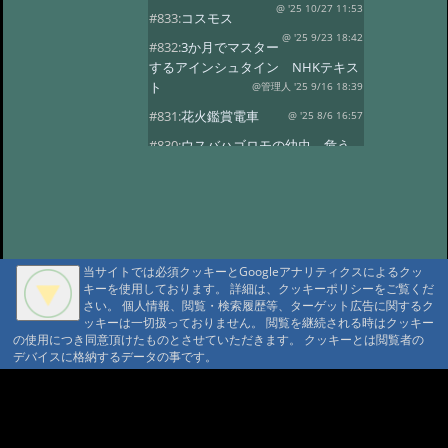
@ '25 10/27 11:53
#833:
コスモス
@ '25 9/23 18:42
#832:
3か月でマスター
するアインシュタイン NHKテキス
ト
@管理人 '25 9/16 18:39
#831:
花火鑑賞電車
@ '25 8/6 16:57
#830:
ウスバハゴロモの幼虫、危う
くチョッキン
@ '25 7/27 13:59
#829:
飛騨小坂 奥田屋さん改装
@ '25 7/24 13:16
#828:
クヌギにルリボ
シカミキリ
@ '25 7/13 20:40
当サイトでは必須クッキーとGoogleアナリティクスによるクッ
#827:
渋谷富ヶ谷でネマガリダケ
キーを使用しております。 詳細は、クッキーポリシーをご覧くだ
@ '25 6/22 14:18
#826:
使用電力量最少
さい。 個人情報、閲覧・検索履歴等、ターゲット広告に関するク
記録達成!
ッキーは一切扱っておりません。 閲覧を継続される時はクッキー
@ '25 6/20 20:13
の使用につき同意頂けたものとさせていただきます。 クッキーとは閲覧者の
#825:
停電 地域1580戸
@ '25 5/7 13:28
デバイスに格納するデータの事です。
#824:
移築のワイナリー
A A
@ '25 4/13 15:02
#822:
キノコは塩蔵
A A A MountAin TRAD
@ '25 4/11 15:15
#819:
ヤマドリタケor?