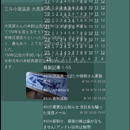
'17
1
2
3
4
5
6
7
8
9
10
11
12
'18
1
2
3
4
5
6
7
8
9
10
11
12
三斗小屋温泉 大黒屋さん 本館再建150年
'19
1
2
3
4
5
6
7
8
9
10
11
12
#762 '19 4/18 06:27
'20
1
2
3
4
5
6
7
8
9
10
11
12
大黒屋さんの本館は戊辰戦争での焼失後に再建し
'21
1
2
3
4
5
6
7
8
9
10
11
12
て150年を迎えるそうです。
'22
1
2
3
4
5
6
7
8
9
10
11
12
寄棟庄屋造りといった感じの建築は、見た目美し
'23
1
2
3
4
5
6
7
8
9
10
11
12
く、趣もあり、とても150年の歳月を感じませんで
'24
1
2
3
4
5
6
7
8
9
10
11
12
した。
'25
1
2
3
4
5
6
7
8
9
10
11
12
150年記念の手拭いをいただいてきました。
'26
1
2
3
4
5
6
7
8
令和元年の本館再建百五十周年おめでとうござい
ます。
最新記事
1-50
#838:
渋温泉 つばたや旅館さん家族
風呂
@ '26 7/15 20:22
#837:
Artemis II
@ '26 4/12 12:38
#836:
春秋躍動
@ '26 1/4 10:29
#835:
重要なお知らせ 当社名を騙っ
た迷惑メール
@ '25 12/25 15:31
#834:
薪割り、最後の株は歯が立ち
ません! アンドレ以外は無理!