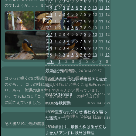
'17
1
2
3
4
5
6
7
8
9
10
11
12
のでしょうか。。。また来年来てね！
'18
1
2
3
4
5
6
7
8
9
10
11
12
'19
1
2
3
4
5
6
7
8
9
10
11
12
'20
1
2
3
4
5
6
7
8
9
10
11
12
'21
1
2
3
4
5
6
7
8
9
10
11
12
'22
1
2
3
4
5
6
7
8
9
10
11
12
'23
1
2
3
4
5
6
7
8
9
10
11
12
'24
1
2
3
4
5
6
7
8
9
10
11
12
'25
1
2
3
4
5
6
7
8
9
10
11
12
'26
1
2
3
4
5
6
7
8
最新記事
1-50
@管理人
'24 3/14 09:57
コッっと鳴くのは警戒音?(どこかで見た)警戒されてた
#838:
渋温泉 つばたや旅館さん家族
のかも。。 コッの後にぴゅいぴゅいと鳴くこともあ
風呂
@ '26 7/15 20:22
り、あっ、普通の鳴き方もできるんだと思っていまし
#837:
Artemis II
@ '26 4/12 12:38
た。 でも私には「コッ＝また来たよ！」の呼び出し音
に聞こえていました。
#836:
春秋躍動
@ '26 1/4 10:29
#835:
重要なお知らせ 当社名を騙っ
@管理人
'24 5/7 14:05
た迷惑メール
@ '25 12/25 15:31
その後3/19に最終確認。
#834:
薪割り、最後の株は歯が立ち
ません! アンドレ以外は無理!