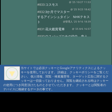
@ '25 10/27 11:53
#833:
コスモス
@ '25 9/23 18:42
#832:
3か月でマスター
するアインシュタイン NHKテキス
ト
@管理人 '25 9/16 18:39
#831:
花火鑑賞電車
@ '25 8/6 16:57
#830:
ウスバハゴロモの幼虫、危う
くチョッキン
@ '25 7/27 13:59
#829:
飛騨小坂 奥田屋さん改装
@ '25 7/24 13:16
#828:
クヌギにルリボ
シカミキリ
@ '25 7/13 20:40
当サイトでは必須クッキーとGoogleアナリティクスによるクッ
#827:
渋谷富ヶ谷でネマガリダケ
キーを使用しております。 詳細は、クッキーポリシーをご覧くだ
@ '25 6/22 14:18
#826:
使用電力量最少
さい。 個人情報、閲覧・検索履歴等、ターゲット広告に関するク
記録達成!
ッキーは一切扱っておりません。 閲覧を継続される時はクッキー
@ '25 6/20 20:13
の使用につき同意頂けたものとさせていただきます。 クッキーとは閲覧者の
#825:
停電 地域1580戸
@ '25 5/7 13:28
デバイスに格納するデータの事です。
#824:
移築のワイナリー
A A
@ '25 4/13 15:02
#822:
キノコは塩蔵
A A A MountAin TRAD
@ '25 4/11 15:15
#819:
ヤマドリタケor?