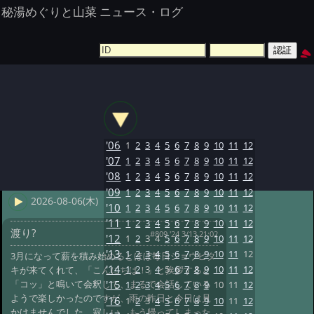
秘湯めぐりと山菜 ニュース・ログ
'06
1
2
3
4
5
6
7
8
9
10
11
12
'07
1
2
3
4
5
6
7
8
9
10
11
12
'08
1
2
3
4
5
6
7
8
9
10
11
12
'09
1
2
3
4
5
6
7
8
9
10
11
12
2026-08-06(木)
'10
1
2
3
4
5
6
7
8
9
10
11
12
'11
1
2
3
4
5
6
7
8
9
10
11
12
渡り?
#809 '24 3/13 21:02
'12
1
2
3
4
5
6
7
8
9
10
11
12
'13
1
2
3
4
5
6
7
8
9
10
11
12
3月になって薪を積み始めるとほぼ毎日ジョウビタ
'14
1
2
3
4
5
6
7
8
9
10
11
12
キが来てくれて、「こんにちは！」と挨拶すると
「コッ」と鳴いて会釈して、まるで会話している
'15
1
2
3
4
5
6
7
8
9
10
11
12
ようで楽しかったのですが、雨の昨日と今日は見
'16
1
2
3
4
5
6
7
8
9
10
11
12
かけませんでした、寂しい、もう帰ってしまった